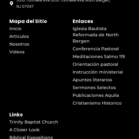
5510 Tonnelle Ave 5510 Tonnelle Ave, North Bergen,
NJ 07047
Mapa del Sitio
Enlaces
Inicio
Iglesia Bautista
Reformada de North
Articulos
Bergen
Nosotros
Conferencia Pastoral
Videos
Meditaciones Salmo 119
Orientación pastoral
Instrucción ministerial
Apuntes literarios
Sermones Selectos
Publicaciones Aquila
Cristianismo Historico
Links
Trinity Baptist Church
A Closer Look
Biblical Expositions