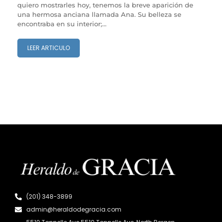
quiero mostrarles hoy, tenemos la breve aparición de
una hermosa anciana llamada Ana. Su belleza se
encontraba en su interior;...
LEER ARTICULO
(201) 348-3899
admin@heraldodegracia.com