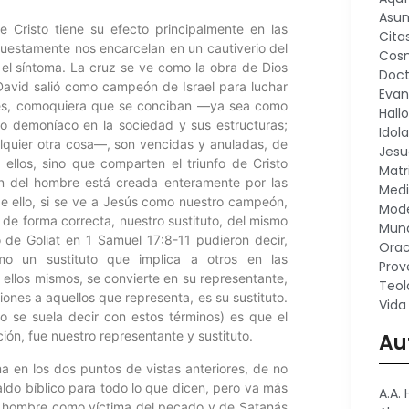
Asu
 Cristo tiene su efecto principalmente en las
Cita
upuestamente nos encarcelan en un cautiverio del
Cosm
 el síntoma. La cruz se ve como la obra de Dios
Doct
David salió como campeón de Israel para luchar
Evan
tiles, comoquiera que se conciban —ya sea como
Hall
 demoníaco en la sociedad y sus estructuras;
Idola
alquier otra cosa—, son vencidas y anuladas, de
Jesu
ellos, sino que comparten el triunfo de Cristo
Matr
ción del hombre está creada enteramente por las
Medi
 de ello, si se ve a Jesús como nuestro campeón,
Mode
 de forma correcta, nuestro sustituto, del mismo
Mund
o de Goliat en 1 Samuel 17:8-11 pudieron decir,
Orac
mo un sustituto que implica a otros en las
Prov
ellos mismos, se convierte en su representante,
Teol
ones a aquellos que representa, es su sustituto.
Vida
o se suela decir con estos términos) es que el
ción, fue nuestro representante y sustituto.
Au
ma en los dos puntos de vistas anteriores, de no
aldo bíblico para todo lo que dicen, pero va más
A.A.
 del hombre como víctima del pecado y de Satanás