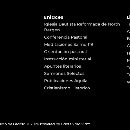
Enlaces
L
Iglesia Bautista Reformada de North
T
Bergen
A
Conferencia Pastoral
B
Meditaciones Salmo 119
G
Orientación pastoral
H
Instrucción ministerial
M
Apuntes literarios
T
Sermones Selectos
T
Publicaciones Aquila
W
Cristianismo Historico
aldo de Gracia ©
2026
Powered by
Dante Valdivia™