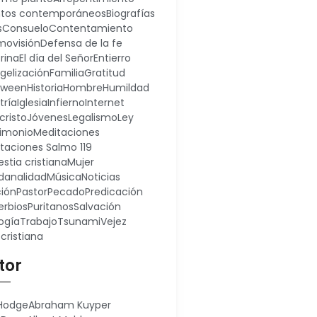
ntos contemporáneos
Biografías
s
Consuelo
Contentamiento
ovisión
Defensa de la fe
rina
El día del Señor
Entierro
gelización
Familia
Gratitud
oween
Historia
Hombre
Humildad
tría
Iglesia
Infierno
Internet
cristo
Jóvenes
Legalismo
Ley
imonio
Meditaciones
taciones Salmo 119
stia cristiana
Mujer
analidad
Música
Noticias
ión
Pastor
Pecado
Predicación
erbios
Puritanos
Salvación
ogía
Trabajo
Tsunami
Vejez
 cristiana
tor
 Hodge
Abraham Kuyper