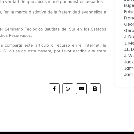
 gran verdad de que Jesús murió por nuestros pecados.
Euge
Feli
en la marca distintiva de la fraternidad evangélica a
Fran
Geor
del Seminario Teológico Bautista del Sur en los Estados
Gera
chos Reservados.
J. D
J. M
 compartir este artículo o recurso en el Internet, le
J.L.
 Si lo usa de esta manera, por favor escriba a nuestra
J. W
Jac
Jame
Jam