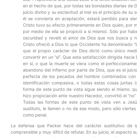
en el hecho de que, por todas las bondades diarias de D
juicio divino y su esclavitud al mal es el principio de s
él se convierta en aceptación, estará perdido para si
Cristo tuvo su efecto primeramente en Dios quien, por m
por medio de ella se propició a sí mismo). Sólo por hab
oscuridad y reveló el amor de Dios que nos busca y no
Cristo ofreció a Dios lo que Occidente ha denominado “l
que el propio carácter de Dios dictó como único medio
convertir en un “sí”. Que esta satisfacción dirigida hac
en sí, o que la muerte se viera como el perfeccionamien
abandono del infierno por parte de Dios, que es el juici
perfecta de los pecados del hombre combinados con
identificación compasiva, o todas estas cosas juntas (
forma de este punto de vista sigue siendo el mismo: qu
hizo propiciación ante nuestro Hacedor, convirtió el “no”
Todas las formas de este punto de vista ven a Jesú
sustituto, le llamen o no de ese modo, pero sólo cierta
como penal.
La defensa que Packer hace del carácter sustitutivo de la
comprensible y muy difícil de refutar. En su juicio, el aspecto s