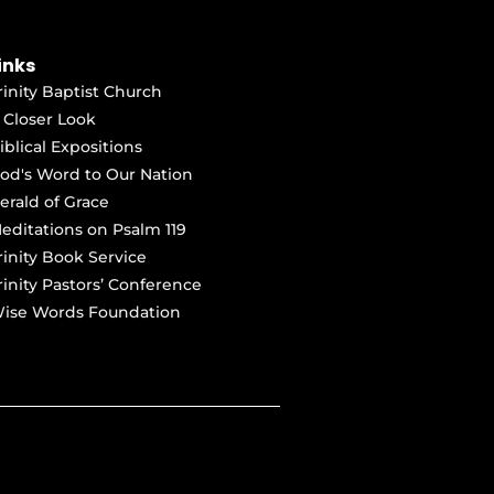
inks
rinity Baptist Church
 Closer Look
iblical Expositions
od's Word to Our Nation
erald of Grace
editations on Psalm 119
rinity Book Service
rinity Pastors’ Conference
ise Words Foundation