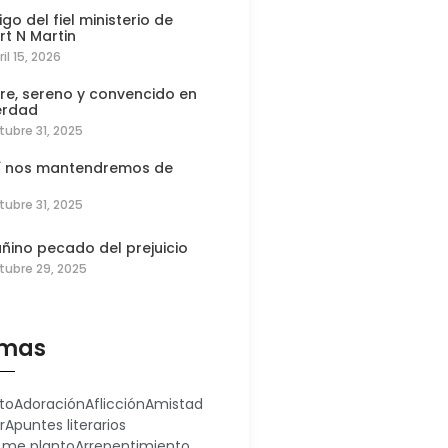
igo del fiel ministerio de
rt N Martin
ril 15, 2026
re, sereno y convencido en
erdad
tubre 31, 2025
í nos mantendremos de
tubre 31, 2025
añino pecado del prejuicio
tubre 29, 2025
mas
to
Adoración
Aflicción
Amistad
r
Apuntes literarios
 me planto
Arrepentimiento