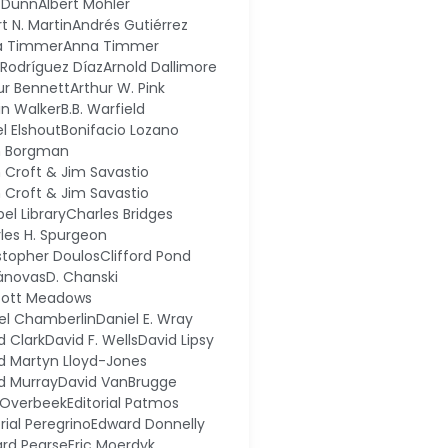
 Dunn
Albert Mohler
t N. Martin
Andrés Gutiérrez
a Timmer
Anna Timmer
l Rodríguez Díaz
Arnold Dallimore
ur Bennett
Arthur W. Pink
in Walker
B.B. Warfield
el Elshout
Bonifacio Lozano
n Borgman
n Croft & Jim Savastio
n Croft & Jim Savastio
el Library
Charles Bridges
les H. Spurgeon
stopher Doulos
Clifford Pond
ánovas
D. Chanski
cott Meadows
el Chamberlin
Daniel E. Wray
d Clark
David F. Wells
David Lipsy
d Martyn Lloyd-Jones
d Murray
David VanBrugge
 Overbeek
Editorial Patmos
rial Peregrino
Edward Donnelly
rd Pearse
Eric Moerdyk