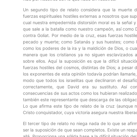
Un segundo tipo de relato considera que la muerte de
fuerzas espirituales hostiles externas a nosotros que s
cual nuestra empedernida distorsión moral es la señal y
que sale a la batalla como nuestro campeón, así como 
contra Goliat. Por medio de la cruz, esas fuerzas hos
pecado y muerte; como Satanás y sus huestes; como lo
como los poderes de la ira y la maldición de Dios, o cu
manera que los cristianos ya no siguen esclavizados a 
sobre ellos. Aquí la suposición es que la difícil situa
fuerzas hostiles del cosmos, distintas de Dios; a pesar
los exponentes de esta opinión todavía podrían llamarle,
modo que todos los israelitas que declinaron el desafí
correctamente, que David era su sustituto. Así co
consecuencias de sus actos como los hubieran realizado 
también este representante que descarga de las obligaci
Lo que afirma este tipo de relato de la cruz (aunque n
Cristo conquistador, cuya victoria asegura nuestra libera
El tercer tipo de relato no niega nada de lo que se afir
ser la suposición de que sean completos. Existe un resp
allá. Proporciona una sólida base a la difícil situación