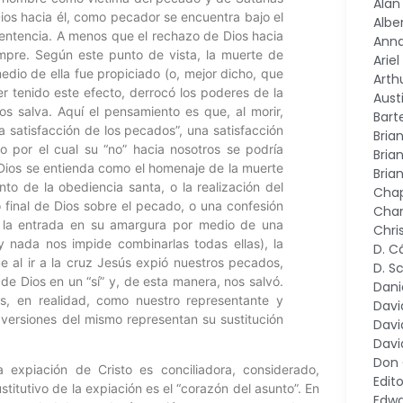
Alan
ios hacia él, como pecador se encuentra bajo el
Alber
u sentencia. A menos que el rechazo de Dios hacia
Ann
empre. Según este punto de vista, la muerte de
Arie
edio de ella fue propiciado (o, mejor dicho, que
Arth
er tenido este efecto, derrocó los poderes de la
Aust
s salva. Aquí el pensamiento es que, al morir,
Bart
a satisfacción de los pecados”, una satisfacción
Bria
 por el cual su “no” hacia nosotros se podría
Bria
ia Dios se entienda como el homenaje de la muerte
Bria
to de la obediencia santa, o la realización del
Chap
o final de Dios sobre el pecado, o una confesión
Char
 la entrada en su amargura por medio de una
Chri
y nada nos impide combinarlas todas ellas), la
D. C
e al ir a la cruz Jesús expió nuestros pecados,
D. S
 de Dios en un “sí” y, de esta manera, nos salvó.
Dani
s, en realidad, como nuestro representante y
Davi
s versiones del mismo representan su sustitución
Davi
Davi
Don
 expiación de Cristo es conciliadora, considerado,
Edito
ustitutivo de la expiación es el “corazón del asunto”. En
Edwa