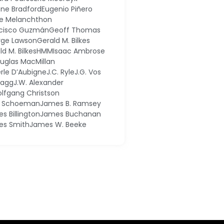
ne Bradford
Eugenio Piñero
pe Melanchthon
cisco Guzmán
Geoff Thomas
ge Lawson
Gerald M. Bilkes
ld M. Bilkes
HMM
Isaac Ambrose
ouglas MacMillan
erle D’Aubigne
J.C. Ryle
J.G. Vos
 Dagg
J.W. Alexander
olfgang Christson
k Schoeman
James B. Ramsey
s Billington
James Buchanan
es Smith
James W. Beeke