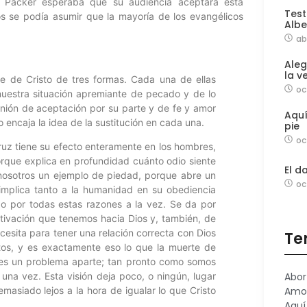
e Packer esperaba que su audiencia aceptara esta
Test
os se podía asumir que la mayoría de los evangélicos
Albe
ab
Aleg
la v
rte de Cristo de tres formas. Cada una de ellas
oc
y nuestra situación apremiante de pecado y de lo
unión de aceptación por su parte y de fe y amor
Aqu
 encaja la idea de la sustitución en cada una.
pie
oc
cruz tiene su efecto enteramente en los hombres,
orque explica en profundidad cuánto odio siente
El d
nosotros un ejemplo de piedad, porque abre un
oc
mplica tanto a la humanidad en su obediencia
 o por todas estas razones a la vez. Se da por
tivación que tenemos hacia Dios y, también, de
ecesita para tener una relación correcta con Dios
Te
os, y es exactamente eso lo que la muerte de
 es un problema aparte; tan pronto como somos
a vez. Esta visión deja poco, o ningún, lugar
Abor
masiado lejos a la hora de igualar lo que Cristo
Amo
Aquí