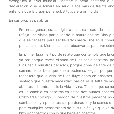
evangélica a nivel mundial”. Merece la pena destacar qu
declaración y se la tomara en serio. Hace más de treinta añ
entendía que la visión penal substitutiva era primordial.
En sus propias palabras:
En líneas generales, las iglesias han explicado la mue
refleja una visión particular de la naturaleza de Dios 
que se necesita para ser llevados hasta Dios en la com
por la nuestra. Merece la pena observarlas para ver cómo
En primer lugar, el tipo de relato que contempla que la 
ya sea porque revela el amor de Dios hacia nosotros, p
Dios hacia nuestros pecados, porque pone delante de 
camino hacia Dios que ahora podemos seguir, porque i
redentora que la vida de Dios fluye ahora en nosotros,
sentado que nuestra necesidad básica es la falta de mo
abrirnos a la entrada de la vida divina. Todo lo que se n
es un cambio en nosotros en estos dos puntos concret
Cristo trae consigo. El perdón de nuestros pecados no
cambiados, ya podemos ser perdonados y lo somos de un
para cualquier pensamiento de sustitución, ya que va de
hizo por nosotros con lo que hace en nosotros.