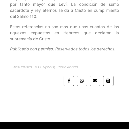
por tanto mayor que Leví. La condición de sumo
sacerdote y rey eternos se da a Cristo en cumplimiento
del Salmo 110.
Estas referencias no son más que unas cuantas de las
riquezas expuestas en Hebreos que declaran la
supremacía de Cristo.
Publicado con permiso. Reservados todos los derechos.
Jesucristo
,
R.C. Sproul
,
Reflexiones