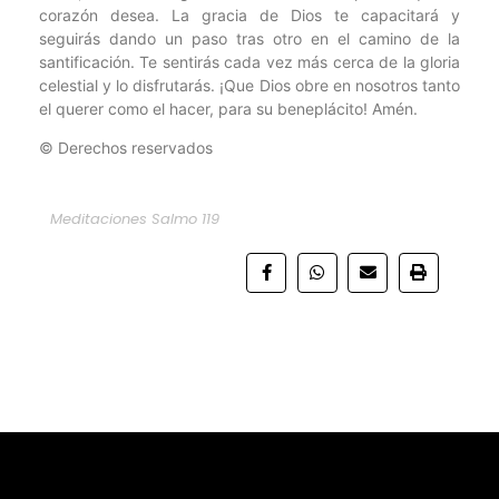
corazón desea. La gracia de Dios te capacitará y
seguirás dando un paso tras otro en el camino de la
santificación. Te sentirás cada vez más cerca de la gloria
celestial y lo disfrutarás. ¡Que Dios obre en nosotros tanto
el querer como el hacer, para su beneplácito! Amén.
© Derechos reservados
Meditaciones Salmo 119