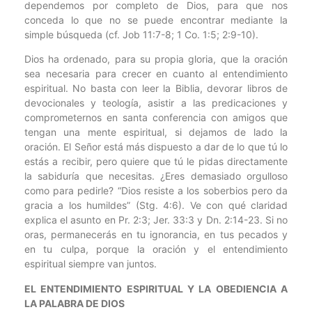
dependemos por completo de Dios, para que nos
conceda lo que no se puede encontrar mediante la
simple búsqueda (cf. Job 11:7-8; 1 Co. 1:5; 2:9-10).
Dios ha ordenado, para su propia gloria, que la oración
sea necesaria para crecer en cuanto al entendimiento
espiritual. No basta con leer la Biblia, devorar libros de
devocionales y teología, asistir a las predicaciones y
comprometernos en santa conferencia con amigos que
tengan una mente espiritual, si dejamos de lado la
oración. El Señor está más dispuesto a dar de lo que tú lo
estás a recibir, pero quiere que tú le pidas directamente
la sabiduría que necesitas. ¿Eres demasiado orgulloso
como para pedirle? “Dios resiste a los soberbios pero da
gracia a los humildes” (Stg. 4:6). Ve con qué claridad
explica el asunto en Pr. 2:3; Jer. 33:3 y Dn. 2:14-23. Si no
oras, permanecerás en tu ignorancia, en tus pecados y
en tu culpa, porque la oración y el entendimiento
espiritual siempre van juntos.
EL ENTENDIMIENTO ESPIRITUAL Y LA OBEDIENCIA A
LA PALABRA DE DIOS