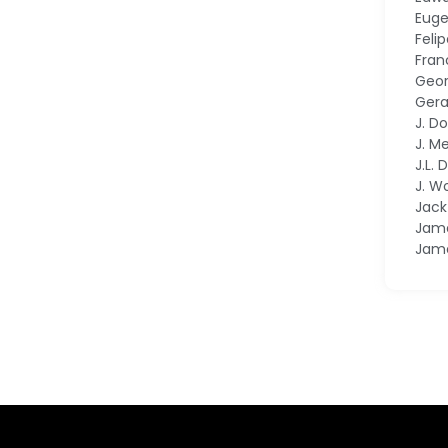
Euge
Feli
Fran
Geor
Gera
J. D
J. M
J.L.
J. W
Jac
Jame
Jam