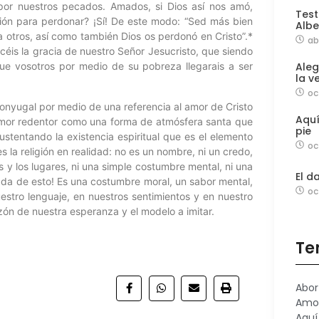
por nuestros pecados. Amados, si Dios así nos amó,
Test
ión para perdonar? ¡Sí! De este modo: “Sed más bien
Albe
 otros, así como también Dios os perdonó en Cristo”.*
ab
océis la gracia de nuestro Señor Jesucristo, que siendo
ue vosotros por medio de su pobreza llegarais a ser
Aleg
la v
oc
conyugal por medio de una referencia al amor de Cristo
Aqu
 amor redentor como una forma de atmósfera santa que
pie
ustentando la existencia espiritual que es el elemento
oc
s la religión en realidad: no es un nombre, ni un credo,
as y los lugares, ni una simple costumbre mental, ni una
El d
ada de esto! Es una costumbre moral, un sabor mental,
oc
stro lenguaje, en nuestros sentimientos y en nuestro
zón de nuestra esperanza y el modelo a imitar.
Te
Abor
Amo
Aquí