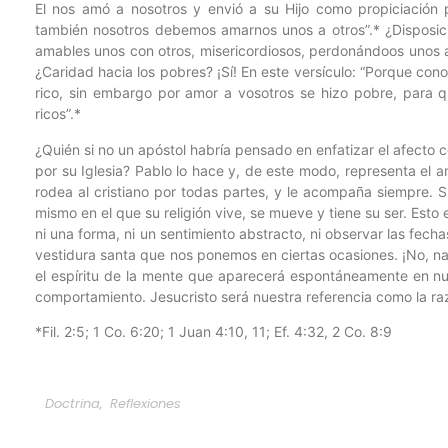
El nos amó a nosotros y envió a su Hijo como propiciación 
también nosotros debemos amarnos unos a otros”.* ¿Disposic
amables unos con otros, misericordiosos, perdonándoos unos a
¿Caridad hacia los pobres? ¡Sí! En este versículo: “Porque con
rico, sin embargo por amor a vosotros se hizo pobre, para q
ricos”.*
¿Quién si no un apóstol habría pensado en enfatizar el afecto 
por su Iglesia? Pablo lo hace y, de este modo, representa el
rodea al cristiano por todas partes, y le acompaña siempre. S
mismo en el que su religión vive, se mueve y tiene su ser. Esto e
ni una forma, ni un sentimiento abstracto, ni observar las fech
vestidura santa que nos ponemos en ciertas ocasiones. ¡No, n
el espíritu de la mente que aparecerá espontáneamente en nue
comportamiento. Jesucristo será nuestra referencia como la ra
*Fil. 2:5; 1 Co. 6:20; 1 Juan 4:10, 11; Ef. 4:32, 2 Co. 8:9
Doctrina
,
Reflexiones