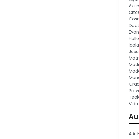
Asu
Cita
Cosm
Doct
Evan
Hall
Idola
Jesu
Matr
Medi
Mode
Mund
Orac
Prov
Teol
Vida
Au
A.A.