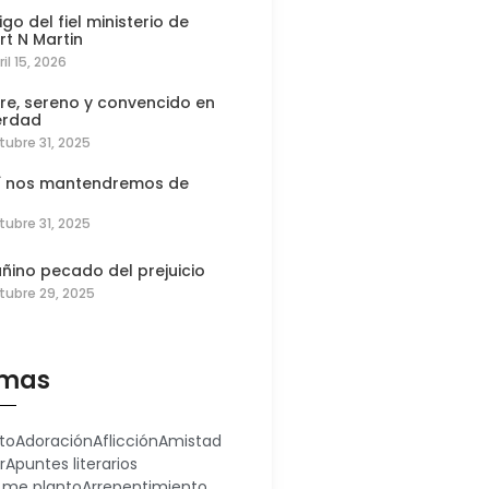
igo del fiel ministerio de
rt N Martin
ril 15, 2026
re, sereno y convencido en
erdad
tubre 31, 2025
í nos mantendremos de
tubre 31, 2025
añino pecado del prejuicio
tubre 29, 2025
mas
to
Adoración
Aflicción
Amistad
r
Apuntes literarios
 me planto
Arrepentimiento