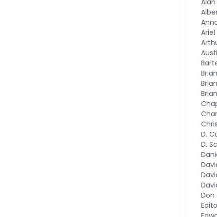
Alan
Alber
Ann
Arie
Arth
Aust
Bart
Bria
Bria
Bria
Chap
Char
Chri
D. C
D. S
Dani
Davi
Davi
Davi
Don
Edito
Edwa