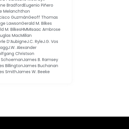
ne Bradford
Eugenio Piñero
pe Melanchthon
cisco Guzmán
Geoff Thomas
ge Lawson
Gerald M. Bilkes
ld M. Bilkes
HMM
Isaac Ambrose
ouglas MacMillan
erle D’Aubigne
J.C. Ryle
J.G. Vos
 Dagg
J.W. Alexander
olfgang Christson
k Schoeman
James B. Ramsey
s Billington
James Buchanan
es Smith
James W. Beeke