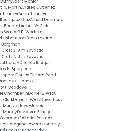
 Dunn
Albert Mohler
t N. Martin
Andrés Gutiérrez
a Timmer
Anna Timmer
l Rodríguez Díaz
Arnold Dallimore
ur Bennett
Arthur W. Pink
in Walker
B.B. Warfield
el Elshout
Bonifacio Lozano
n Borgman
n Croft & Jim Savastio
n Croft & Jim Savastio
el Library
Charles Bridges
les H. Spurgeon
stopher Doulos
Clifford Pond
ánovas
D. Chanski
cott Meadows
el Chamberlin
Daniel E. Wray
d Clark
David F. Wells
David Lipsy
d Martyn Lloyd-Jones
d Murray
David VanBrugge
 Overbeek
Editorial Patmos
rial Peregrino
Edward Donnelly
rd Pearse
Eric Moerdyk