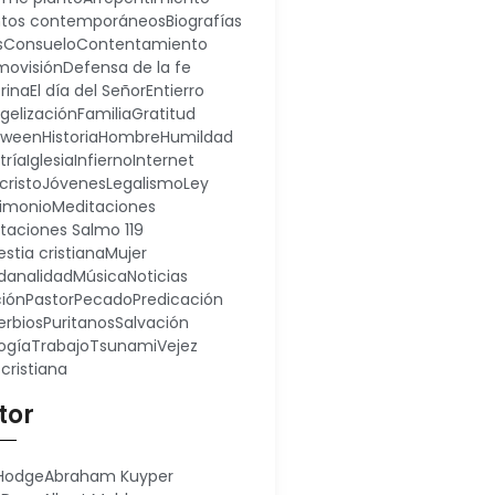
ntos contemporáneos
Biografías
s
Consuelo
Contentamiento
ovisión
Defensa de la fe
rina
El día del Señor
Entierro
gelización
Familia
Gratitud
oween
Historia
Hombre
Humildad
tría
Iglesia
Infierno
Internet
cristo
Jóvenes
Legalismo
Ley
imonio
Meditaciones
taciones Salmo 119
stia cristiana
Mujer
analidad
Música
Noticias
ión
Pastor
Pecado
Predicación
erbios
Puritanos
Salvación
ogía
Trabajo
Tsunami
Vejez
 cristiana
tor
 Hodge
Abraham Kuyper