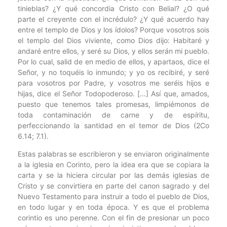
tinieblas? ¿Y qué concordia Cristo con Belial? ¿O qué
parte el creyente con el incrédulo? ¿Y qué acuerdo hay
entre el templo de Dios y los ídolos? Porque vosotros sois
el templo del Dios viviente, como Dios dijo: Habitaré y
andaré entre ellos, y seré su Dios, y ellos serán mi pueblo.
Por lo cual, salid de en medio de ellos, y apartaos, dice el
Señor, y no toquéis lo inmundo; y yo os recibiré, y seré
para vosotros por Padre, y vosotros me seréis hijos e
hijas, dice el Señor Todopoderoso. […] Así que, amados,
puesto que tenemos tales promesas, limpiémonos de
toda contaminación de carne y de espíritu,
perfeccionando la santidad en el temor de Dios (2Co
6.14; 7.1).
Estas palabras se escribieron y se enviaron originalmente
a la iglesia en Corinto, pero la idea era que se copiara la
carta y se la hiciera circular por las demás iglesias de
Cristo y se convirtiera en parte del canon sagrado y del
Nuevo Testamento para instruir a todo el pueblo de Dios,
en todo lugar y en toda época. Y es que el problema
corintio es uno perenne. Con el fin de presionar un poco