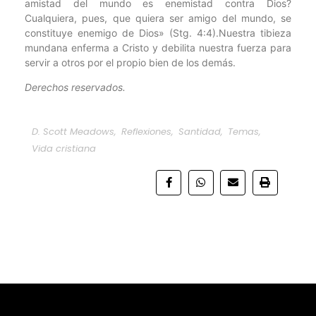
amistad del mundo es enemistad contra Dios?
Cualquiera, pues, que quiera ser amigo del mundo, se
constituye enemigo de Dios» (Stg. 4:4).Nuestra tibieza
mundana enferma a Cristo y debilita nuestra fuerza para
servir a otros por el propio bien de los demás.
Derechos reservados.
D. Scott Meadows
,
Reflexiones
,
Santidad
,
Temas
,
Vida cristiana