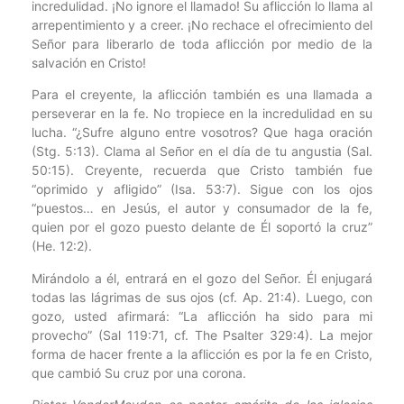
incredulidad. ¡No ignore el llamado! Su aflicción lo llama al
arrepentimiento y a creer. ¡No rechace el ofrecimiento del
Señor para liberarlo de toda aflicción por medio de la
salvación en Cristo!
Para el creyente, la aflicción también es una llamada a
perseverar en la fe. No tropiece en la incredulidad en su
lucha. “¿Sufre alguno entre vosotros? Que haga oración
(Stg. 5:13). Clama al Señor en el día de tu angustia (Sal.
50:15). Creyente, recuerda que Cristo también fue
“oprimido y afligido” (Isa. 53:7). Sigue con los ojos
“puestos… en Jesús, el autor y consumador de la fe,
quien por el gozo puesto delante de Él soportó la cruz”
(He. 12:2).
Mirándolo a él, entrará en el gozo del Señor. Él enjugará
todas las lágrimas de sus ojos (cf. Ap. 21:4). Luego, con
gozo, usted afirmará: “La aflicción ha sido para mi
provecho” (Sal 119:71, cf. The Psalter 329:4). La mejor
forma de hacer frente a la aflicción es por la fe en Cristo,
que cambió Su cruz por una corona.