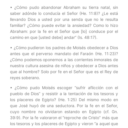
• ¿Cómo pudo abandonar Abraham su tierra natal, sin
saber adónde lo conducía el Señor (He. 11:8)? ¿Le está
llevando Dios a usted por una senda que no le resulta
familiar? ¿Cómo puede evitar la ansiedad? Como lo hizo
Abraham: por la fe en el Señor que [lo] conduce por el
camino en que [usted debe] andar” (Is. 48:17).
• ¿Cómo pudieron los padres de Moisés obedecer a Dios
antes que el perverso mandato del Faraón (He. 11:23)?
¿Cómo podemos oponernos a las corrientes inmorales de
nuestra cultura asesina de niños y obedecer a Dios antes
que al hombre? Solo por fe en el Señor que es el Rey de
reyes soberano.
• ¿Cómo pudo Moisés escoger “sufrir aflicción con el
pueblo de Dios” y resistir a la tentación de los tesoros y
los placeres de Egipto? (He. 1:25) Del mismo modo en
que José huyó de una seductora. Por la fe en el Señor,
cuyo nombre no olvidaron estando en Egipto (cf. Gn.
39:9). Por la fe valoraron el “reproche de Cristo” más que
los tesoros y los placeres de Egipto y vieron “a aquel que