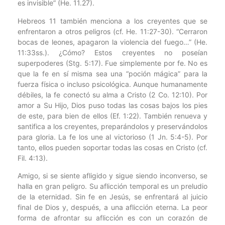
es invisible” (He. 11.27).
Hebreos 11 también menciona a los creyentes que se
enfrentaron a otros peligros (cf. He. 11:27-30). “Cerraron
bocas de leones, apagaron la violencia del fuego…” (He.
11:33ss.). ¿Cómo? Estos creyentes no poseían
superpoderes (Stg. 5:17). Fue simplemente por fe. No es
que la fe en sí misma sea una “poción mágica” para la
fuerza física o incluso psicológica. Aunque humanamente
débiles, la fe conectó su alma a Cristo (2 Co. 12:10). Por
amor a Su Hijo, Dios puso todas las cosas bajos los pies
de este, para bien de ellos (Ef. 1:22). También renueva y
santifica a los creyentes, preparándolos y preservándolos
para gloria. La fe los une al victorioso (1 Jn. 5:4-5). Por
tanto, ellos pueden soportar todas las cosas en Cristo (cf.
Fil. 4:13).
Amigo, si se siente afligido y sigue siendo inconverso, se
halla en gran peligro. Su aflicción temporal es un preludio
de la eternidad. Sin fe en Jesús, se enfrentará al juicio
final de Dios y, después, a una aflicción eterna. La peor
forma de afrontar su aflicción es con un corazón de