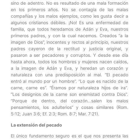
sino de adentro. No es resultado de una mala formación
en los primeros años. No se contagia de las malas
compañías y los malos ejemplos, como les gusta decir a
algunos cristianos débiles. ¡No! Es una enfermedad de
familia, que todos heredamos de Adán y Eva, nuestros
primeros padres, y con la cual nacemos. Creados “a la
imagen de Dios”, inocentes y rectos al principio, nuestros
padres cayeron de la rectitud y justicia original, y
pasaron a ser pecadores y corruptos. Y desde ese día
hasta ahora, todos los hombres y mujeres nacen caídos,
a la imagen de Adán y Eva, y heredan un corazón y
naturaleza con una predisposición al mal. “El pecado
entró al mundo por un hombre”. “Lo que es nacido de la
carne, carne es”. “Éramos por naturaleza hijos de ira”.
“Los designios de la carne son enemistad contra Dios”.
“Porque de dentro, del corazón…salen los malos
pensamientos, los adulterios” y cosas similares (Rom.
5:12; Juan 3:6; Ef. 2:3; Rom. 8:7; Mar. 7:21).
La extensión del pecado
El único fundamento seguro es el que nos presenta las