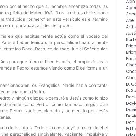
Alan
 solo por el hecho que su nombre encabeza todas las
Alber
ón explícita de Mateo 10:2: “Los nombres de los doce
Ann
ra traducida “primero” en este versículo es el término
Arie
ero en importancia, al líder del grupo.
Arth
Aust
orma en que habitualmente actúa como el vocero del
Bart
. Parece haber tenido una personalidad naturalmente
Bria
l entre los Doce. Después de todo, fue el Señor quien
Bria
Bria
os para que fuera el líder. Es más, el propio Jesús lo
Chap
ervamos a Pedro, estamos viendo cómo Dios forma a un
Char
Chri
D. C
encionado en los Evangelios. Nadie habla con tanta
D. S
frecuencia que a Pedro.
Dani
edro; y ningún discípulo censuró a Jesús como lo hizo
Davi
cididamente como Pedro; como tampoco ningún otro
Davi
 como Pedro. Nadie es alabado y bendecido por Jesús
Davi
tanás.
Don
no de los otros. Todo eso contribuyó a hacer de él el
Edito
 una personalidad ambivalente, vacilante, impulsiva y
Edwa