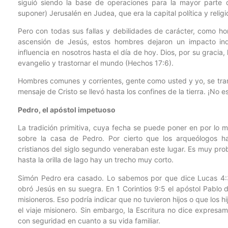
siguió siendo la base de operaciones para la mayor parte 
suponer) Jerusalén en Judea, que era la capital política y religi
Pero con todas sus fallas y debilidades de carácter, como h
ascensión de Jesús, estos hombres dejaron un impacto inde
influencia en nosotros hasta el día de hoy. Dios, por su gracia,
evangelio y trastornar el mundo (Hechos 17:6).
Hombres comunes y corrientes, gente como usted y yo, se tran
mensaje de Cristo se llevó hasta los confines de la tierra. ¡No
Pedro, el apóstol impetuoso
La tradición primitiva, cuya fecha se puede poner en por lo me
sobre la casa de Pedro. Por cierto que los arqueólogos 
cristianos del siglo segundo veneraban este lugar. Es muy pro
hasta la orilla de lago hay un trecho muy corto.
Simón Pedro era casado. Lo sabemos por que dice Lucas 4:3
obró Jesús en su suegra. En 1 Corintios 9:5 el apóstol Pablo 
misioneros. Eso podría indicar que no tuvieron hijos o que los 
el viaje misionero. Sin embargo, la Escritura no dice expres
con seguridad en cuanto a su vida familiar.