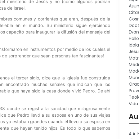
del ministerio de Jesús y no (como algunos podrían
Asu
osa de Israel.
Cita
Cosm
ombres comunes y corrientes que eran, después de la
Doct
leble en el mundo. Su ministerio sigue ejerciendo
Evan
 los capacitó para inaugurar la difusión del mensaje del
Hall
Idola
sformaron en instrumentos por medio de los cuales el
Jesu
 es de sorprender que sean personas tan fascinantes!
Matr
Medi
Mode
Mund
nos el tercer siglo, dice que la iglesia fue construida
Orac
han encontrado muchas señales que indican que los
Prov
bable que haya sido la casa donde vivió Pedro. De ahí
Teol
Vida
8 donde se registra la sanidad que milagrosamente
Au
dice que Pedro llevó a su esposa en uno de sus viajes
hijos ya estaban grandes cuando él llevo a su esposa en
amente que hayan tenido hijos. Es todo lo que sabemos
A.A.