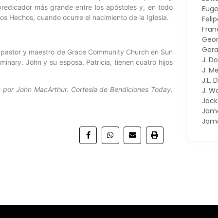
 predicador más grande entre los apóstoles y, en todo
Euge
los Hechos, cuando ocurre el nacimiento de la Iglesia.
Feli
Fran
Geor
Gera
 es pastor y maestro de Grace Community Church en Sun
J. D
minary. John y su esposa, Patricia, tienen cuatro hijos
J. M
J.L.
 por John MacArthur. Cortesía de Bendiciones Today.
J. W
Jac
Jame
Jam