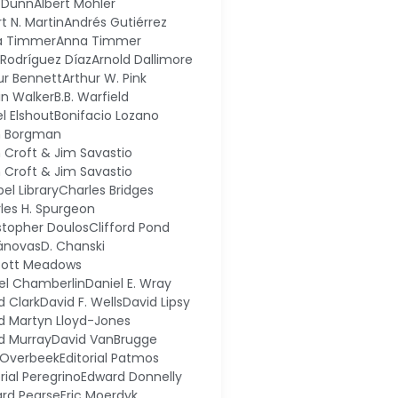
 Dunn
Albert Mohler
t N. Martin
Andrés Gutiérrez
a Timmer
Anna Timmer
l Rodríguez Díaz
Arnold Dallimore
ur Bennett
Arthur W. Pink
in Walker
B.B. Warfield
el Elshout
Bonifacio Lozano
n Borgman
n Croft & Jim Savastio
n Croft & Jim Savastio
el Library
Charles Bridges
les H. Spurgeon
stopher Doulos
Clifford Pond
ánovas
D. Chanski
cott Meadows
el Chamberlin
Daniel E. Wray
d Clark
David F. Wells
David Lipsy
d Martyn Lloyd-Jones
d Murray
David VanBrugge
 Overbeek
Editorial Patmos
rial Peregrino
Edward Donnelly
rd Pearse
Eric Moerdyk