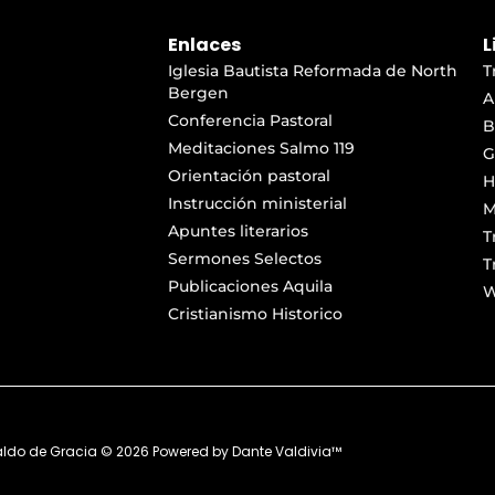
Enlaces
L
Iglesia Bautista Reformada de North
T
Bergen
A
Conferencia Pastoral
B
Meditaciones Salmo 119
G
Orientación pastoral
H
Instrucción ministerial
M
Apuntes literarios
T
Sermones Selectos
T
Publicaciones Aquila
W
Cristianismo Historico
aldo de Gracia ©
2026
Powered by
Dante Valdivia™