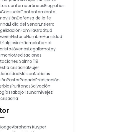
ntos contemporáneos
Biografías
s
Consuelo
Contentamiento
ovisión
Defensa de la fe
rina
El día del Señor
Entierro
gelización
Familia
Gratitud
oween
Historia
Hombre
Humildad
tría
Iglesia
Infierno
Internet
cristo
Jóvenes
Legalismo
Ley
imonio
Meditaciones
taciones Salmo 119
stia cristiana
Mujer
analidad
Música
Noticias
ión
Pastor
Pecado
Predicación
erbios
Puritanos
Salvación
ogía
Trabajo
Tsunami
Vejez
 cristiana
tor
 Hodge
Abraham Kuyper