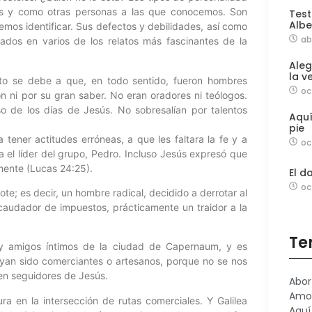
os y como otras personas a las que conocemos. Son
Test
Albe
emos identificar. Sus defectos y debilidades, así como
ab
rados en varios de los relatos más fascinantes de la
Aleg
la v
o se debe a que, en todo sentido, fueron hombres
oc
n ni por su gran saber. No eran oradores ni teólogos.
so de los días de Jesús. No sobresalían por talentos
Aqu
pie
 a tener actitudes erróneas, a que les faltara la fe y a
oc
 el líder del grupo, Pedro. Incluso Jesús expresó que
mente (Lucas 24:25).
El d
oc
ote; es decir, un hombre radical, decidido a derrotar al
ecaudador de impuestos, prácticamente un traidor a la
Te
 y amigos íntimos de la ciudad de Capernaum, y es
ayan sido comerciantes o artesanos, porque no se nos
 en seguidores de Jesús.
Abor
Amo
ra en la intersección de rutas comerciales. Y Galilea
Aquí