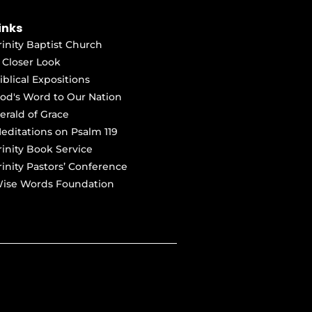
inks
rinity Baptist Church
 Closer Look
iblical Expositions
od's Word to Our Nation
erald of Grace
editations on Psalm 119
rinity Book Service
rinity Pastors’ Conference
ise Words Foundation