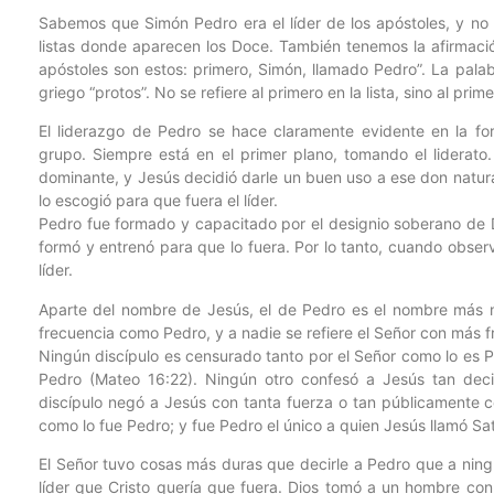
Sabemos que Simón Pedro era el líder de los apóstoles, y no
listas donde aparecen los Doce. También tenemos la afirmaci
apóstoles son estos: primero, Simón, llamado Pedro”. La palab
griego “protos”. No se refiere al primero en la lista, sino al prim
El liderazgo de Pedro se hace claramente evidente en la f
grupo. Siempre está en el primer plano, tomando el liderato
dominante, y Jesús decidió darle un buen uso a ese don natura
lo escogió para que fuera el líder.
Pedro fue formado y capacitado por el designio soberano de Di
formó y entrenó para que lo fuera. Por lo tanto, cuando obs
líder.
Aparte del nombre de Jesús, el de Pedro es el nombre más m
frecuencia como Pedro, y a nadie se refiere el Señor con más 
Ningún discípulo es censurado tanto por el Señor como lo es P
Pedro (Mateo 16:22). Ningún otro confesó a Jesús tan de
discípulo negó a Jesús con tanta fuerza o tan públicamente
como lo fue Pedro; y fue Pedro el único a quien Jesús llamó Sa
El Señor tuvo cosas más duras que decirle a Pedro que a ningu
líder que Cristo quería que fuera. Dios tomó a un hombre con