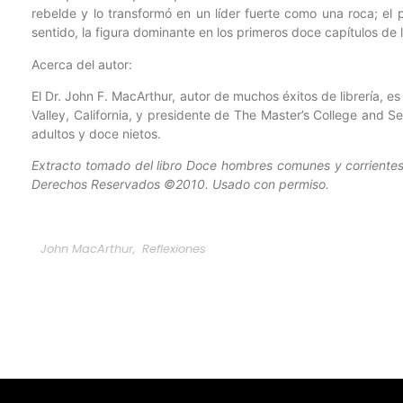
rebelde y lo transformó en un líder fuerte como una roca; el
sentido, la figura dominante en los primeros doce capítulos de 
Acerca del autor:
El Dr. John F. MacArthur, autor de muchos éxitos de librería,
Valley, California, y presidente de The Master’s College and Se
adultos y doce nietos.
Extracto tomado del libro Doce hombres comunes y corrientes
Derechos Reservados ©2010. Usado con permiso.
John MacArthur
,
Reflexiones