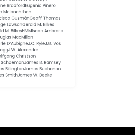
ne Bradford
Eugenio Piñero
pe Melanchthon
cisco Guzmán
Geoff Thomas
ge Lawson
Gerald M. Bilkes
ld M. Bilkes
HMM
Isaac Ambrose
ouglas MacMillan
erle D’Aubigne
J.C. Ryle
J.G. Vos
 Dagg
J.W. Alexander
olfgang Christson
k Schoeman
James B. Ramsey
s Billington
James Buchanan
es Smith
James W. Beeke