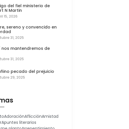
igo del fiel ministerio de
rt N Martin
ril 15, 2026
re, sereno y convencido en
erdad
tubre 31, 2025
í nos mantendremos de
tubre 31, 2025
añino pecado del prejuicio
tubre 29, 2025
mas
to
Adoración
Aflicción
Amistad
r
Apuntes literarios
 me planto
Arrepentimiento