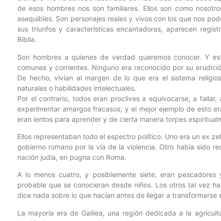
de esos hombres nos son familiares. Ellos son como nosotr
asequibles. Son personajes reales y vivos con los que nos pod
sus triunfos y características encantadoras, aparecen regist
Biblia.
Son hombres a quienes de verdad queremos conocer. Y est
comunes y corrientes. Ninguno era reconocido por su erudició
De hecho, vivían al margen de lo que era el sistema religio
naturales o habilidades intelectuales.
Por el contrario, todos eran proclives a equivocarse, a fallar,
experimentar amargos fracasos; y el mejor ejemplo de esto era
eran lentos para aprender y de cierta manera torpes espiritual
Ellos representaban todo el espectro político. Uno era un ex zel
gobierno romano por la vía de la violencia. Otro había sido r
nación judía, en pugna con Roma.
A lo menos cuatro, y posiblemente siete, eran pescadores
probable que se conocieran desde niños. Los otros tal vez h
dice nada sobre lo que hacían antes de llegar a transformarse
La mayoría era de Galilea, una región dedicada a la agricultu