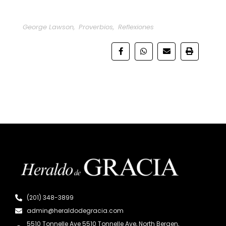
George Lawson
,
Proverbios
,
Reflexiones
(201) 348-3899
admin@heraldodegracia.com
5510 Tonnelle Ave 5510 Tonnelle Ave, North Bergen,