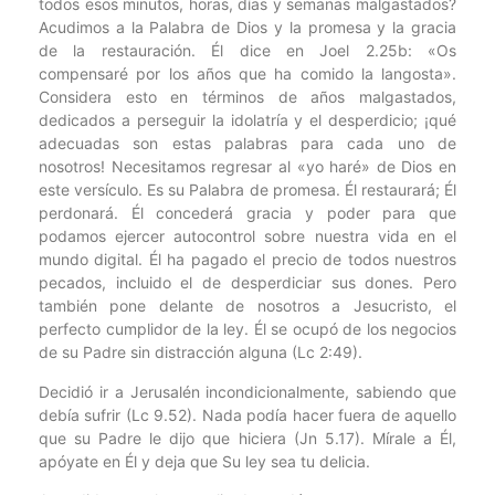
todos esos minutos, horas, días y semanas malgastados?
Acudimos a la Palabra de Dios y la promesa y la gracia
de la restauración. Él dice en Joel 2.25b: «Os
compensaré por los años que ha comido la langosta».
Considera esto en términos de años malgastados,
dedicados a perseguir la idolatría y el desperdicio; ¡qué
adecuadas son estas palabras para cada uno de
nosotros! Necesitamos regresar al «yo haré» de Dios en
este versículo. Es su Palabra de promesa. Él restaurará; Él
perdonará. Él concederá gracia y poder para que
podamos ejercer autocontrol sobre nuestra vida en el
mundo digital. Él ha pagado el precio de todos nuestros
pecados, incluido el de desperdiciar sus dones. Pero
también pone delante de nosotros a Jesucristo, el
perfecto cumplidor de la ley. Él se ocupó de los negocios
de su Padre sin distracción alguna (Lc 2:49).
Decidió ir a Jerusalén incondicionalmente, sabiendo que
debía sufrir (Lc 9.52). Nada podía hacer fuera de aquello
que su Padre le dijo que hiciera (Jn 5.17). Mírale a Él,
apóyate en Él y deja que Su ley sea tu delicia.