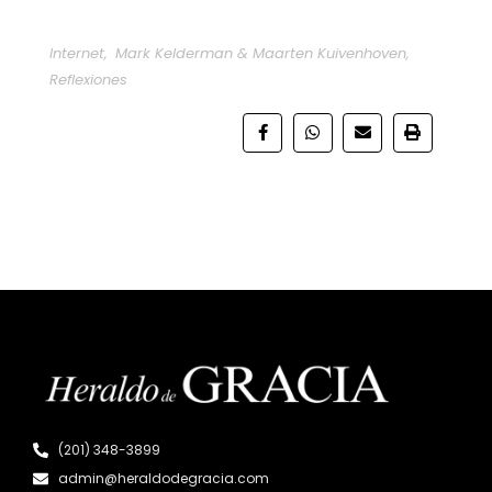
Internet
,
Mark Kelderman & Maarten Kuivenhoven
,
Reflexiones
(201) 348-3899
admin@heraldodegracia.com