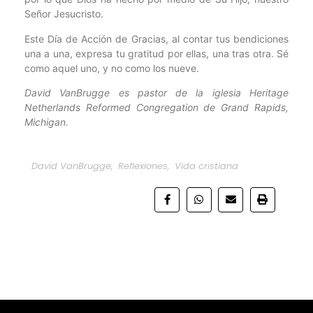
Señor Jesucristo.
Este Día de Acción de Gracias, al contar tus bendiciones
una a una, expresa tu gratitud por ellas, una tras otra. Sé
como aquel uno, y no como los nueve.
David VanBrugge es pastor de la iglesia Heritage
Netherlands Reformed Congregation de Grand Rapids,
Michigan.
David VanBrugge
,
Reflexiones
,
Vida cristiana