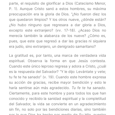
parte, el requisito de glorificar a Dios (Catecismo Menor,
P. 1). Aunque Cristo sanó a estos hombres, su máxima
preocupación era la gloria de Dios. “¿No fueron diez los
que quedaron limpios? Y los otros nueve, ¿dónde están?
¿No hubo ninguno que regresara a dar gloria a Dios,
excepto este extranjero? (vv. 17-18). ¿Acaso Dios no
merecía también la alabanza de los nueve? ¿Cómo es,
pues, que este que regresó a dar las gracias ni siquiera
era judío, sino extranjero, un denigrado samaritano?
La gratitud es, por tanto, una marca de verdadera vida
espiritual. Observa la forma en que Jesús contesta.
Cuando este único leproso regresa y adora a Cristo, ¿cuál
es la respuesta del Salvador? “Y le dijo: Levántate y vete;
tu fe te ha sanado” (v. 19). Cuando este hombre expresa
su acción de gracias, recibe mayor bendición y esto le
haría sentirse aún más agradecido.
Tu fe te ha sanado
.
Ciertamente, para este hombre y para todos los que han
conocido y recibido la sanidad espiritual y la completitud
del Salvador, la vida se convierte en un agradecimiento
sin fin, no solo por las bendiciones diarias, sino también
por lo que Dios ha hecho por medio de Su Hijo, nuestro