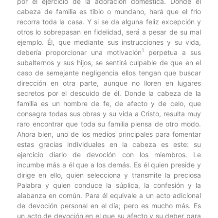
por el ejercicio de la adoración doméstica. Donde el
cabeza de familia es tibio o mundano, hará que el frío
recorra toda la casa. Y si se da alguna feliz excepción y
otros lo sobrepasan en fidelidad, será a pesar de su mal
ejemplo. Él, que mediante sus instrucciones y su vida,
1
debería proporcionar una motivación
perpetua a sus
subalternos y sus hijos, se sentirá culpable de que en el
caso de semejante negligencia ellos tengan que buscar
dirección en otra parte, aunque no lloren en lugares
secretos por el descuido de él. Donde la cabeza de la
familia es un hombre de fe, de afecto y de celo, que
consagra todas sus obras y su vida a Cristo, resulta muy
raro encontrar que toda su familia piensa de otro modo.
Ahora bien, uno de los medios principales para fomentar
estas gracias individuales en la cabeza es este: su
ejercicio diario de devoción con los miembros. Le
incumbe más a él que a los demás. Es él quien preside y
dirige en ello, quien selecciona y transmite la preciosa
Palabra y quien conduce la súplica, la confesión y la
alabanza en común. Para él equivale a un acto adicional
de devoción personal en el día; pero es mucho más. Es
un acto de devoción en el que su afecto y su deber para