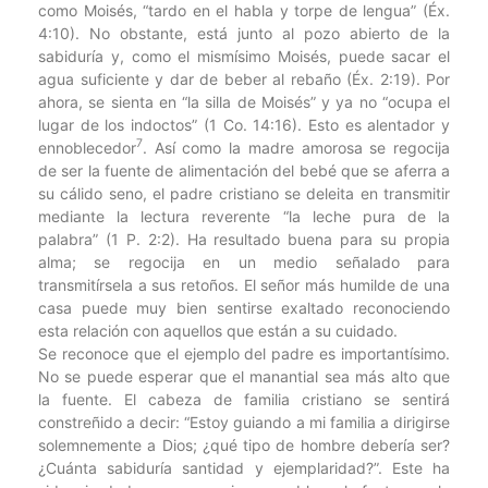
como Moisés, “tardo en el habla y torpe de lengua” (Éx.
4:10). No obstante, está junto al pozo abierto de la
sabiduría y, como el mismísimo Moisés, puede sacar el
agua suficiente y dar de beber al rebaño (Éx. 2:19). Por
ahora, se sienta en “la silla de Moisés” y ya no “ocupa el
lugar de los indoctos” (1 Co. 14:16). Esto es alentador y
7
ennoblecedor
. Así como la madre amorosa se regocija
de ser la fuente de alimentación del bebé que se aferra a
su cálido seno, el padre cristiano se deleita en transmitir
mediante la lectura reverente “la leche pura de la
palabra” (1 P. 2:2). Ha resultado buena para su propia
alma; se regocija en un medio señalado para
transmitírsela a sus retoños. El señor más humilde de una
casa puede muy bien sentirse exaltado reconociendo
esta relación con aquellos que están a su cuidado.
Se reconoce que el ejemplo del padre es importantísimo.
No se puede esperar que el manantial sea más alto que
la fuente. El cabeza de familia cristiano se sentirá
constreñido a decir: “Estoy guiando a mi familia a dirigirse
solemnemente a Dios; ¿qué tipo de hombre debería ser?
¿Cuánta sabiduría santidad y ejemplaridad?”. Este ha