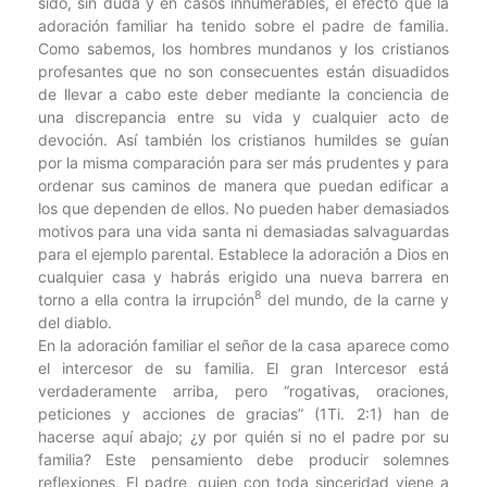
sido, sin duda y en casos innumerables, el efecto que la
adoración familiar ha tenido sobre el padre de familia.
Como sabemos, los hombres mundanos y los cristianos
profesantes que no son consecuentes están disuadidos
de llevar a cabo este deber mediante la conciencia de
una discrepancia entre su vida y cualquier acto de
devoción. Así también los cristianos humildes se guían
por la misma comparación para ser más prudentes y para
ordenar sus caminos de manera que puedan edificar a
los que dependen de ellos. No pueden haber demasiados
motivos para una vida santa ni demasiadas salvaguardas
para el ejemplo parental. Establece la adoración a Dios en
cualquier casa y habrás erigido una nueva barrera en
8
torno a ella contra la irrupción
del mundo, de la carne y
del diablo.
En la adoración familiar el señor de la casa aparece como
el intercesor de su familia. El gran Intercesor está
verdaderamente arriba, pero “rogativas, oraciones,
peticiones y acciones de gracias” (1Ti. 2:1) han de
hacerse aquí abajo; ¿y por quién si no el padre por su
familia? Este pensamiento debe producir solemnes
reflexiones. El padre, quien con toda sinceridad viene a