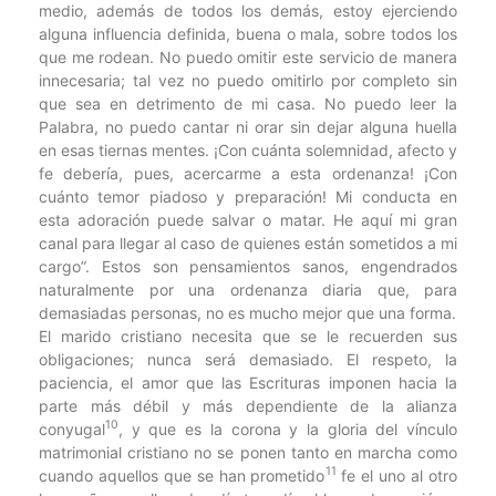
medio, además de todos los demás, estoy ejerciendo
alguna influencia definida, buena o mala, sobre todos los
que me rodean. No puedo omitir este servicio de manera
innecesaria; tal vez no puedo omitirlo por completo sin
que sea en detrimento de mi casa. No puedo leer la
Palabra, no puedo cantar ni orar sin dejar alguna huella
en esas tiernas mentes. ¡Con cuánta solemnidad, afecto y
fe debería, pues, acercarme a esta ordenanza! ¡Con
cuánto temor piadoso y preparación! Mi conducta en
esta adoración puede salvar o matar. He aquí mi gran
canal para llegar al caso de quienes están sometidos a mi
cargo”. Estos son pensamientos sanos, engendrados
naturalmente por una ordenanza diaria que, para
demasiadas personas, no es mucho mejor que una forma.
El marido cristiano necesita que se le recuerden sus
obligaciones; nunca será demasiado. El respeto, la
paciencia, el amor que las Escrituras imponen hacia la
parte más débil y más dependiente de la alianza
10
conyugal
, y que es la corona y la gloria del vínculo
matrimonial cristiano no se ponen tanto en marcha como
11
cuando aquellos que se han prometido
fe el uno al otro