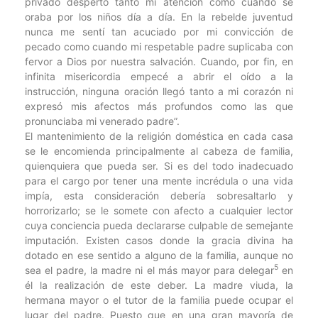
privado despertó tanto mi atención como cuando se
oraba por los niños día a día. En la rebelde juventud
nunca me sentí tan acuciado por mi convicción de
pecado como cuando mi respetable padre suplicaba con
fervor a Dios por nuestra salvación. Cuando, por fin, en
infinita misericordia empecé a abrir el oído a la
instrucción, ninguna oración llegó tanto a mi corazón ni
expresó mis afectos más profundos como las que
pronunciaba mi venerado padre”.
El mantenimiento de la religión doméstica en cada casa
se le encomienda principalmente al cabeza de familia,
quienquiera que pueda ser. Si es del todo inadecuado
para el cargo por tener una mente incrédula o una vida
impía, esta consideración debería sobresaltarlo y
horrorizarlo; se le somete con afecto a cualquier lector
cuya conciencia pueda declararse culpable de semejante
imputación. Existen casos donde la gracia divina ha
dotado en ese sentido a alguno de la familia, aunque no
5
sea el padre, la madre ni el más mayor para delegar
en
él la realización de este deber. La madre viuda, la
hermana mayor o el tutor de la familia puede ocupar el
lugar del padre. Puesto que en una gran mayoría de