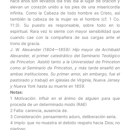
hace años son llevados día tras día al lugar de oración y
elevan un corazón unido a los pies de una misericordia
infinita. Como la Cabeza de todo hombre es Cristo, así
también la cabeza de la mujer es el hombre (cf. 1 Co.
11:3). Su puesto es responsable, sobre todo en lo
espiritual. Rara vez lo siente con mayor sensibilidad que
cuando cae con la compañera de sus cargas ante el
trono de gracia.
J. W. Alexander (1804—1859): Hijo mayor de Archibald
Alexander, el primer catedrático del Seminario Teológico
de Princeton. Asistió tanto a la Universidad de Princeton
como al Seminario de Princeton, y más tarde enseñó en
ambas instituciones. Su primer amor, sin embargo, fue el
pastorado y trabajó en iglesias de Virginia, Nueva Jersey
y Nueva York hasta su muerte en 1859.
Notas:
1 Motivación: influir en el ánimo de alguien para que
proceda de un determinado modo (RAE)
2 Falta: carencia, ausencia de.
3 Consideración: pensamiento aduro, deliberación seria.
4 Impío: que no muestra el debido respeto hacia Dios; no
piadoso.