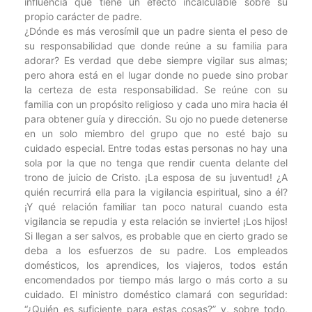
influencia que tiene un efecto incalculable sobre su
propio carácter de padre.
¿Dónde es más verosímil que un padre sienta el peso de
su responsabilidad que donde reúne a su familia para
adorar? Es verdad que debe siempre vigilar sus almas;
pero ahora está en el lugar donde no puede sino probar
la certeza de esta responsabilidad. Se reúne con su
familia con un propósito religioso y cada uno mira hacia él
para obtener guía y dirección. Su ojo no puede detenerse
en un solo miembro del grupo que no esté bajo su
cuidado especial. Entre todas estas personas no hay una
sola por la que no tenga que rendir cuenta delante del
trono de juicio de Cristo. ¡La esposa de su juventud! ¿A
quién recurrirá ella para la vigilancia espiritual, sino a él?
¡Y qué relación familiar tan poco natural cuando esta
vigilancia se repudia y esta relación se invierte! ¡Los hijos!
Si llegan a ser salvos, es probable que en cierto grado se
deba a los esfuerzos de su padre. Los empleados
domésticos, los aprendices, los viajeros, todos están
encomendados por tiempo más largo o más corto a su
cuidado. El ministro doméstico clamará con seguridad:
“¿Quién es suficiente para estas cosas?” y, sobre todo,