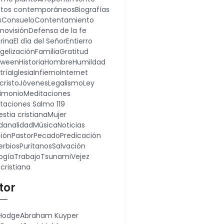
ntos contemporáneos
Biografías
s
Consuelo
Contentamiento
ovisión
Defensa de la fe
rina
El día del Señor
Entierro
gelización
Familia
Gratitud
oween
Historia
Hombre
Humildad
tría
Iglesia
Infierno
Internet
cristo
Jóvenes
Legalismo
Ley
imonio
Meditaciones
taciones Salmo 119
stia cristiana
Mujer
analidad
Música
Noticias
ión
Pastor
Pecado
Predicación
erbios
Puritanos
Salvación
ogía
Trabajo
Tsunami
Vejez
 cristiana
tor
 Hodge
Abraham Kuyper