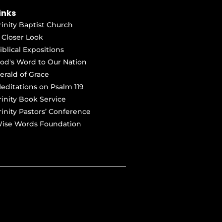
inks
rinity Baptist Church
 Closer Look
iblical Expositions
od's Word to Our Nation
erald of Grace
editations on Psalm 119
rinity Book Service
rinity Pastors’ Conference
ise Words Foundation