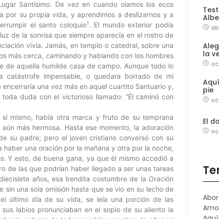
Lugar Santísimo. De vez en cuando oíamos los ecos
Test
a por su propia vida, y aprendimos a deslizarnos y a
Albe
1
errumpir el santo coloquio
. El mundo exterior podía
ab
luz de la sonrisa que siempre aparecía en el rostro de
enciación vivía. Jamás, en templo o catedral, sobre una
Aleg
la v
Dios más cerca, caminando y hablando con los hombres
oc
e de aquella humilde casa de campo. Aunque todo lo
na catástrofe impensable, o quedara borrado de mi
Aqu
 encerraría una vez más en aquel cuartito Santuario y,
pie
 toda duda con el victorioso llamado: “Él caminó con
oc
 sí mismo, había otra marca y fruto de su temprana
El d
ece aún más hermosa. Hasta ese momento, la adoración
oc
de su padre; pero el joven cristiano conversó con su
a haber una oración por la mañana y otra por la noche,
dos. Y esto, de buena gana, ya que él mismo accedió a
Te
rero de las que podrían haber llegado a ser unas tareas
diecisiete años, esa bendita costumbre de la Oración
 sin una sola omisión hasta que se vio en su lecho de
Abor
l último día de su vida, se leía una porción de las
Amo
 sus labios pronunciaban en el soplo de su aliento la
Aquí