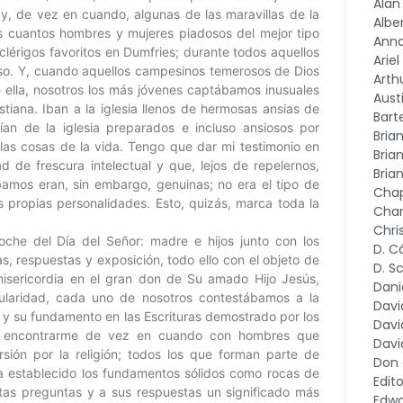
Alan
 y, de vez en cuando, algunas de las maravillas de la
Alber
s cuantos hombres y mujeres piadosos del mejor tipo
Ann
clérigos favoritos en Dumfries; durante todos aquellos
Arie
troso. Y, cuando aquellos campesinos temerosos de Dios
Arth
e ella, nosotros los más jóvenes captábamos inusuales
Aust
tiana. Iban a la iglesia llenos de hermosas ansias de
Bart
ían de la iglesia preparados e incluso ansiosos por
Bria
 las cosas de la vida. Tengo que dar mi testimonio en
Bria
 de frescura intelectual y que, lejos de repelernos,
Bria
bamos eran, sin embargo, genuinas; no era el tipo de
Chap
us propias personalidades. Esto, quizás, marca toda la
Char
Chri
oche del Día del Señor: madre e hijos junto con los
D. C
as, respuestas y exposición, todo ello con el objeto de
D. S
misericordia en el gran don de Su amado Hijo Jesús,
Dani
ularidad, cada uno de nosotros contestábamos a la
Davi
 y su fundamento en las Escrituras demostrado por los
Davi
í, encontrarme de vez en cuando con hombres que
Davi
sión por la religión; todos los que forman parte de
Don
Ha establecido los fundamentos sólidos como rocas de
Edito
stas preguntas y a sus respuestas un significado más
Edwa