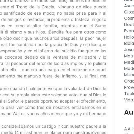
obre la cabeza de todos sus hijos, muchos de ellos en
Asu
lí ante el Trono de la Gracia. Ninguno de ellos puede
Cita
o santificado de ese modo; no había prisa para ir al
Cosm
a de amigos o invitados, ni problema o tristeza, ni gozo
Doct
os en torno al altar familiar, mientras que el Sumo
Evan
llí él mismo y sus hijos. ¡Bendita fue para otros como
Hall
e oído decir que muchos años después, la peor mujer
Idola
ral, fue cambiada por la gracia de Dios y se dice que
Jesu
speración y en el Infierno del suicidio fue que en las
Matr
se colocaba debajo de la ventana de mi padre y lo
Medi
a “al pecador del error de los días impíos y lo puliera
Mode
taba ella— que era una carga en el corazón de aquel
Mund
iento me mantuvo fuera del Infierno, y, al final, me
Orac
Prov
 pero cuando finalmente vio que la voluntad de Dios le
Teol
o con su propia alma este solemne voto: que si Dios le
Vida
 si al Señor le parecía oportuno aceptar el ofrecimiento,
ivió para ver cómo tres de nosotros entrábamos en el
Au
hermano Walter, varios años menor que yo y mi hermano
considerábamos un castigo ir con nuestro padre a la
A.A.
 y medio (4 millas) eran un placer para nuestros jóvenes