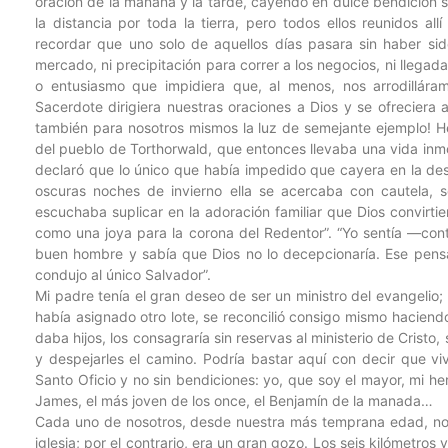
oración de la mañana y la tarde, cayendo en dulce bendición s
la distancia por toda la tierra, pero todos ellos reunidos al
recordar que uno solo de aquellos días pasara sin haber sid
mercado, ni precipitación para correr a los negocios, ni llegad
o entusiasmo que impidiera que, al menos, nos arrodilláram
Sacerdote dirigiera nuestras oraciones a Dios y se ofreciera a
también para nosotros mismos la luz de semejante ejemplo! H
del pueblo de Torthorwald, que entonces llevaba una vida inmo
declaró que lo único que había impedido que cayera en la dese
oscuras noches de invierno ella se acercaba con cautela, 
escuchaba suplicar en la adoración familiar que Dios convirtier
como una joya para la corona del Redentor”. “Yo sentía —con
buen hombre y sabía que Dios no lo decepcionaría. Ese pensam
condujo al único Salvador”.
Mi padre tenía el gran deseo de ser un ministro del evangelio;
había asignado otro lote, se reconcilió consigo mismo haciend
daba hijos, los consagraría sin reservas al ministerio de Cristo,
y despejarles el camino. Podría bastar aquí con decir que v
Santo Oficio y no sin bendiciones: yo, que soy el mayor, mi 
James, el más joven de los once, el Benjamín de la manada…
Cada uno de nosotros, desde nuestra más temprana edad, no 
iglesia; por el contrario, era un gran gozo. Los seis kilómetros