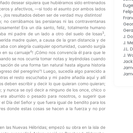
oñado desear siquiera que hubiéramos sido entrenados
Euge
ceros y afectivos, —si todo el asunto por ambos lados
Feli
—, ¡los resultados deben ser de verdad muy distintos!
Fran
o; no cerrábamos las persianas ni las contraventanas
Geor
osamente! Era un día santo, feliz, totalmente humano
Gera
3
ba mi padre de un lado a otro del suelo de losas
,
J. D
uerida madre quien, a causa de la gran distancia y de
J. M
taba con alegría cualquier oportunidad, cuando surgía
J.L.
4
n en su carruaje
! ¡Cómo nos convencía él para que le
J. W
ando se nos ocurría tomar notas y leyéndolas cuando
Jac
ación de una forma tan natural hasta alguna historia
Jame
“Progreso del peregrino”! Luego, sucedía algo parecido a
Jam
tras el resto escuchaba y mi padre añadía aquí y allí
os deben escribir y decir lo que quieran como quieran;
 y nunca se oyó decir a ninguno de los once, chico o
 era aburrido o pesado para nosotros, o sugerir que
 el Día del Señor y que fuera igual de bendito para los
res donde estas cosas se hacen a la fuerza y no por
en las Nuevas Hébridas; empezó su obra en la isla de