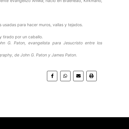
mente evangelizó Aniwa; nació en Braehead, Kirkmaho,
 usadas para hacer muros, vallas y tejados.
 tirado por un caballo.
hn G. Paton, evangelista para Jesucristo entre los
graphy, de John G. Paton y James Paton.