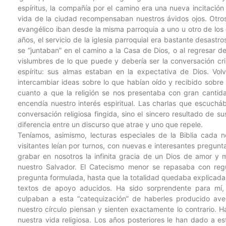
espíritus, la compañía por el camino era una nueva incitación
vida de la ciudad recompensaban nuestros ávidos ojos. Otro
evangélico iban desde la misma parroquia a uno u otro de los 
años, el servicio de la iglesia parroquial era bastante desas
se “juntaban” en el camino a la Casa de Dios, o al regresar d
vislumbres de lo que puede y debería ser la conversación cris
espíritu: sus almas estaban en la expectativa de Dios. Volv
intercambiar ideas sobre lo que habían oído y recibido sobre
cuanto a que la religión se nos presentaba con gran cantidad
encendía nuestro interés espiritual. Las charlas que escuchá
conversación religiosa fingida, sino el sincero resultado de s
diferencia entre un discurso que atrae y uno que repele.
Teníamos, asimismo, lecturas especiales de la Biblia cada n
visitantes leían por turnos, con nuevas e interesantes pregunt
grabar en nosotros la infinita gracia de un Dios de amor y 
nuestro Salvador. El Catecismo menor se repasaba con reg
pregunta formulada, hasta que la totalidad quedaba explicada
textos de apoyo aducidos. Ha sido sorprendente para m
culpaban a esta “catequización” de haberles producido aver
nuestro círculo piensan y sienten exactamente lo contrario. 
nuestra vida religiosa. Los años posteriores le han dado a e