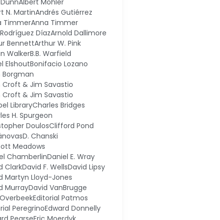
 Dunn
Albert Mohler
t N. Martin
Andrés Gutiérrez
a Timmer
Anna Timmer
l Rodríguez Díaz
Arnold Dallimore
ur Bennett
Arthur W. Pink
in Walker
B.B. Warfield
el Elshout
Bonifacio Lozano
n Borgman
n Croft & Jim Savastio
n Croft & Jim Savastio
el Library
Charles Bridges
les H. Spurgeon
stopher Doulos
Clifford Pond
ánovas
D. Chanski
cott Meadows
el Chamberlin
Daniel E. Wray
d Clark
David F. Wells
David Lipsy
d Martyn Lloyd-Jones
d Murray
David VanBrugge
 Overbeek
Editorial Patmos
rial Peregrino
Edward Donnelly
rd Pearse
Eric Moerdyk