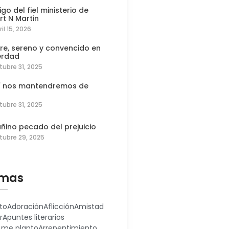
igo del fiel ministerio de
rt N Martin
ril 15, 2026
re, sereno y convencido en
erdad
tubre 31, 2025
í nos mantendremos de
tubre 31, 2025
añino pecado del prejuicio
tubre 29, 2025
mas
to
Adoración
Aflicción
Amistad
r
Apuntes literarios
 me planto
Arrepentimiento