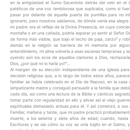
en la antigüedad el Sumo Sacerdote detrás del velo en el 
patéticos de una voz temblorosa que suplicaba, como si fuer
pasar por delante de aquella puerta de puntillas para no int
ignorarlo, pero nosotros sabíamos, de dónde venía esa alegre 
mi padre: era el reflejo de la Divina Presencia, en cuya conci
montaña o en una cañada, podría esperar yo sentir al Señor 
2
de forma más visible, que bajo el techo de paja, zarzo
y robl
demás en la religión se barriera de mi memoria por algu
entendimiento, mi alma volvería a esas escenas tempranas y se
oyendo aún los ecos de aquellos clamores a Dios, rechazaría
Dios, ¿por qué no lo haría yo?”…
Al margen de su elección independiente de una iglesia para
decisión religiosa que, a lo largo de todos estos años, par
familiar se había celebrado en el Día de Reposo, en la casa 
simpatizante madre y consiguió persuadir a la familia que debí
cada día, así como una lectura de la Biblia y cánticos sagra
tomar parte con regularidad en ello y aliviar así al viejo guer
espirituales demasiado arduas para él. Y así comenzó, a sus 
Familiar, mañana y tarde, que mi padre practicó probablemente
muerte, a los setenta y siete años de edad; cuando, hasta e
Escrituras y se oía cómo su voz se unía bajito en el Salmo, y