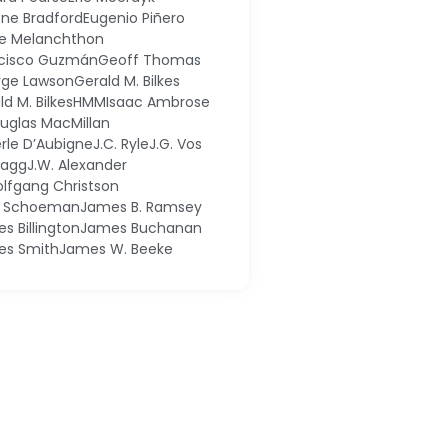
ne Bradford
Eugenio Piñero
pe Melanchthon
cisco Guzmán
Geoff Thomas
ge Lawson
Gerald M. Bilkes
ld M. Bilkes
HMM
Isaac Ambrose
ouglas MacMillan
erle D’Aubigne
J.C. Ryle
J.G. Vos
 Dagg
J.W. Alexander
olfgang Christson
k Schoeman
James B. Ramsey
s Billington
James Buchanan
es Smith
James W. Beeke