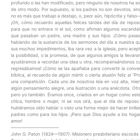
profundo o las han modificado, pero ninguno de nosotros ha s
de otro modo. Por supuesto, si los padres no son devotos, sin
no es más que trabajo a destajo, o, peor aún, hipócrita y falso
¡Oh, cómo recuerdo aquellas felices tardes del día de repos
para que no entrara ni el sol, como afirman algunos escandal
que pasaban un padre, una madre y sus hijos. ¡Cómo pasea
hablando de la sustancia de los sermones del día a nuestra q
sus muchos impedimentos, iba rara vez a la iglesia, pero acep
la posibilidad, o la promesa, de que algunos amigos la llevara
ayudáramos a recordar una idea u otra, recompensándonos cu
regresábamos! ¡Cómo se las apañaba para convertir la convers
bíblica, al recuerdo de algún mártir o cierta alusión feliz al 
una competición. Cada uno de nosotros leía en voz alta, mien
algún pensamiento alegre, una ilustración o una anécdota. Otr
pero yo también. Éramos once, criados en un hogar como este;
chica, hombre o mujer, ni se nos oirá, que el día de reposo
hubiéramos oído hablar o visto una forma mejor de hacer brillar
padres como para los hijos. ¡Pero que Dios ayude a los hoga
amor!
———————————
John G. Paton (1824—1907): Misionero presbiteriano escocés 