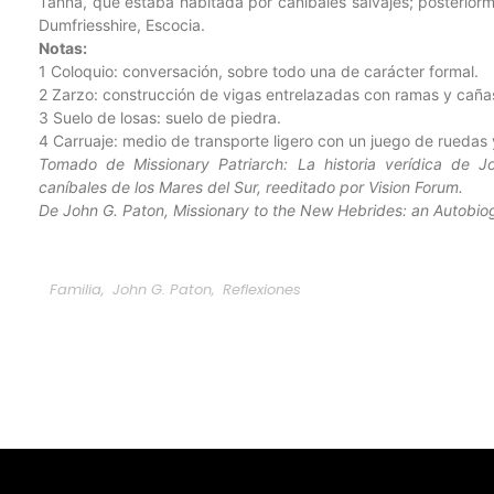
Tanna, que estaba habitada por caníbales salvajes; posterior
Dumfriesshire, Escocia.
Notas:
1 Coloquio: conversación, sobre todo una de carácter formal.
2 Zarzo: construcción de vigas entrelazadas con ramas y cañas
3 Suelo de losas: suelo de piedra.
4 Carruaje: medio de transporte ligero con un juego de ruedas y
Tomado de Missionary Patriarch: La historia verídica de Jo
caníbales de los Mares del Sur, reeditado por Vision Forum.
De John G. Paton, Missionary to the New Hebrides: an Autobio
Familia
,
John G. Paton
,
Reflexiones