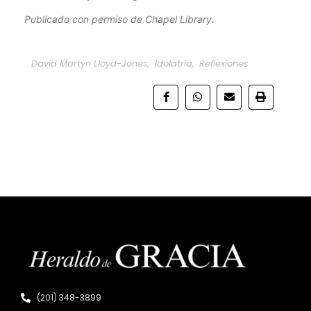
Publicado con permiso de Chapel Library.
David Martyn Lloyd-Jones
,
Idolatría
,
Reflexiones
(201) 348-3899