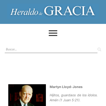
Martyn Lloyd-Jones
Hijitos, guardaos de los ídolos.
Amén (1 Juan 5:21).