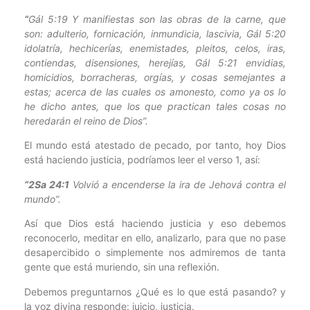
“
Gál 5:19 Y manifiestas son las obras de la carne, que
son: adulterio, fornicación, inmundicia, lascivia, Gál 5:20
idolatría, hechicerías, enemistades, pleitos, celos, iras,
contiendas, disensiones, herejías, Gál 5:21 envidias,
homicidios, borracheras, orgías, y cosas semejantes a
estas; acerca de las cuales os amonesto, como ya os lo
he dicho antes, que los que practican tales cosas no
heredarán el reino de Dios”.
El mundo está atestado de pecado, por tanto, hoy Dios
está haciendo justicia, podríamos leer el verso 1, así:
“
2Sa 24:1
Volvió a encenderse la ira de Jehová contra el
mundo”.
Así que Dios está haciendo justicia y eso debemos
reconocerlo, meditar en ello, analizarlo, para que no pase
desapercibido o simplemente nos admiremos de tanta
gente que está muriendo, sin una reflexión.
Debemos preguntarnos ¿Qué es lo que está pasando? y
la voz divina responde: juicio, justicia.