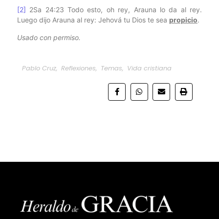
[2]
2Sa 24:23 Todo esto, oh rey, Arauna lo da al rey.
Luego dijo Arauna al rey: Jehová tu Dios te sea
propicio
.
Usado con permiso.
Pablo Cruz
,
Reflexiones
,
Temas
,
Vida cristiana