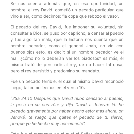
Se nos cuenta además que, en esa oportunidad, un
hombre, el rey David, cometió un pecado particular, que
vino a ser, como decimos: “la copa que rebozo el vaso”.
El pecado del rey David, fue imponer su voluntad, sin
consultar a Dios, se puso por capricho, a censar al pueblo
y fue algo tan malo, que la historia nos cuenta que un
hombre pecador, como el general Joab, no vio con
buenos ojos esto, es decir: si un hombre pecador ve el
mal, ¿cómo no lo deberían ver los piadosos? es más, él
mismo trató de persuadir al rey, de no hacer tal cosa,
pero el rey persistió y predomino su mandato.
Fue un pecado terrible. el cual el mismo David reconoció
luego, tal como leemos en el verso 10:
“
2Sa 24:10 Después que David hubo censado al pueblo,
le pesó en su corazón; y dijo David a Jehová: Yo he
pecado gravemente por haber hecho esto; mas ahora, oh
Jehová, te ruego que quites el pecado de tu siervo,
porque yo he hecho muy neciamente”.
Este fue el momento en el cual el Señor derramó su ira