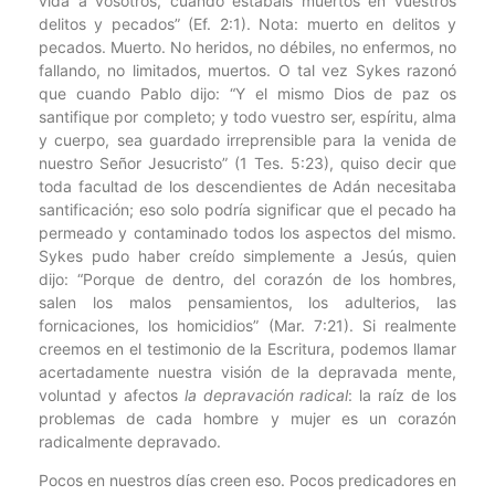
vida a vosotros, cuando estabais muertos en vuestros
delitos y pecados” (Ef. 2:1). Nota: muerto en delitos y
pecados. Muerto. No heridos, no débiles, no enfermos, no
fallando, no limitados, muertos. O tal vez Sykes razonó
que cuando Pablo dijo: “Y el mismo Dios de paz os
santifique por completo; y todo vuestro ser, espíritu, alma
y cuerpo, sea guardado irreprensible para la venida de
nuestro Señor Jesucristo” (1 Tes. 5:23), quiso decir que
toda facultad de los descendientes de Adán necesitaba
santificación; eso solo podría significar que el pecado ha
permeado y contaminado todos los aspectos del mismo.
Sykes pudo haber creído simplemente a Jesús, quien
dijo: “Porque de dentro, del corazón de los hombres,
salen los malos pensamientos, los adulterios, las
fornicaciones, los homicidios” (Mar. 7:21). Si realmente
creemos en el testimonio de la Escritura, podemos llamar
acertadamente nuestra visión de la depravada mente,
voluntad y afectos
la depravación radical
: la raíz de los
problemas de cada hombre y mujer es un corazón
radicalmente depravado.
Pocos en nuestros días creen eso. Pocos predicadores en