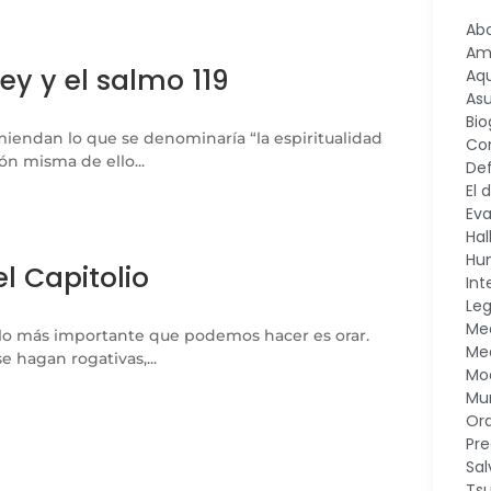
Ab
Am
ley y el salmo 119
Aq
As
Bio
miendan lo que se denominaría “la espiritualidad
Co
ión misma de ello...
Def
El 
Eva
Ha
Hu
l Capitolio
Int
Le
Me
 lo más importante que podemos hacer es orar.
Med
e hagan rogativas,...
Mod
Mu
Or
Pre
Sal
Ts