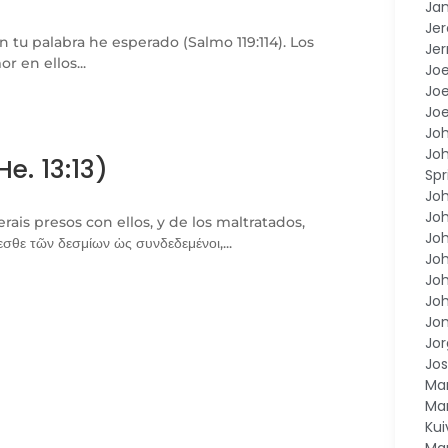
Ja
Je
tu palabra he esperado (Salmo 119:114). Los
Jer
 en ellos...
Joe
Joe
Joe
Jo
Joh
e. 13:13)
Spr
Jo
Joh
ais presos con ellos, y de los maltratados,
Jo
θε τῶν δεσμίων ὡς συνδεδεμένοι,...
Jo
Jo
Joh
Jo
Jor
Jos
Ma
Ma
Ku