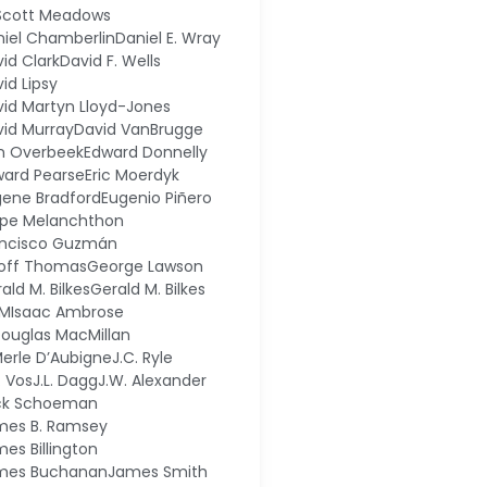
 Scott Meadows
iel Chamberlin
Daniel E. Wray
id Clark
David F. Wells
id Lipsy
id Martyn Lloyd-Jones
id Murray
David VanBrugge
n Overbeek
Edward Donnelly
ward Pearse
Eric Moerdyk
gene Bradford
Eugenio Piñero
ipe Melanchthon
ancisco Guzmán
off Thomas
George Lawson
ald M. Bilkes
Gerald M. Bilkes
M
Isaac Ambrose
Douglas MacMillan
Merle D’Aubigne
J.C. Ryle
. Vos
J.L. Dagg
J.W. Alexander
ck Schoeman
mes B. Ramsey
es Billington
mes Buchanan
James Smith