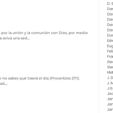
D.
Dan
Dav
Dav
Dav
Dav
por la unión y la comunión con Dios, por medio
Do
 aviva una sed...
Ed
Eu
Fel
Fr
Ge
Ger
HM
J. 
o sabes qué traerá el día (Proverbios 27:1).
J. 
d,...
J.G
Ja
Ja
Jam
Ja