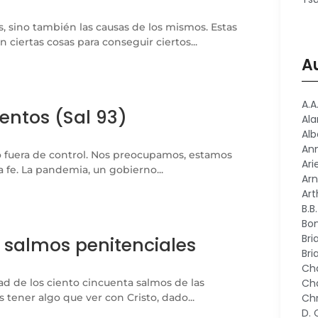
, sino también las causas de los mismos. Estas
ciertas cosas para conseguir ciertos...
A
A.A
entos (Sal 93)
Al
Alb
An
o fuera de control. Nos preocupamos, estamos
Ari
 fe. La pandemia, un gobierno...
Arn
Art
B.B
Bon
Bri
os salmos penitenciales
Bri
Cha
d de los ciento cincuenta salmos de las
Cha
tener algo que ver con Cristo, dado...
Chr
D.