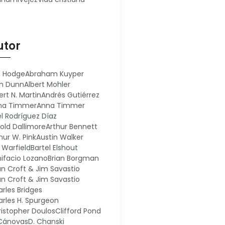
utor
. Hodge
Abraham Kuyper
an Dunn
Albert Mohler
ert N. Martin
Andrés Gutiérrez
na Timmer
Anna Timmer
el Rodríguez Díaz
old Dallimore
Arthur Bennett
hur W. Pink
Austin Walker
. Warfield
Bartel Elshout
ifacio Lozano
Brian Borgman
an Croft & Jim Savastio
an Croft & Jim Savastio
rles Bridges
rles H. Spurgeon
istopher Doulos
Clifford Pond
 Cánovas
D. Chanski