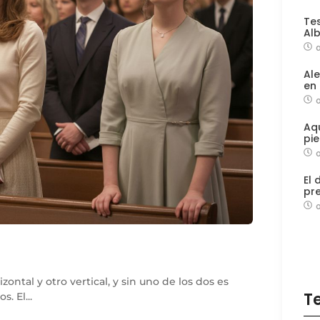
Tes
Alb
a
Al
en
Aq
pie
El
pre
zontal y otro vertical, y sin uno de los dos es
T
. El...