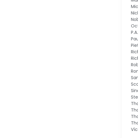
Ma
Mic
Nic
Nob
Oc
P.A
Pau
Pi
Ric
Ric
Rob
Ro
Sa
Sco
Sin
St
Th
Tho
Th
Th
Víc