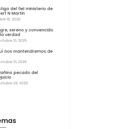
tigo del fiel ministerio de
ert N Martin
bril 15, 2026
egre, sereno y convencido
 la verdad
octubre 31, 2025
uí nos mantendremos de
octubre 31, 2025
 dañino pecado del
juicio
octubre 29, 2025
emas