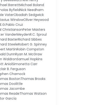
ry Beeke
Matthew Henry
hael Barrett
Michael Boland
holas Byfield
Nick Needham
le Vater
Obadiah Sedgwick
tavius Winslow
Oliver Heywood
.E.G.
Pablo Cruz
l Christianson
Peter Masters
eter VanderMeyden
R.C. Sproul
hard Baxter
Richard Sibbes
hard Steele
Robert G. Spinney
ert Martin
Robin Compston
nald Dunn
Ryan M. McGraw
m Waldron
Samuel Hopkins
tt Aniol
Simonetta Carr
clair B. Ferguson
ephen Charnock
omas Boston
Thomas Brooks
mas Doolittle
omas Jacombe
omas Reade
Thomas Watson
tor García