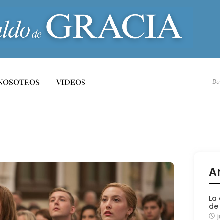
NOSOTROS
VIDEOS
A
La 
de
j