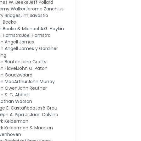
mes W. Beeke
Jeff Pollard
remy Walker
Jerome Zanchius
ry Bridges
Jim Savastio
l Beeke
l Beeke & Michael A.G. Haykin
l Hamstra
Joel Hamstra
hn Angell James
n Angell James y Gardiner
ing
hn Benton
John Crotts
n Flavel
John G. Paton
hn Goudzwaard
hn MacArthur
John Murray
hn Owen
John Reuther
n S. C. Abbott
nathan Watson
ge E. Castañeda
José Grau
eph A. Pipa Jr.
Juan Calvino
rk Kelderman
rk Kelderman & Maarten
ivenhoven