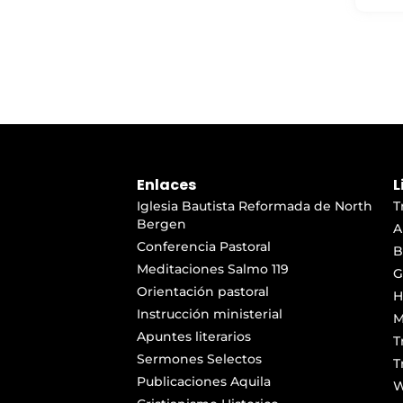
Enlaces
L
Iglesia Bautista Reformada de North
T
Bergen
A
Conferencia Pastoral
B
Meditaciones Salmo 119
G
Orientación pastoral
H
Instrucción ministerial
M
Apuntes literarios
T
Sermones Selectos
T
Publicaciones Aquila
W