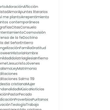
orto
Adoración
Aflicción
istad
Amor
Apuntes literarios
uí me planto
Arrepentimiento
untos contemporáneos
grafías
Citas
Consuelo
ntentamiento
Cosmovisión
ensa de la fe
Doctrina
día del Señor
Entierro
ngelización
Familia
Gratitud
lloween
Historia
Hombre
mildad
Idolatría
Iglesia
Infierno
ernet
Jesucristo
Jóvenes
galismo
Ley
Matrimonio
ditaciones
itaciones Salmo 119
estia cristiana
Mujer
ndanalidad
Música
Noticias
ación
Pastor
Pecado
dicación
Proverbios
Puritanos
vación
Teología
Trabajo
unami
Vejez
Vida cristiana