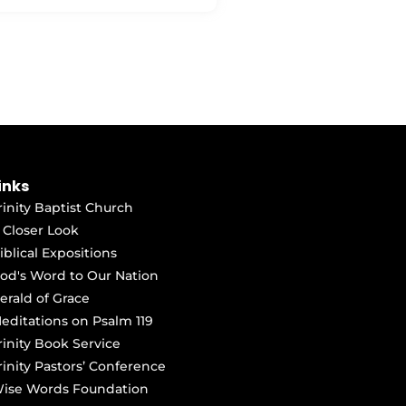
inks
rinity Baptist Church
 Closer Look
iblical Expositions
od's Word to Our Nation
erald of Grace
editations on Psalm 119
rinity Book Service
rinity Pastors’ Conference
ise Words Foundation