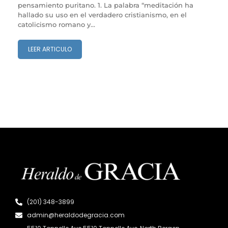
pensamiento puritano. 1. La palabra “meditación ha
hallado su uso en el verdadero cristianismo, en el
catolicismo romano y...
LEER ARTICULO
(201) 348-3899
admin@heraldodegracia.com