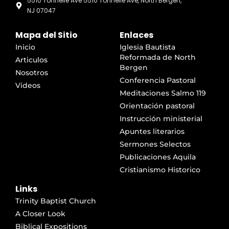
5510 Tonnelle Ave 5510 Tonnelle Ave, North Bergen,
NJ 07047
Mapa del Sitio
Enlaces
Inicio
Iglesia Bautista
Reformada de North
Articulos
Bergen
Nosotros
Conferencia Pastoral
Videos
Meditaciones Salmo 119
Orientación pastoral
Instrucción ministerial
Apuntes literarios
Sermones Selectos
Publicaciones Aquila
Cristianismo Historico
Links
Trinity Baptist Church
A Closer Look
Biblical Expositions