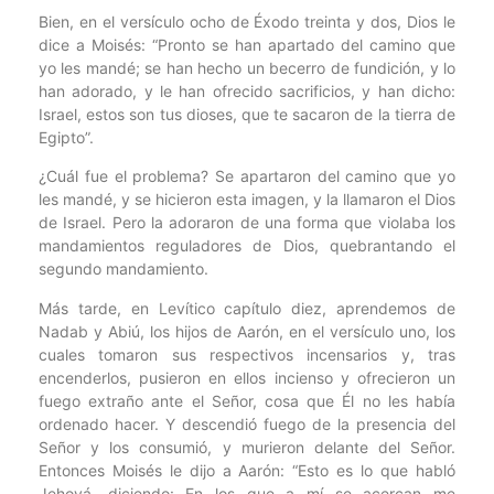
Bien, en el versículo ocho de Éxodo treinta y dos, Dios le
dice a Moisés: “Pronto se han apartado del camino que
yo les mandé; se han hecho un becerro de fundición, y lo
han adorado, y le han ofrecido sacrificios, y han dicho:
Israel, estos son tus dioses, que te sacaron de la tierra de
Egipto”.
¿Cuál fue el problema? Se apartaron del camino que yo
les mandé, y se hicieron esta imagen, y la llamaron el Dios
de Israel. Pero la adoraron de una forma que violaba los
mandamientos reguladores de Dios, quebrantando el
segundo mandamiento.
Más tarde, en Levítico capítulo diez, aprendemos de
Nadab y Abiú, los hijos de Aarón, en el versículo uno, los
cuales tomaron sus respectivos incensarios y, tras
encenderlos, pusieron en ellos incienso y ofrecieron un
fuego extraño ante el Señor, cosa que Él no les había
ordenado hacer. Y descendió fuego de la presencia del
Señor y los consumió, y murieron delante del Señor.
Entonces Moisés le dijo a Aarón: “Esto es lo que habló
Jehová, diciendo: En los que a mí se acercan me