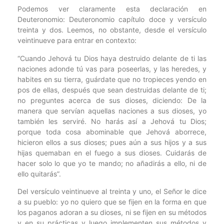
Podemos ver claramente esta declaración en
Deuteronomio: Deuteronomio capítulo doce y versículo
treinta y dos. Leemos, no obstante, desde el versículo
veintinueve para entrar en contexto:
“Cuando Jehová tu Dios haya destruido delante de ti las
naciones adonde tú vas para poseerlas, y las heredes, y
habites en su tierra, guárdate que no tropieces yendo en
pos de ellas, después que sean destruidas delante de ti;
no preguntes acerca de sus dioses, diciendo: De la
manera que servían aquellas naciones a sus dioses, yo
también les serviré. No harás así a Jehová tu Dios;
porque toda cosa abominable que Jehová aborrece,
hicieron ellos a sus dioses; pues aún a sus hijos y a sus
hijas quemaban en el fuego a sus dioses. Cuidarás de
hacer solo lo que yo te mando; no añadirás a ello, ni de
ello quitarás”.
Del versículo veintinueve al treinta y uno, el Señor le dice
a su pueblo: yo no quiero que se fijen en la forma en que
los paganos adoran a su dioses, ni se fijen en su métodos
y en su prácticas y luego implementen sus métodos y