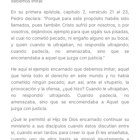
debemos imitar.
En su primera epístola, capitulo 2, versículo 21 al 23,
Pedro declara: “Porque para este propósito habéis sido
llamados, pues también Cristo sufrió por nosotros, o por
vosotros, dejándoos ejemplo para que sigáis sus pisadas,
el cual no cometió pecado, ni engaño alguno en su boca;
y quien cuando le ultrajaban, no respondía ultrajando;
cuando padecía, no amenazaba, sino que se
encomendaba a aquel que juzga con justicia.”
He aquí el ejemplo encarnado que debemos imitar; aquel
que tenía todo el derecho en este mundo y no había
cometido ningún pecado; aun así, ante el vituperio, la
provocación y la ofensa, ¿qué hizo? Cuando le ultrajaban,
no respondió ultrajando. Cuando padecía, no
amenazaba, sino que se encomendaba a Aquel que
juzga con justicia.
¿Qué le permitió al Hijo de Dios encarnado continuar su
ministerio a sus discípulos cuando éstos discutían entre
sí, cuando eran tardos para creer lo que Él les enseñaba,
cuando uno de ellos hasta se atrevió injustamente a