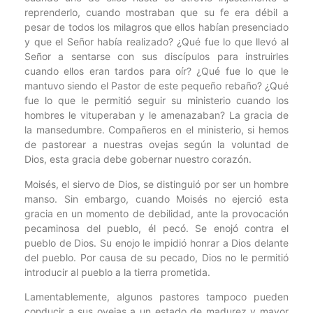
reprenderlo, cuando mostraban que su fe era débil a
pesar de todos los milagros que ellos habían presenciado
y que el Señor había realizado? ¿Qué fue lo que llevó al
Señor a sentarse con sus discípulos para instruirles
cuando ellos eran tardos para oír? ¿Qué fue lo que le
mantuvo siendo el Pastor de este pequeño rebaño? ¿Qué
fue lo que le permitió seguir su ministerio cuando los
hombres le vituperaban y le amenazaban? La gracia de
la mansedumbre. Compañeros en el ministerio, si hemos
de pastorear a nuestras ovejas según la voluntad de
Dios, esta gracia debe gobernar nuestro corazón.
Moisés, el siervo de Dios, se distinguió por ser un hombre
manso. Sin embargo, cuando Moisés no ejerció esta
gracia en un momento de debilidad, ante la provocación
pecaminosa del pueblo, él pecó. Se enojó contra el
pueblo de Dios. Su enojo le impidió honrar a Dios delante
del pueblo. Por causa de su pecado, Dios no le permitió
introducir al pueblo a la tierra prometida.
Lamentablemente, algunos pastores tampoco pueden
conducir a sus ovejas a un estado de madurez y mayor