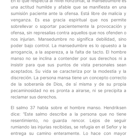
En lo que respecta al nivel horizontal, la mansedumbre es
una actitud humilde y afable que se manifiesta en una
sumisión paciente ante la ofensa. Está libre de malicia y
venganza. Es esa gracia espiritual que nos permite
sobrellevar o soportar pacientemente la provocación y
ofensa, sin represalias contra aquellos que nos ofenden o
nos injurian. Mansedumbre no significa debilidad, sino
poder bajo control. La mansedumbre es lo opuesto a la
arrogancia, a la aspereza, a la falta de tacto. El hombre
manso no se inclina a contender por sus derechos ni a
insistir para que sus puntos de vista personales sean
aceptados. Su vida se caracteriza por la modestia y la
discreción. La persona mansa tiene un concepto correcto
de la soberanía de Dios, de sí misma y de su propia
pecaminosidad no es pronta a airarse, ni se precipita a
reclamar sus derechos.
El salmo 37 habla sobre el hombre manso. Hendriksen
dice: “Este salmo describe a la persona que no tiene
resentimiento, no guarda rencor. Lejos de seguir
rumiando las injurias recibidas, se refugia en el Señor y le
entrega su camino enteramente. Lo hace con mayor