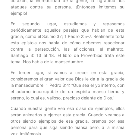
corazón, la incredulidad de la gente, la ingratitud, los
ataques contra su persona. ¡Entonces imitemos su
ejemplo!
En segundo lugar, estudiemos y repasemos
periódicamente aquellos pasajes que hablan de esta
gracia, como el Sal.mo 37; 1 Pedro 2:5-7. Realmente toda
esta epístola nos habla de cómo debemos reaccionar
contra la persecución, las aflicciones, el maltrato.
Santiago 3: 13 al 18. El libro de Proverbios trata este
tema. Nos habla de la mansedumbre.
En tercer lugar, si vamos a crecer en esta gracia,
consideremos el gran valor que Dios le da a la gracia de
la mansedumbre. 1 Pedro 3:4: “Que sea el yo interno, con
el adorno incorruptible de un espíritu manso tierno y
sereno, lo cual es, valioso, precioso delante de Dios.”
Cuando nuestra gente vea esa clase de ejemplos, ellos
serán animados a ejercer esta gracia. Cuando veamos a
otros siendo ejemplos de esa gracia, oremos por esa
persona para que siga siendo mansa pero, a la misma
vez, imitémosla.