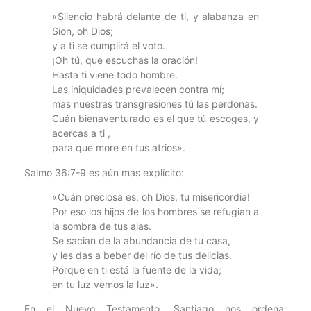
«Silencio habrá delante de ti, y alabanza en
Sion, oh Dios;
y a ti se cumplirá el voto.
¡Oh tú, que escuchas la oración!
Hasta ti viene todo hombre.
Las iniquidades prevalecen contra mí;
mas nuestras transgresiones tú las perdonas.
Cuán bienaventurado es el que tú escoges, y
acercas a ti ,
para que more en tus atrios».
Salmo 36:7-9 es aún más explícito:
«Cuán preciosa es, oh Dios, tu misericordia!
Por eso los hijos de los hombres se refugian a
la sombra de tus alas.
Se sacian de la abundancia de tu casa,
y les das a beber del río de tus delicias.
Porque en ti está la fuente de la vida;
en tu luz vemos la luz».
En el Nuevo Testamento, Santiago nos ordena: