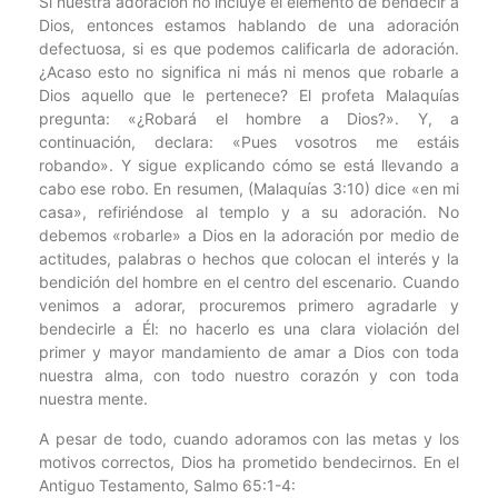
Si nuestra adoración no incluye el elemento de bendecir a
Dios, entonces estamos hablando de una adoración
defectuosa, si es que podemos calificarla de adoración.
¿Acaso esto no significa ni más ni menos que robarle a
Dios aquello que le pertenece? El profeta Malaquías
pregunta: «¿Robará el hombre a Dios?». Y, a
continuación, declara: «Pues vosotros me estáis
robando». Y sigue explicando cómo se está llevando a
cabo ese robo. En resumen, (Malaquías 3:10) dice «en mi
casa», refiriéndose al templo y a su adoración. No
debemos «robarle» a Dios en la adoración por medio de
actitudes, palabras o hechos que colocan el interés y la
bendición del hombre en el centro del escenario. Cuando
venimos a adorar, procuremos primero agradarle y
bendecirle a Él: no hacerlo es una clara violación del
primer y mayor mandamiento de amar a Dios con toda
nuestra alma, con todo nuestro corazón y con toda
nuestra mente.
A pesar de todo, cuando adoramos con las metas y los
motivos correctos, Dios ha prometido bendecirnos. En el
Antiguo Testamento, Salmo 65:1-4: