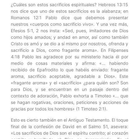
¿Cuáles son estos sacrificios espirituales? Hebreos 13:15
nos dice que uno de estos sacrificios es la alabanza; en
Romanos 12:1 Pablo dice que debemos presentar
nuestros «cuerpos como sacrificio vivo». Y una vez más,
Efesios 5:1, 2 nos insta: «Sed, pues, imitadores de Dios
como hijos amados; y andad en amor, así como también
Cristo os amó y se dio a sí mismo por nosotros, ofrenda y
sacrificio a Dios, como fragante aroma». En Filipenses
4:18 Pablo les agradece por su ministerio hacia él por
medio de cosas materiales y afirma: «… habiendo
recibido de Epafrodito lo que habéis enviado: fragante
aroma, sacrificio aceptable, agradable a Dios». Este
«fragante aroma» y el «sacrificio» ¿para quién son? Son
para Dios, y se encuentran en un pasaje dentro del
contexto de adoración, Pablo exhorta a Timoteo «… que
se hagan rogativas, oraciones, peticiones y acciones de
gracias por todos los hombres» (1 Timoteo 2:1).
Esto es cierto también en el Antiguo Testamento. El toque
final de la confesión de David en el Salmo 51, asevera:
«Los sacrificios de Dios son el espíritu contrito; al corazón