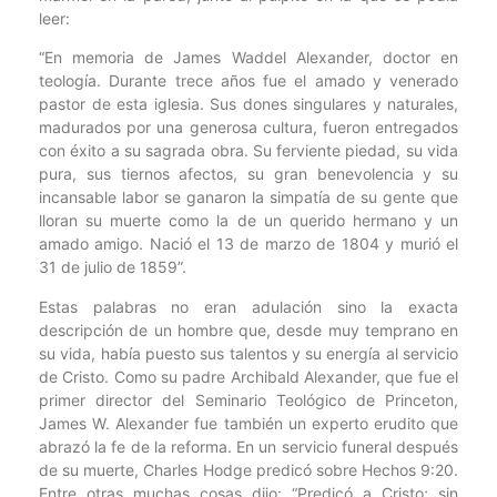
leer:
“En memoria de James Waddel Alexander, doctor en
teología. Durante trece años fue el amado y venerado
pastor de esta iglesia. Sus dones singulares y naturales,
madurados por una generosa cultura, fueron entregados
con éxito a su sagrada obra. Su ferviente piedad, su vida
pura, sus tiernos afectos, su gran benevolencia y su
incansable labor se ganaron la simpatía de su gente que
lloran su muerte como la de un querido hermano y un
amado amigo. Nació el 13 de marzo de 1804 y murió el
31 de julio de 1859”.
Estas palabras no eran adulación sino la exacta
descripción de un hombre que, desde muy temprano en
su vida, había puesto sus talentos y su energía al servicio
de Cristo. Como su padre Archibald Alexander, que fue el
primer director del Seminario Teológico de Princeton,
James W. Alexander fue también un experto erudito que
abrazó la fe de la reforma. En un servicio funeral después
de su muerte, Charles Hodge predicó sobre Hechos 9:20.
Entre otras muchas cosas dijo: “Predicó a Cristo; sin