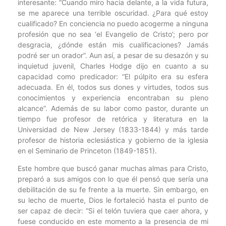
interesante: “Cuando miro hacia delante, a la vida futura,
se me aparece una terrible oscuridad. ¿Para qué estoy
cualificado? En conciencia no puedo acogerme a ninguna
profesión que no sea ‘el Evangelio de Cristo’; pero por
desgracia, ¿dónde están mis cualificaciones? Jamás
podré ser un orador”. Aun así, a pesar de su desazón y su
inquietud juvenil, Charles Hodge dijo en cuanto a su
capacidad como predicador: “El púlpito era su esfera
adecuada. En él, todos sus dones y virtudes, todos sus
conocimientos y experiencia encontraban su pleno
alcance”. Además de su labor como pastor, durante un
tiempo fue profesor de retórica y literatura en la
Universidad de New Jersey (1833-1844) y más tarde
profesor de historia eclesiástica y gobierno de la iglesia
en el Seminario de Princeton (1849-1851).
Este hombre que buscó ganar muchas almas para Cristo,
preparó a sus amigos con lo que él pensó que sería una
debilitación de su fe frente a la muerte. Sin embargo, en
su lecho de muerte, Dios le fortaleció hasta el punto de
ser capaz de decir: “Si el telón tuviera que caer ahora, y
fuese conducido en este momento a la presencia de mi