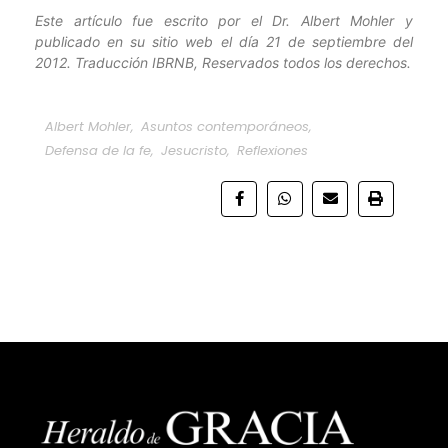
Este artículo fue escrito por el Dr. Albert Mohler y
publicado en su sitio web el día 21 de septiembre del
2012. Traducción IBRNB, Reservados todos los derechos.
Albert Mohler
,
Asuntos contemporáneos
,
Defensa de la fe
,
Jesucristo
,
Reflexiones