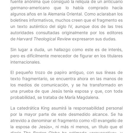
fuente anónima que consiguió la reliquia de un anticuario
germano-americano que lo había comprado hacía
algunos años en la Alemania Oriental. Como aclaraban los
boletines informativos, muchos creen que el fragmento es
un texto auténtico del siglo IV, aunque dos de las tres
autoridades consultadas originalmente por los editores
de
Harvard Theological Review
expresaron sus dudas.
Sin lugar a duda, un hallazgo como este es de interés,
pero es difícilmente merecedor de figurar en los titulares
internacionales.
El pequeño trozo de papiro antiguo, con sus líneas de
texto fragmentario, se encuentra ahora en las manos de
los medios de comunicación, y se ha transformado en
una prueba de que Jesús tenía esposa y que, con toda
probabilidad, se trataba de María Magdalena.
La catedrática King asumirá la responsabilidad personal
por la mayor parte de este desmedido alcance. Se ha
atrevido a denominar el fragmento como «El evangelio de
la esposa de Jesús», ni más ni menos, un título que el
diario
The Boston Globe
ha estimado «provocativo», y