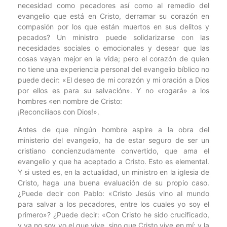
necesidad como pecadores así como al remedio del
evangelio que está en Cristo, derramar su corazón en
compasión por los que están muertos en sus delitos y
pecados? Un ministro puede solidarizarse con las
necesidades sociales o emocionales y desear que las
cosas vayan mejor en la vida; pero el corazón de quien
no tiene una experiencia personal del evangelio bíblico no
puede decir: «El deseo de mi corazón y mi oración a Dios
por ellos es para su salvación». Y no «rogará» a los
hombres «en nombre de Cristo:
¡Reconciliaos con Dios!».
Antes de que ningún hombre aspire a la obra del
ministerio del evangelio, ha de estar seguro de ser un
cristiano concienzudamente convertido, que ama el
evangelio y que ha aceptado a Cristo. Esto es elemental.
Y si usted es, en la actualidad, un ministro en la iglesia de
Cristo, haga una buena evaluación de su propio caso.
¿Puede decir con Pablo: «Cristo Jesús vino al mundo
para salvar a los pecadores, entre los cuales yo soy el
primero»? ¿Puede decir: «Con Cristo he sido crucificado,
y ya no soy yo el que vive, sino que Cristo vive en mí; y la