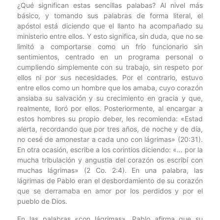
¿Qué significan estas sencillas palabas? Al nivel más
básico, y tomando sus palabras de forma literal, el
apóstol está diciendo que el llanto ha acompañado su
ministerio entre ellos. Y esto significa, sin duda, que no se
limitó a comportarse como un frío funcionario sin
sentimientos, centrado en un programa personal o
cumpliendo simplemente con su trabajo, sin respeto por
ellos ni por sus necesidades. Por el contrario, estuvo
entre ellos como un hombre que los amaba, cuyo corazón
ansiaba su salvación y su crecimiento en gracia y que,
realmente, lloró por ellos. Posteriormente, al encargar a
estos hombres su propio deber, les recomienda: «Estad
alerta, recordando que por tres años, de noche y de día,
no cesé de amonestar a cada uno con lágrimas» (20:31).
En otra ocasión, escribe a los corintios diciendo: «… por la
mucha tribulación y angustia del corazón os escribí con
muchas lágrimas» (2 Co. 2:4). En una palabra, las
lágrimas de Pablo eran el desbordamiento de su corazón
que se derramaba en amor por los perdidos y por el
pueblo de Dios.
En las palabras «con lágrimas», Pablo afirma que su