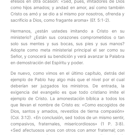
efesios en otra ocasión: «Sed, pues, imitadores de Dios
como hijos amados; y andad en amor, así como también
Cristo os amó y se dio a sí mismo por nosotros, ofrenda y
sacrificio a Dios, como fragante aroma» (Ef. 5:1-2).
Hermanos, ¿están ustedes imitando a Cristo en su
ministerio? ¿Están sus corazones comprometidos o tan
solo sus mentes y sus bocas, sus pies y sus manos?
Adopte como meta ministerial principal el ser como su
Señor, y conocerá su bendición y verá avanzar la Palabra
en demostración del Espíritu y poder.
De nuevo, como vimos en el último capítulo, detrás del
ejemplo de Pablo hay algo más que el nivel por el cual
deberían ser juzgados los ministros. De entrada, la
exigencia del evangelio es que todo cristiano imite el
ejemplo de Cristo. La amonestación bíblica a todos los
que llevan el nombre de Cristo es: «Como escogidos de
Dios, santos y amados, revestíos de tierna compasión»
(Col. 3:12). «En conclusión, sed todos de un mismo sentir,
compasivos, fraternales, misericordiosos» (1 P. 3:8).
«Sed afectuosos unos con otros con amor fraternal; con