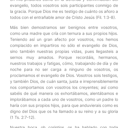
evangelio, todos vosotros sois participantes conmigo de
la gracia. Porque Dios me es testigo de cuánto os añoro a
todos con el entrañable amor de Cristo Jesús (Fil. 1:3-8).
Más bien demostramos ser benignos entre vosotros,
como una madre que cría con ternura a sus propios hijos.
Teniendo así un gran afecto por vosotros, nos hemos
complacido en impartiros no sólo el evangelio de Dios,
sino también nuestras propias vidas, pues llegasteis a
sernos muy amados. Porque recordáis, hermanos,
nuestros trabajos y fatigas, cómo, trabajando de día y de
noche para no ser carga a ninguno de vosotros, os
proclamamos el evangelio de Dios. Vosotros sois testigos,
y también Dios, de cuán santa, justa e irreprensiblemente
nos comportamos con vosotros los creyentes; así como
sabéis de qué manera os exhortábamos, alentábamos e
implorábamos a cada uno de vosotros, como un padre lo
haría con sus propios hijos, para que anduvierais como es
digno del Dios que os ha llamado a su reino y a su gloria
(1 Ts. 2:7-12).
Nuestra boca, oh corintios, os ha hablado con toda