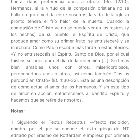
honra, daos preferencia unos a otros» (Ro. 12:10).
Hermanos, si la virtud de la compasión cristiana no se
halla en gran medida entre nosotros, la vida de la iglesia
pronto tendrá el frío helor de la muerte. Cuando la
compasión de Cristo ya no se puede ver en los rostros (y
los hechos) de su pueblo, el Espíritu de Cristo, que
produce amor como su primer fruto, se entristecerá y se
marchará. Como Pablo escribe más tarde a estos efesios:
«Y no entristezcáis al Espíritu Santo de Dios, por el cual
fuisteis sellados para el día de la redención […]. Sed más
bien amables unos con otros, misericordiosos,
perdonándoos unos a otros, así como también Dios os
perdonó en Cristo» (Ef. 4:30-32). Esta es una descripción
de cómo actúa el amor de los hermanos. Y sin este tipo
de amor en acción, entristecemos al bendito Espíritu y
hacemos que se retire de nosotros.
Notas:
1 Siguiendo el Textus Receptus —“texto recibido”,
nombre por el que se conoce el texto griego del NT
editado por Erasmo de Rotterdam e impreso por primera