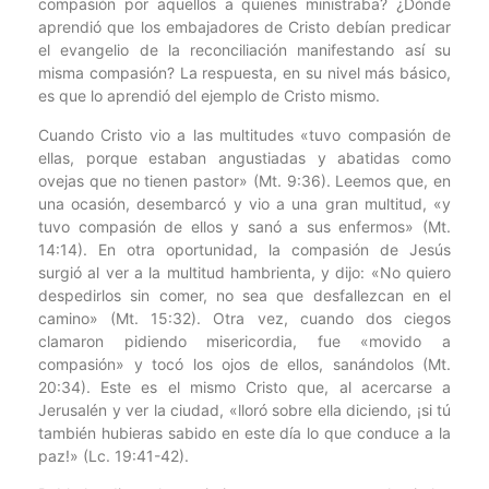
compasión por aquellos a quienes ministraba? ¿Dónde
aprendió que los embajadores de Cristo debían predicar
el evangelio de la reconciliación manifestando así su
misma compasión? La respuesta, en su nivel más básico,
es que lo aprendió del ejemplo de Cristo mismo.
Cuando Cristo vio a las multitudes «tuvo compasión de
ellas, porque estaban angustiadas y abatidas como
ovejas que no tienen pastor» (Mt. 9:36). Leemos que, en
una ocasión, desembarcó y vio a una gran multitud, «y
tuvo compasión de ellos y sanó a sus enfermos» (Mt.
14:14). En otra oportunidad, la compasión de Jesús
surgió al ver a la multitud hambrienta, y dijo: «No quiero
despedirlos sin comer, no sea que desfallezcan en el
camino» (Mt. 15:32). Otra vez, cuando dos ciegos
clamaron pidiendo misericordia, fue «movido a
compasión» y tocó los ojos de ellos, sanándolos (Mt.
20:34). Este es el mismo Cristo que, al acercarse a
Jerusalén y ver la ciudad, «lloró sobre ella diciendo, ¡si tú
también hubieras sabido en este día lo que conduce a la
paz!» (Lc. 19:41-42).