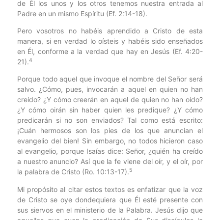
de Él los unos y los otros tenemos nuestra entrada al
Padre en un mismo Espíritu (Ef. 2:14-18).
Pero vosotros no habéis aprendido a Cristo de esta
manera, si en verdad lo oísteis y habéis sido enseñados
en Él, conforme a la verdad que hay en Jesús (Ef. 4:20-
4
21).
Porque todo aquel que invoque el nombre del Señor será
salvo. ¿Cómo, pues, invocarán a aquel en quien no han
creído? ¿Y cómo creerán en aquel de quien no han oído?
¿Y cómo oirán sin haber quien les predique? ¿Y cómo
predicarán si no son enviados? Tal como está escrito:
¡Cuán hermosos son los pies de los que anuncian el
evangelio del bien! Sin embargo, no todos hicieron caso
al evangelio, porque Isaías dice: Señor, ¿quién ha creído
a nuestro anuncio? Así que la fe viene del oír, y el oír, por
5
la palabra de Cristo (Ro. 10:13-17).
Mi propósito al citar estos textos es enfatizar que la voz
de Cristo se oye dondequiera que Él esté presente con
sus siervos en el ministerio de la Palabra. Jesús dijo que