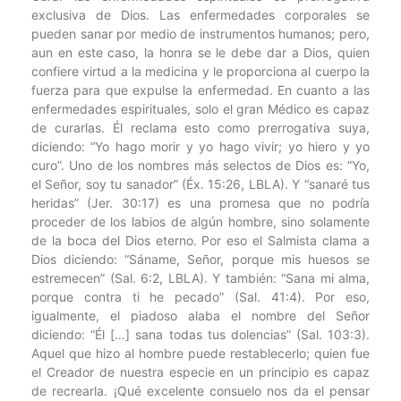
exclusiva de Dios. Las enfermedades corporales se
pueden sanar por medio de instrumentos humanos; pero,
aun en este caso, la honra se le debe dar a Dios, quien
confiere virtud a la medicina y le proporciona al cuerpo la
fuerza para que expulse la enfermedad. En cuanto a las
enfermedades espirituales, solo el gran Médico es capaz
de curarlas. Él reclama esto como prerrogativa suya,
diciendo: “Yo hago morir y yo hago vivir; yo hiero y yo
curo”. Uno de los nombres más selectos de Dios es: “Yo,
el Señor, soy tu sanador” (Éx. 15:26, LBLA). Y “sanaré tus
heridas” (Jer. 30:17) es una promesa que no podría
proceder de los labios de algún hombre, sino solamente
de la boca del Dios eterno. Por eso el Salmista clama a
Dios diciendo: “Sáname, Señor, porque mis huesos se
estremecen” (Sal. 6:2, LBLA). Y también: “Sana mi alma,
porque contra ti he pecado” (Sal. 41:4). Por eso,
igualmente, el piadoso alaba el nombre del Señor
diciendo: “Él […] sana todas tus dolencias” (Sal. 103:3).
Aquel que hizo al hombre puede restablecerlo; quien fue
el Creador de nuestra especie en un principio es capaz
de recrearla. ¡Qué excelente consuelo nos da el pensar