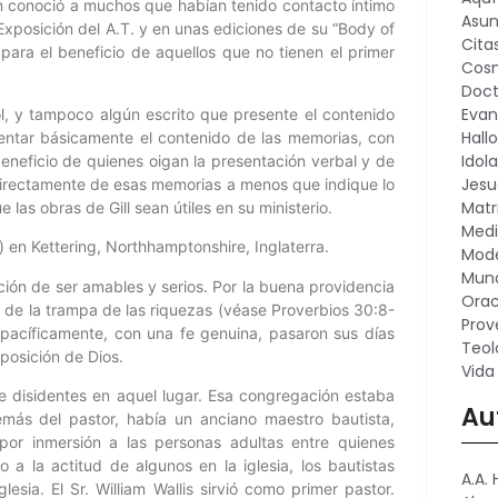
pon conoció a muchos que habían tenido contacto íntimo
Asu
Exposición del A.T. y en unas ediciones de su “Body of
Cita
 para el beneficio de aquellos que no tienen el primer
Cosm
Doct
Evan
, y tampoco algún escrito que presente el contenido
Hall
ntar básicamente el contenido de las memorias, con
Idola
neficio de quienes oigan la presentación verbal y de
Jesu
directamente de esas memorias a menos que indique lo
Matr
 las obras de Gill sean útiles en su ministerio.
Medi
) en Kettering, Northhamptonshire, Inglaterra.
Mode
Mund
ación de ser amables y serios. Por la buena providencia
Orac
 de la trampa de las riquezas (véase Proverbios 30:8-
Prov
 y pacíficamente, con una fe genuina, pasaron sus días
Teol
posición de Dios.
Vida
e disidentes en aquel lugar. Esa congregación estaba
Au
emás del pastor, había un anciano maestro bautista,
 por inmersión a las personas adultas entre quienes
a la actitud de algunos en la iglesia, los bautistas
A.A.
sia. El Sr. William Wallis sirvió como primer pastor.