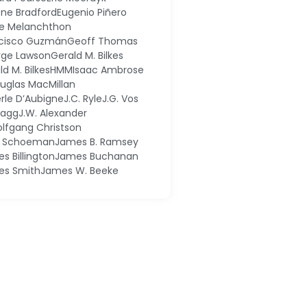
ne Bradford
Eugenio Piñero
pe Melanchthon
cisco Guzmán
Geoff Thomas
ge Lawson
Gerald M. Bilkes
ld M. Bilkes
HMM
Isaac Ambrose
ouglas MacMillan
erle D’Aubigne
J.C. Ryle
J.G. Vos
 Dagg
J.W. Alexander
olfgang Christson
k Schoeman
James B. Ramsey
s Billington
James Buchanan
es Smith
James W. Beeke