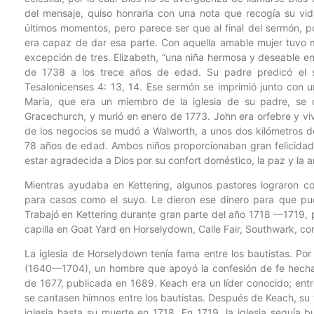
del mensaje, quiso honrarla con una nota que recogía su vid
últimos momentos, pero parece ser que al final del sermón, p
era capaz de dar esa parte. Con aquella amable mujer tuvo m
excepción de tres. Elizabeth, “una niña hermosa y deseable e
de 1738 a los trece años de edad. Su padre predicó el 
Tesalonicenses 4: 13, 14. Ese sermón se imprimió junto con u
María, que era un miembro de la iglesia de su padre, se ca
Gracechurch, y murió en enero de 1773. John era orfebre y viv
de los negocios se mudó a Walworth, a unos dos kilómetros d
78 años de edad. Ambos niños proporcionaban gran felicidad 
estar agradecida a Dios por su confort doméstico, la paz y la a
Mientras ayudaba en Kettering, algunos pastores lograron c
para casos como el suyo. Le dieron ese dinero para que pudie
Trabajó en Kettering durante gran parte del año 1718 —1719, p
capilla en Goat Yard en Horselydown, Calle Fair, Southwark, c
La iglesia de Horselydown tenía fama entre los bautistas. P
(1640—1704), un hombre que apoyó la confesión de fe hecha p
de 1677, publicada en 1689. Keach era un líder conocido; ent
se cantasen himnos entre los bautistas. Después de Keach, su 
iglesia hasta su muerte en 1718. En 1719, la iglesia seguía b