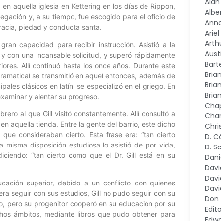
Alan
en aquella iglesia en Kettering en los días de Rippon,
Alber
regación y, a su tiempo, fue escogido para el oficio de
Ann
racia, piedad y conducta santa.
Arie
Arth
gran capacidad para recibir instrucción. Asistió a la
Aust
 y con una incansable solicitud, y superó rápidamente
Bart
ores. Allí continuó hasta los once años. Durante este
Bria
gramatical se transmitió en aquel entonces, además de
Bria
pales clásicos en latín; se especializó en el griego. En
Bria
examinar y alentar su progreso.
Chap
brero al que Gill visitó constantemente. Allí consultó a
Char
n aquella tienda. Entre la gente del barrio, este dicho
Chri
 que consideraban cierto. Esta frase era: “tan cierto
D. C
a misma disposición estudiosa lo asistió de por vida,
D. S
diciendo: “tan cierto como que el Dr. Gill está en su
Dani
Davi
Davi
cación superior, debido a un conflicto con quienes
Davi
iera seguir con sus estudios, Gill no pudo seguir con su
Don
do, pero su progenitor cooperó en su educación por su
Edito
os ámbitos, mediante libros que pudo obtener para
Edwa