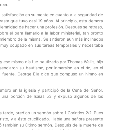
reer.
 satisfacción en su mente en cuanto a la seguridad de
 hasta que tuvo casi 19 años. Al principio, esta demora
olemnidad de hacer una profesión. Después se retrasó,
re él para llamarlo a la labor ministerial, tan pronto
miembro de la misma. Se sintieron aun más inclinados
a muy ocupado en sus tareas temporales y necesitaba
e y ese mismo día fue bautizado por Thomas Wallis, hijo
senciaron su bautismo, por inmersión en el río, en el
 la fuente, George Ella dice que compuso un himno en
mbro en la iglesia y participó de la Cena del Señor.
ó una porción de Isaías 53 y expuso algunos de los
la tarde, predicó un sermón sobre 1 Corintios 2:2: Pues
isto, y a éste crucificado. Había una señora presente
ó también su último sermón. Después de la muerte de