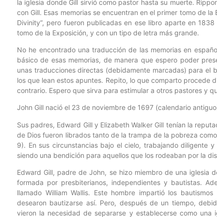
la iglesia donde Gill sirvió como pastor hasta su muerte. Rip
con Gill. Esas memorias se encuentran en el primer tomo de la 
Divinity”, pero fueron publicadas en ese libro aparte en 1838
tomo de la Exposición, y con un tipo de letra más grande.
No he encontrado una traducción de las memorias en español
básico de esas memorias, de manera que espero poder prese
unas traducciones directas (debidamente marcadas) para el be
los que lean estos apuntes. Repito, lo que comparto procede 
contrario. Espero que sirva para estimular a otros pastores y que
John Gill nació el 23 de noviembre de 1697 (calendario antiguo
Sus padres, Edward Gill y Elizabeth Walker Gill tenían la reput
de Dios fueron librados tanto de la trampa de la pobreza como
9). En sus circunstancias bajo el cielo, trabajando diligente
siendo una bendición para aquellos que los rodeaban por la dis
Edward Gill, padre de John, se hizo miembro de una iglesia d
formada por presbiterianos, independientes y bautistas. Ad
llamado William Wallis. Este hombre impartió los bautismos
desearon bautizarse así. Pero, después de un tiempo, debido 
vieron la necesidad de separarse y establecerse como una igle