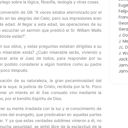
riego sobre la lógica, filosofía, teología y otras cosas.
Euge
Feli
onversión de Gill. “A veces estaba aterrorizado por el
Fran
do en las alegrías del Cielo; pero sus impresiones eran
Geor
de edad. Al llegar a esta edad, las operaciones de su
Gera
escuchar un sermón que predicó el Sr. William Wallis
J. D
¿dónde estás?”.
J. M
n sus oídos, y estas preguntas estaban dirigidas a su
J.L.
 miserable estás? ¿Cuán miserable serás, viviendo y
J. W
ecer ante el Juez de todos, para responder por su
Jac
aber podido considerar a algún hombre como su padre
Jame
ió poco después.
Jam
ación de su naturaleza, la gran pecaminosidad del
la suya: la justicia de Cristo, recibida por la fe. Poco
ner un interés en él. Ese consuelo vino mediante la
, por el bendito Espíritu de Dios.
ener su mente irradiada con la luz y el conocimiento de
adores del evangelio, que predicaban en aquellas partes
ar. Y ya que estas verdades sublimes vinieron a él, no
mucha seguridad, se sintió libre de la esclavitud de la