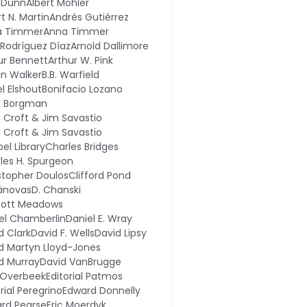
 Dunn
Albert Mohler
t N. Martin
Andrés Gutiérrez
a Timmer
Anna Timmer
l Rodríguez Díaz
Arnold Dallimore
ur Bennett
Arthur W. Pink
in Walker
B.B. Warfield
el Elshout
Bonifacio Lozano
n Borgman
n Croft & Jim Savastio
n Croft & Jim Savastio
el Library
Charles Bridges
les H. Spurgeon
stopher Doulos
Clifford Pond
ánovas
D. Chanski
cott Meadows
el Chamberlin
Daniel E. Wray
d Clark
David F. Wells
David Lipsy
d Martyn Lloyd-Jones
d Murray
David VanBrugge
 Overbeek
Editorial Patmos
rial Peregrino
Edward Donnelly
rd Pearse
Eric Moerdyk