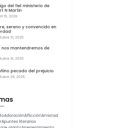
igo del fiel ministerio de
rt N Martin
ril 15, 2026
re, sereno y convencido en
erdad
tubre 31, 2025
í nos mantendremos de
tubre 31, 2025
añino pecado del prejuicio
tubre 29, 2025
mas
to
Adoración
Aflicción
Amistad
r
Apuntes literarios
 me planto
Arrepentimiento