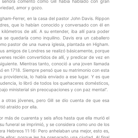
sa señora comentó cómo Gill había hablado con gran
briedad, amor y gozo.
Higham-Ferrer, en la casa del pastor John Davis. Rippon
dres, que lo habían conocido y conversado con él en
kilómetros de allí. A su entender, iba allí para poder
a se quedaría como inquilino. Davis era un caballero
como pastor de una nueva iglesia, plantada en Higham.
e sus amigos de Londres se realizó básicamente, porque
venes recién convertidos de allí, y predicar de vez en
siguiente. Mientras tanto, conoció a una joven llamada
asó en 1718. Siempre pensó que su matrimonio con esta
su providencia, lo había enviado a ese lugar. Y es que
prudencia, lo libró de todos los quehaceres domésticos,
ajo ministerial sin preocupaciones y con paz mental”.
 a otras jóvenes, pero Gill se dio cuenta de que esa
ió atraído por ella.
por más de cuarenta y seis años hasta que ella murió el
su funeral se imprimió, y se considera como uno de los
 era Hebreos 11:16: Pero anhelaban una mejor, esto es,
de ellos; porque les ha preparado una ciudad. Al final