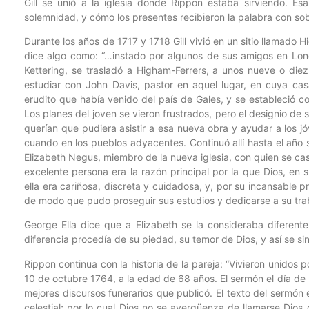
Gill se unió a la iglesia donde Rippon estaba sirviendo. E
solemnidad, y cómo los presentes recibieron la palabra con so
Durante los años de 1717 y 1718 Gill vivió en un sitio llamado 
dice algo como: “…instado por algunos de sus amigos en Lon
Kettering, se trasladó a Higham-Ferrers, a unos nueve o diez 
estudiar con John Davis, pastor en aquel lugar, en cuya cas
erudito que había venido del país de Gales, y se estableció 
Los planes del joven se vieron frustrados, pero el designio d
querían que pudiera asistir a esa nueva obra y ayudar a los jó
cuando en los pueblos adyacentes. Continuó allí hasta el año 
Elizabeth Negus, miembro de la nueva iglesia, con quien se c
excelente persona era la razón principal por la que Dios, en 
ella era cariñosa, discreta y cuidadosa, y, por su incansable 
de modo que pudo proseguir sus estudios y dedicarse a su trab
George Ella dice que a Elizabeth se la consideraba diferente
diferencia procedía de su piedad, su temor de Dios, y así se sint
Rippon continua con la historia de la pareja: “Vivieron unidos 
10 de octubre 1764, a la edad de 68 años. El sermón el día de 
mejores discursos funerarios que publicó. El texto del sermón
celestial; por lo cual Dios no se avergüenza de llamarse Dios 