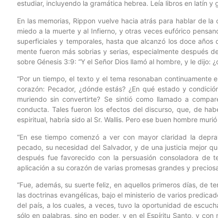
estudiar, incluyendo la gramática hebrea. Leía libros en latín y g
En las memorias, Rippon vuelve hacia atrás para hablar de la c
miedo a la muerte y al Infierno, y otras veces eufórico pensan
superficiales y temporales, hasta que alcanzó los doce años 
mente fueron más sobrias y serias, especialmente después de 
sobre Génesis 3:9: “Y el Señor Dios llamó al hombre, y le dijo: 
“Por un tiempo, el texto y el tema resonaban continuamente e
corazón: Pecador, ¿dónde estás? ¿En qué estado y condición
muriendo sin convertirte? Se sintió como llamado a compar
conducta. Tales fueron los efectos del discurso, que, de h
espiritual, habría sido al Sr. Wallis. Pero ese buen hombre mur
“En ese tiempo comenzó a ver con mayor claridad la deprav
pecado, su necesidad del Salvador, y de una justicia mejor que 
después fue favorecido con la persuasión consoladora de te
aplicación a su corazón de varias promesas grandes y preciosas
“Fue, además, su suerte feliz, en aquellos primeros días, de t
las doctrinas evangélicas, bajo el ministerio de varios predic
del país, a los cuales, a veces, tuvo la oportunidad de escuch
sólo en palabras, sino en poder, y en el Espíritu Santo, y con 