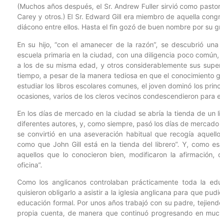
(Muchos años después, el Sr. Andrew Fuller sirvió como pastor 
Carey y otros.) El Sr. Edward Gill era miembro de aquella cong
diácono entre ellos. Hasta el fin gozó de buen nombre por su g
En su hijo, “con el amanecer de la razón”, se descubrió una 
escuela primaria en la ciudad, con una diligencia poco común,
a los de su misma edad, y otros considerablemente sus superi
tiempo, a pesar de la manera tediosa en que el conocimiento 
estudiar los libros escolares comunes, el joven dominó los princi
ocasiones, varios de los cleros vecinos condescendieron para 
En los días de mercado en la ciudad se abría la tienda de un li
diferentes autores, y, como siempre, pasó los días de mercado e
se convirtió en una aseveración habitual que recogía aquello
como que John Gill está en la tienda del librero”. Y, como es
aquellos que lo conocieron bien, modificaron la afirmación, 
oficina”.
Como los anglicanos controlaban prácticamente toda la edu
quisieron obligarlo a asistir a la iglesia anglicana para que pud
educación formal. Por unos años trabajó con su padre, tejien
propia cuenta, de manera que continuó progresando en much