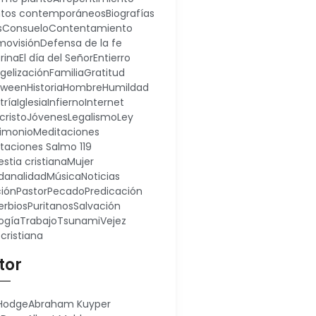
ntos contemporáneos
Biografías
s
Consuelo
Contentamiento
ovisión
Defensa de la fe
rina
El día del Señor
Entierro
gelización
Familia
Gratitud
oween
Historia
Hombre
Humildad
tría
Iglesia
Infierno
Internet
cristo
Jóvenes
Legalismo
Ley
imonio
Meditaciones
taciones Salmo 119
stia cristiana
Mujer
analidad
Música
Noticias
ión
Pastor
Pecado
Predicación
erbios
Puritanos
Salvación
ogía
Trabajo
Tsunami
Vejez
 cristiana
tor
 Hodge
Abraham Kuyper