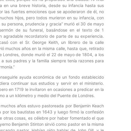
a en una breve historia, desde su infancia hasta sus
or las fuertes emociones que se apoderaron de él, no
uchos hijos, pero todos murieron en su infancia, con
n su persona, prudencia y gracia” murió el 30 de mayo
sermón de su funeral, basándose en el texto de 1
n agradable recordatorio de parte de su experiencia.
só con el Sr. George Keith, un librero de la calle
ió muchos años en la misma calle, hasta que, retirado
e Londres, donde murió el 22 de mayo de 1804, a los
a sus padres y la familia siempre tenía razones para
rmonía.”
onseguirle ayuda económica de un fondo establecido
ra continuar sus estudios y servir en el ministerio.
ero en 1719 le invitaron en ocasiones a predicar en la
omo a un kilómetro y medio del Puente de Londres.
or muchos años estuvo pastoreada por Benjamin Keach
or los bautistas en 1643 y luego firmó la confesión
re otras cosas, es célebre por haber fomentado el que
yerno Benjamin Stinton sirvió como pastor en la misma
uscando pastor. Habían oído hablar de John Gill, y le