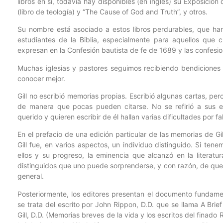
libros en sí, todavía hay disponibles (en inglés) su Exposició
(libro de teología) y “The Cause of God and Truth”, y otros.
Su nombre está asociado a estos libros perdurables, que ha
estudiantes de la Biblia, especialmente para aquellos que c
expresan en la Confesión bautista de fe de 1689 y las confesi
Muchas iglesias y pastores seguimos recibiendo bendiciones
conocer mejor.
Gill no escribió memorias propias. Escribió algunas cartas, per
de manera que pocas pueden citarse. No se refirió a sus ex
querido y quieren escribir de él hallan varias dificultades por f
En el prefacio de una edición particular de las memorias de Gil
Gill fue, en varios aspectos, un individuo distinguido. Si ten
ellos y su progreso, la eminencia que alcanzó en la literatura
distinguidos que uno puede sorprenderse, y con razón, de que
general.
Posteriormente, los editores presentan el documento fundame
se trata del escrito por John Rippon, D.D. que se llama A Brie
Gill, D.D. (Memorias breves de la vida y los escritos del finado 