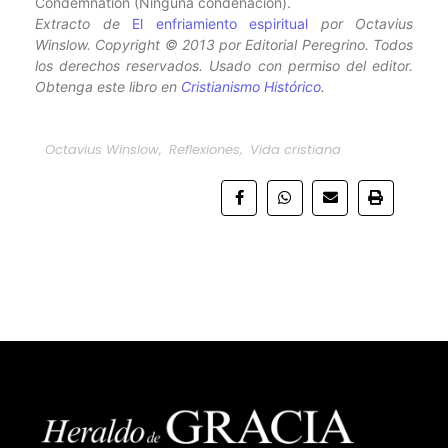
Condemnation (Ninguna condenación).
Extracto de
El enfriamiento espiritual
por Octavius
Winslow. Copyright © 2013 por Editorial Peregrino. Todos
los derechos reservados. Usado con permiso del editor.
Obtenga este libro en
Cristianismo Histórico
.
Octavius Winslow
,
Reflexiones
,
Vida cristiana