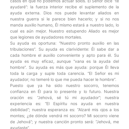
casos en que no podemos actuar solos. El Señor dice “te
ayudaré”: la fuerza interior recibe el suplemento de la
ayuda externa. Dios nos puede levantar aliados en
nuestra guerra si le parece bien hacerlo; y si no nos
manda auxilio humano, Él mismo estará a nuestro lado, lo
cual es aún mejor. Nuestro estupendo Aliado es mejor
que legiones de ayudadores mortales.
Su ayuda es oportuna: “Nuestro pronto auxilio en las
tribulaciones”. Su ayuda es clarividente: Él sabe dar a
cada hombre el auxilio conveniente y apto para él. Su
ayuda es muy eficaz, aunque “vana es la ayuda del
hombre”. Su ayuda es más que ayuda: porque Él lleva
toda la carga y suple toda carencia. “El Señor es mi
ayudador; no temeré lo que me pueda hacer le hombre”.
Puesto que ya ha sido nuestro socorro, tenemos
confianza en Él para lo presente y lo futuro. Nuestra
oración es: “Jehová, sé tú mi ayudador”; nuestra
experiencia es: “El Espíritu nos ayuda en nuestra
debilidad”; nuestra esperanza es: “Alzaré mis ojos a los
montes; ¿de dónde vendrá mi socorro? Mi socorro viene
de Jehová”; y nuestra canción pronto será: “Jehová, me
ayudaste”.