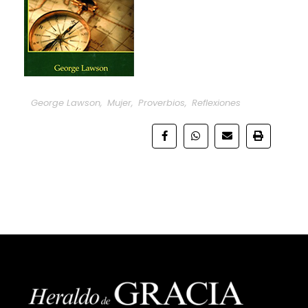
George Lawson
,
Mujer
,
Proverbios
,
Reflexiones