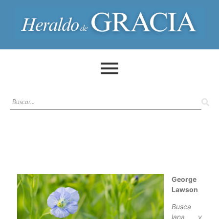
George
Lawson
Busca
lana y