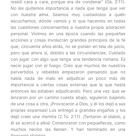
resistí cara a cara, porque era de condenar” (Gá. 2:11).
No les quitemos importancia a nada que tenga que ver
con nuestra alma.
Seamos muy cuidadosos a quién
escuchamos, dónde vamos y lo que hacemos en todas
las cuestiones concernientes a nuestra propia adoración
personal. Vivimos en una época cuando las pequeñas
acciones y cosas involucran grandes principios de la fe
que, cincuenta años atrás, no se ponían en tela de juicio,
pero que ahora sí, debido a las circunstancias. Cuidado
con jugar con algo que tenga una tendencia romana. Es
necio jugar con el fuego. Creo que muchos de nuestros
pervertidos y rebeldes empezaron pensando que no
había nada de malo en adjudicar un
poco
más de
importancia a ciertas cosas externas que la que hasta
entonces les estaban adjudicando. Pero una vez que se
lanzaron por un camino cuesta abajo, siguieron bajando
de una cosa a otra. ¡Provocaron a Dios, y él los dejó a sus
propias expensas! Los entregó a grandes engaños y los
dejó creer una mentira (2 Ts. 2:11). ¡Tentaron al diablo, y
él se acercó a ellos! Comenzaron con pequeñeces, como
muchos necios las llaman. Y han terminado en una
flagrante idolatría.