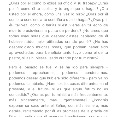
¿Oras por él como lo exige su oficio y su trabajo? ¿Oras
por él como él te suplica y te urge que lo hagas? ¿Ora
usted por él ahora, cómo una vez lo hizo? ¿Oras por él
como tu conciencia te contriñe a que lo hagas? ¿Oras por
él- tal vez, como lo harías si estuvieras en tu lecho de
muerte o estuvieras a punto de perderlo? ¿No crees que
todas esas horas que desperdiciastes hablando de él
hubiesen sido mejor utilizadas orando por él? ¿No has
desperdiciado muchas horas, que podrían haber sido
aprovechadas para beneficio tanto tuyo como el de tu
pastor, si las hubieses usado orando por tu ministro?
Pero el pasado se fue, y se ha ido para siempre –
podemos reprocharnos, podemos condenarnos,
podemos desear que hubiera sido diferente – pero ya no
podemos cambiarlo. ¿Haremos las cosas diferentes en el
presente, y el futuro- si es que algún futuro no es
concedido? ¿Oraras por tu ministro más frecuentemente,
más sinceramente, más urgentemente? ¿Pondrás
exponer su caso ante el Señor, con más esmero, más
detalle, reclamando por él las promesas de la gracia de
Dios, y pedir para él mayores bendiciones, con mayor