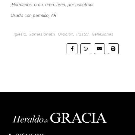
¡Hermanos, oren, oren, oren, por nosotros!
Usado con permiso, AR
Iglesia
,
James Smith
,
Oración
,
Pastor
,
Reflexiones