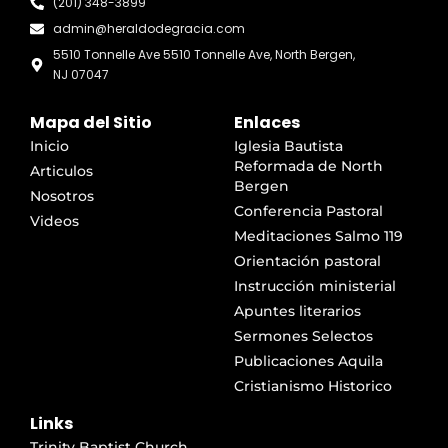
(201) 348-3899
admin@heraldodegracia.com
5510 Tonnelle Ave 5510 Tonnelle Ave, North Bergen,
NJ 07047
Mapa del Sitio
Enlaces
Inicio
Iglesia Bautista
Reformada de North
Articulos
Bergen
Nosotros
Conferencia Pastoral
Videos
Meditaciones Salmo 119
Orientación pastoral
Instrucción ministerial
Apuntes literarios
Sermones Selectos
Publicaciones Aquila
Cristianismo Historico
Links
Trinity Baptist Church