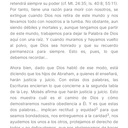
retendrá
siempre
su poder (cf. Mt. 24:35; Is. 40:8; 55:11).
Por tanto, tiene una razón para morir con nosotros, se
extingue cuando Dios nos retira de este mundo y nos
llevamos todo con nosotros a la tumba. No obstante, aun
siendo débiles y mortales y, aunque tengamos que partir
de este mundo, trabajemos para dejar la Palabra de Dios
aquí con una raíz. Y cuando muramos y hayamos vuelto
al polvo, que Dios sea honrado y que su recuerdo
permanezca para siempre. Esto es, pues, lo que
debemos recordar…
Ahora bien, dado que Dios habló de ese modo, está
diciendo que los hijos de Abraham, a quienes él enseñará,
harán justicia y juicio. Con estas dos palabras, las
Escrituras encierran lo que concierne a la segunda tabla
de la Ley. Moisés afirma que harán justicia y juicio. Esto
nos muestra cuál es el camino de Dios y cómo
demostraremos nuestra obediencia a Él. Y es que estas
2
dos palabras… implican rectitud y equidad
para que
3
seamos bondadosos, nos entreguemos a la caridad
, nos
ayudemos los unos a los otros, protejamos el derecho de
todos y no defraudemos, que nos abstengamos de hacer