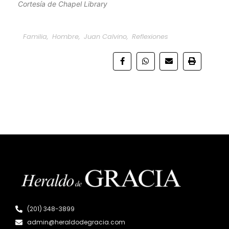
Cortesía de Chapel Library
Familia
,
Hombre
,
Juan Calvino
,
Reflexiones
(201) 348-3899
admin@heraldodegracia.com