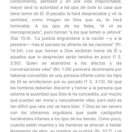
conocimiento, santidad y en una vida irreprochable,
mayor será tu autoridad a los ojos de toda tu casa que
tiene temor de Él.
El pecado te hará despreciable y vil; la
santidad, como imagen de Dios que es, te hará
honorable. A los ojos de los fieles, “el vil es
menospreciado”, pero honran “a los que temen a Jehová”
(Sal. 15:4). “La justicia engrandece a la nación —
y a la
persona
— mas el pecado es afrenta de las naciones” (Pr.
14:34). Los que honran a Dios recibirán honra de Él y
aquellos que lo desprecian serán tenidos en poco (1 S.
2:30). Quien se abandona a los afectos y las
1
conversaciones viles
(Ro. 1:26) parecerá abominable por
haberse convertido en una persona infame como los hijos
de Elí se envilecieron por su pecado (1 S. 3:13). Sé que
los hombres deberían discernir y honrar a la persona que
ostenta la autoridad que Dios le ha concedido, por mucho
que puedan ser moral y naturalmente viles; pero esto es
tan difícil que rara vez se hace bien. Y Dios es tan severo
con los ofensores orgullosos que suele castigarlos
haciéndolos infames a los ojos de los demás. Como poco,
cuando estén muertos y los hombres se atrevan a hablar
libremente de ellos, su nombre se pudrirá (Pr. 10:7). Los