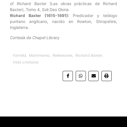
of Richard Baxter
(Las obras prácticas de Richard
Baxter), Tomo 4, Soli Deo Gloria
Richard Baxter (1615-1691):
Predicador y teólogo
puritano anglicano, nacido en Rowton, Shropshire,
Inglaterra.
Cortesía de Chapel Library
Familia
,
Matrimonio
,
Reflexiones
,
Richard Baxter
,
Vida cristiana