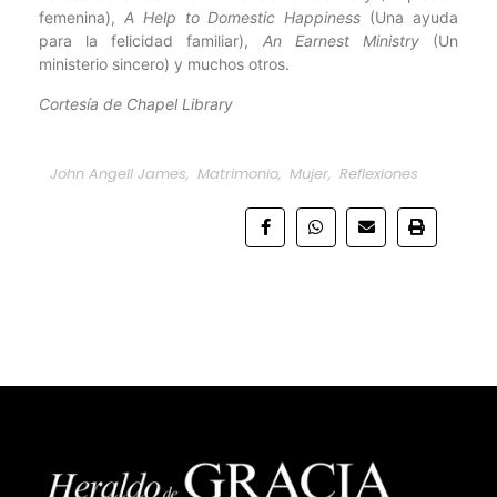
femenina),
A Help to Domestic Happiness
(Una ayuda
para la felicidad familiar),
An Earnest Ministry
(Un
ministerio sincero) y muchos otros.
Cortesía de Chapel Library
John Angell James
,
Matrimonio
,
Mujer
,
Reflexiones