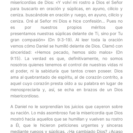
misericordias de Dios: «Y volví mi rostro a Dios el Señor
para buscarlo en oración y súplicas, en ayuno, cilicio y
ceniza. buscándole en oración y ruego, en ayuno, cilicio y
ceniza. Oré al Señor mi Dios e hice confesión… Pues no
es por nuestros propios méritos que
presentamos nuestras súplicas delante de Ti, sino por Tu
gran compasión» (Dn 9:3-19). Al leer toda la oración
vemos cómo Daniel se humilló delante de Dios. Clamó con
sinceridad: «Hemos pecado, hemos sido malos» (Dn
9:15). La verdad es que, definitivamente, no somos
nosotros quienes tenemos el control de nuestras vidas ni
el poder, ni la sabiduría que tantos creen poseer. Dios
ama al quebrantado de espíritu, al de corazón contrito, a
aquel cuyo corazón presta oído a su palabra en lugar de
menospreciarla y, así, se echa en brazos de un Dios
misericordioso.
A Daniel no le sorprendían los juicios que cayeron sobre
su nación. Lo más asombroso fue la misericordia que Dios
mostró hacia aquellos que se humillan y vuelven su rostro
a Él, que le hicieron peticiones urgentes y sinceras
mediante ruegos y súplicas. ¿Ha cambiado Dios? ¿Acaso