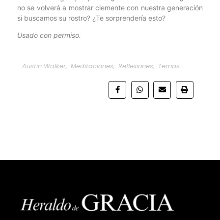
no se volverá a mostrar clemente con nuestra generación
si buscamos su rostro? ¿Te sorprendería esto?
Usado con permiso.
Austin Walker
,
Meditaciones
,
Reflexiones
,
Temas