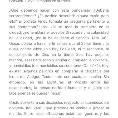
Gatwick. Lleva semanas en silencio.
¿Qué debemos hacer con esta pandemia? ¿Debería
sorprendernos? ¿Es posible descubrir alguna razón para
ello? El profeta Amós formula un pregunta pertinente a
sus contemporáneos: «Si se toca la trompeta en la
ciudad, ¿no temblará el pueblo? Si sucede una calamidad
en la ciudad, ¿no la ha causado el Señor?» (Am 3:6).
Oseas objeta a Israel, y le señala que el Señor tiene una
queja contra ellos: «No hay fidelidad, ni misericordia, ni
conocimiento de Dios en la tierra. Solo hay perjurio,
mentira, asesinato, robo y adulterio. Emplean la violencia,
y homicidios tras homicidios se suceden» (Os 4:1-2). Hoy
existen algunos peligros en comparar la teocracia del
Israel del Antiguo Testamento con cualquier nación. Sin
embargo, en las Escrituras el vínculo entre las
calamidades, la pecaminosidad humana y el juicio de
Dios apenas se pueden negar.
Cristo advierte a sus discípulos respecto al «comienzo de
dolores» (Mt 24:8), que precede su venida a juzgar al
mundo. Entre esas aflicciones están las guerras y los