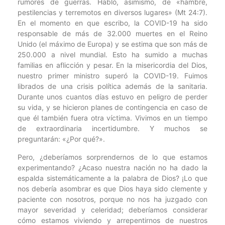
rumores de guerras. Habló, asimismo, de «hambre,
pestilencias y terremotos en diversos lugares» (Mt 24:7).
En el momento en que escribo, la COVID-19 ha sido
responsable de más de 32.000 muertes en el Reino
Unido (el máximo de Europa) y se estima que son más de
250.000 a nivel mundial. Esto ha sumido a muchas
familias en aflicción y pesar. En la misericordia del Dios,
nuestro primer ministro superó la COVID-19. Fuimos
librados de una crisis política además de la sanitaria.
Durante unos cuantos días estuvo en peligro de perder
su vida, y se hicieron planes de contingencia en caso de
que él también fuera otra víctima. Vivimos en un tiempo
de extraordinaria incertidumbre. Y muchos se
preguntarán: «¿Por qué?».
Pero, ¿deberíamos sorprendernos de lo que estamos
experimentando? ¿Acaso nuestra nación no ha dado la
espalda sistemáticamente a la palabra de Dios? ¡Lo que
nos debería asombrar es que Dios haya sido clemente y
paciente con nosotros, porque no nos ha juzgado con
mayor severidad y celeridad; deberíamos considerar
cómo estamos viviendo y arrepentirnos de nuestros