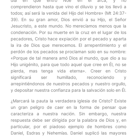
día en que entró Noé en el arca, y no
comprendieron hasta que vino el diluvio y se los llevó a
todos; así será la venida del Hijo del Hombre» (Mt 24:37-
39). En su gran amor, Dios envió a su Hijo, el Señor
Jesucristo, a este mundo. No merecíamos menos que la
condenación. Por su muerte en la cruz en el lugar de los
pecadores, Cristo hace expiación por el pecado y aparta
la ira de Dios que merecemos. El arrepentimiento y el
perdón de los pecados se proclaman solo en su nombre:
«Porque de tal manera amó Dios al mundo, que dio a su
Hijo unigénito, para que todo aquel que cree en Él, no se
pierda, mas tenga vida eterna». Creer en Cristo
significará ser humillado, reconociendo y
arrepintiéndonos de nuestros pecados y nuestro orgullo,
y depositar nuestra confianza para la salvación solo en Él.
¿Marcará la pauta la verdadera iglesia de Cristo? Existe
un gran peligro de caer en la forma de pensar que
caracteriza a nuestra nación. Sin embargo, nuestra
respuesta debe ser dirigida por la palabra de Dios y, en
particular, por el piadoso ejemplo de hombres como
Daniel, Esdras y Nehemías. Daniel suplicó las mayores