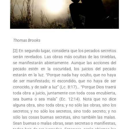
Thomas Brooks
[2] En segundo lugar, considera que los pecados secretos
serán revelados. Las obras más ocultas de las tinieblas,
se manifestarán abiertamente. Aunque las acciones del
pecado estén en la oscuridad, los juicios del pecado
estarán en la luz. “Porque nada hay oculto, que no haya
de ser manifestado; ni escondido, que no haya de ser
conocido, y de salir a luz” (Lc. 8:17)… “Porque Dios traerá
toda obra a juicio, juntamente con toda cosa encubierta,
sea buena o sea mala” (Ec. 12:14). Nota que no dice
alguna obra, sino toda obra; y no sólo las obras, sino los
secretos; y no sólo los secretos, sino todo secreto; y no
sólo las cosas buenas secretas, sino también las malas.
Sean buenas o malas obras, sean secretas o manifiestas,