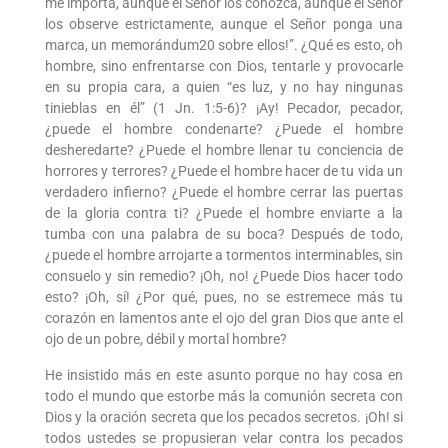
me importa, aunque el Señor los conozca, aunque el Señor
los observe estrictamente, aunque el Señor ponga una
marca, un memorándum20 sobre ellos!”. ¿Qué es esto, oh
hombre, sino enfrentarse con Dios, tentarle y provocarle
en su propia cara, a quien “es luz, y no hay ningunas
tinieblas en él” (1 Jn. 1:5-6)? ¡Ay! Pecador, pecador,
¿puede el hombre condenarte? ¿Puede el hombre
desheredarte? ¿Puede el hombre llenar tu conciencia de
horrores y terrores? ¿Puede el hombre hacer de tu vida un
verdadero infierno? ¿Puede el hombre cerrar las puertas
de la gloria contra ti? ¿Puede el hombre enviarte a la
tumba con una palabra de su boca? Después de todo,
¿puede el hombre arrojarte a tormentos interminables, sin
consuelo y sin remedio? ¡Oh, no! ¿Puede Dios hacer todo
esto? ¡Oh, sí! ¿Por qué, pues, no se estremece más tu
corazón en lamentos ante el ojo del gran Dios que ante el
ojo de un pobre, débil y mortal hombre?
He insistido más en este asunto porque no hay cosa en
todo el mundo que estorbe más la comunión secreta con
Dios y la oración secreta que los pecados secretos. ¡Oh! si
todos ustedes se propusieran velar contra los pecados