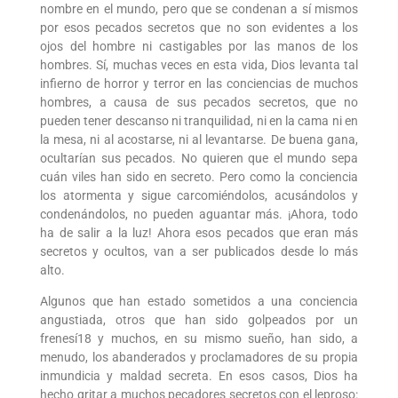
nombre en el mundo, pero que se condenan a sí mismos
por esos pecados secretos que no son evidentes a los
ojos del hombre ni castigables por las manos de los
hombres. Sí, muchas veces en esta vida, Dios levanta tal
infierno de horror y terror en las conciencias de muchos
hombres, a causa de sus pecados secretos, que no
pueden tener descanso ni tranquilidad, ni en la cama ni en
la mesa, ni al acostarse, ni al levantarse. De buena gana,
ocultarían sus pecados. No quieren que el mundo sepa
cuán viles han sido en secreto. Pero como la conciencia
los atormenta y sigue carcomiéndolos, acusándolos y
condenándolos, no pueden aguantar más. ¡Ahora, todo
ha de salir a la luz! Ahora esos pecados que eran más
secretos y ocultos, van a ser publicados desde lo más
alto.
Algunos que han estado sometidos a una conciencia
angustiada, otros que han sido golpeados por un
frenesí18 y muchos, en su mismo sueño, han sido, a
menudo, los abanderados y proclamadores de su propia
inmundicia y maldad secreta. En esos casos, Dios ha
hecho gritar a muchos pecadores secretos con el leproso: