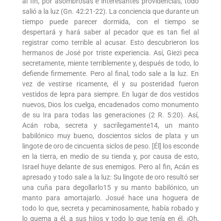
al fin, por asombrosas e interesantes providencias, todo
salió a la luz (Gn. 42:21-22). La conciencia que durante un
tiempo puede parecer dormida, con el tiempo se
despertará y hará saber al pecador que es tan fiel al
registrar como terrible al acusar. Esto descubrieron los
hermanos de José por triste experiencia. Así, Giezi peca
secretamente, miente terriblemente y, después de todo, lo
defiende firmemente. Pero al final, todo sale a la luz. En
vez de vestirse ricamente, él y su posteridad fueron
vestidos de lepra para siempre. En lugar de dos vestidos
nuevos, Dios los cuelga, encadenados como monumento
de su Ira para todas las generaciones (2 R. 5:20). Así,
Acán roba, secreta y sacrílegamente14, un manto
babilónico muy bueno, doscientos siclos de plata y un
lingote de oro de cincuenta siclos de peso. [Él] los esconde
en la tierra, en medio de su tienda y, por causa de esto,
Israel huye delante de sus enemigos. Pero al fin, Acán es
apresado y todo sale a la luz: Su lingote de oro resultó ser
una cuña para degollarlo15 y su manto babilónico, un
manto para amortajarlo. Josué hace una hoguera de
todo lo que, secreta y pecaminosamente, había robado y
lo quema a él, a sus hijos y todo lo que tenía en él. ¡Oh,