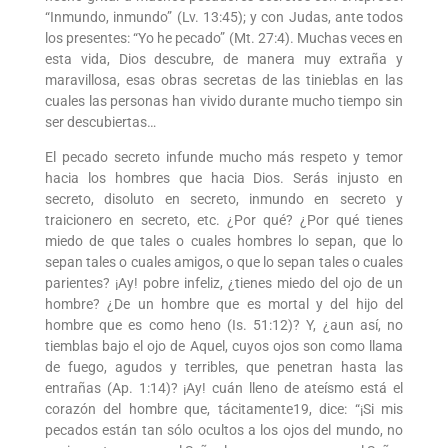
“Inmundo, inmundo” (Lv. 13:45); y con Judas, ante todos
los presentes: “Yo he pecado” (Mt. 27:4). Muchas veces en
esta vida, Dios descubre, de manera muy extraña y
maravillosa, esas obras secretas de las tinieblas en las
cuales las personas han vivido durante mucho tiempo sin
ser descubiertas…
El pecado secreto infunde mucho más respeto y temor
hacia los hombres que hacia Dios. Serás injusto en
secreto, disoluto en secreto, inmundo en secreto y
traicionero en secreto, etc. ¿Por qué? ¿Por qué tienes
miedo de que tales o cuales hombres lo sepan, que lo
sepan tales o cuales amigos, o que lo sepan tales o cuales
parientes? ¡Ay! pobre infeliz, ¿tienes miedo del ojo de un
hombre? ¿De un hombre que es mortal y del hijo del
hombre que es como heno (Is. 51:12)? Y, ¿aun así, no
tiemblas bajo el ojo de Aquel, cuyos ojos son como llama
de fuego, agudos y terribles, que penetran hasta las
entrañas (Ap. 1:14)? ¡Ay! cuán lleno de ateísmo está el
corazón del hombre que, tácitamente19, dice: “¡Si mis
pecados están tan sólo ocultos a los ojos del mundo, no