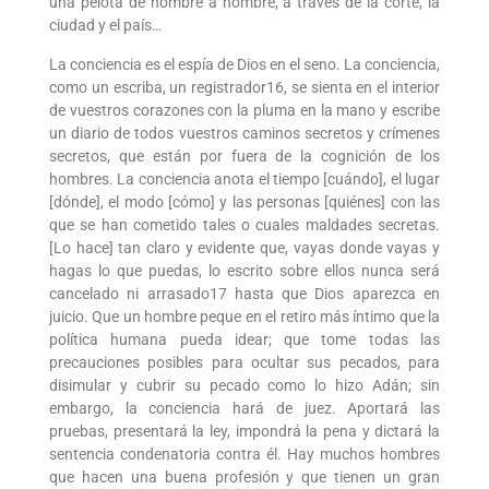
una pelota de hombre a hombre, a través de la corte, la
ciudad y el país…
La conciencia es el espía de Dios en el seno. La conciencia,
como un escriba, un registrador16, se sienta en el interior
de vuestros corazones con la pluma en la mano y escribe
un diario de todos vuestros caminos secretos y crímenes
secretos, que están por fuera de la cognición de los
hombres. La conciencia anota el tiempo [cuándo], el lugar
[dónde], el modo [cómo] y las personas [quiénes] con las
que se han cometido tales o cuales maldades secretas.
[Lo hace] tan claro y evidente que, vayas donde vayas y
hagas lo que puedas, lo escrito sobre ellos nunca será
cancelado ni arrasado17 hasta que Dios aparezca en
juicio. Que un hombre peque en el retiro más íntimo que la
política humana pueda idear; que tome todas las
precauciones posibles para ocultar sus pecados, para
disimular y cubrir su pecado como lo hizo Adán; sin
embargo, la conciencia hará de juez. Aportará las
pruebas, presentará la ley, impondrá la pena y dictará la
sentencia condenatoria contra él. Hay muchos hombres
que hacen una buena profesión y que tienen un gran