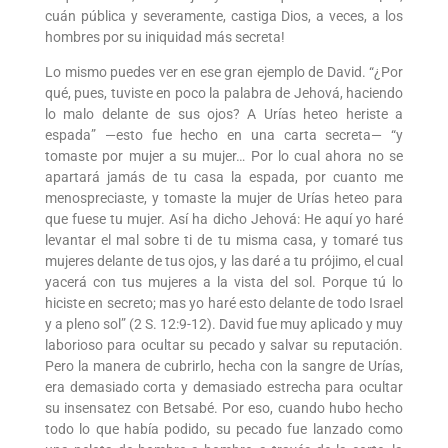
cuán pública y severamente, castiga Dios, a veces, a los
hombres por su iniquidad más secreta!
Lo mismo puedes ver en ese gran ejemplo de David. “¿Por
qué, pues, tuviste en poco la palabra de Jehová, haciendo
lo malo delante de sus ojos? A Urías heteo heriste a
espada” —esto fue hecho en una carta secreta— “y
tomaste por mujer a su mujer… Por lo cual ahora no se
apartará jamás de tu casa la espada, por cuanto me
menospreciaste, y tomaste la mujer de Urías heteo para
que fuese tu mujer. Así ha dicho Jehová: He aquí yo haré
levantar el mal sobre ti de tu misma casa, y tomaré tus
mujeres delante de tus ojos, y las daré a tu prójimo, el cual
yacerá con tus mujeres a la vista del sol. Porque tú lo
hiciste en secreto; mas yo haré esto delante de todo Israel
y a pleno sol” (2 S. 12:9-12). David fue muy aplicado y muy
laborioso para ocultar su pecado y salvar su reputación.
Pero la manera de cubrirlo, hecha con la sangre de Urías,
era demasiado corta y demasiado estrecha para ocultar
su insensatez con Betsabé. Por eso, cuando hubo hecho
todo lo que había podido, su pecado fue lanzado como