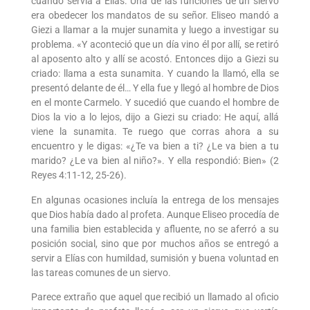
cuando servía a Elías. Una de las funciones de un siervo
era obedecer los mandatos de su señor. Eliseo mandó a
Giezi a llamar a la mujer sunamita y luego a investigar su
problema. «Y aconteció que un día vino él por allí, se retiró
al aposento alto y allí se acostó. Entonces dijo a Giezi su
criado: llama a esta sunamita. Y cuando la llamó, ella se
presentó delante de él… Y ella fue y llegó al hombre de Dios
en el monte Carmelo. Y sucedió que cuando el hombre de
Dios la vio a lo lejos, dijo a Giezi su criado: He aquí, allá
viene la sunamita. Te ruego que corras ahora a su
encuentro y le digas: «¿Te va bien a ti? ¿Le va bien a tu
marido? ¿Le va bien al niño?». Y ella respondió: Bien» (2
Reyes 4:11-12, 25-26).
En algunas ocasiones incluía la entrega de los mensajes
que Dios había dado al profeta. Aunque Eliseo procedía de
una familia bien establecida y afluente, no se aferró a su
posición social, sino que por muchos años se entregó a
servir a Elías con humildad, sumisión y buena voluntad en
las tareas comunes de un siervo.
Parece extraño que aquel que recibió un llamado al oficio