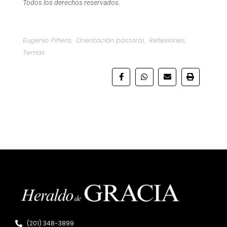
Todos los derechos reservados.
Eugenio Piñero
,
Orientación pastoral
,
Reflexiones
,
Temas
(201) 348-3899