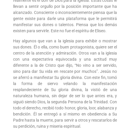
realmente es el don de Dios para la iglesia. Estas cosas le
llevan a sentir orgullo por la posición importante que ha
alcanzado. Consciente o inconscientemente piensa que la
gente existe para darle una plataforma que le permitirá
manifestar sus dones o talentos. Piensa que los demás
existen para servirle. Este no fue el espíritu de Eliseo.
Hay algunos que van a la iglesia para exhibir o mostrar
sus dones. Él o ella, como buen protagonista, quiere ser el
centro de la atención y admiración. Otros van a la iglesia
con una expectativa equivocada y una actitud muy
diferente a la de Cristo que dijo, “No vino a ser servido,
sino para dar Su vida en rescate por muchos”. Jesús no
se aferró a manifestar Su gloria divina. Con este fin, tomó
la forma de siervo velando la manifestación
resplandeciente de Su gloria divina, la vistió de una
naturaleza humana, sin dejar de ser lo que antes era, y
siguió siendo Dios, la segunda Persona de la Trinidad. Con
todo el derecho, recibió todo honor, gloria, loor, alabanza y
bendición. Él se entregó a sí mismo en obediencia a Su
Padre hasta la muerte, para servir a otros y rescatarlos de
su perdición, ruina y miseria espiritual.