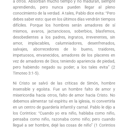
a otros. Absorban mucho tiempo y no maduran, siempre
aprendiendo, pero nunca pueden llegar al pleno
conocimiento de la verdad. A tales, Pablo dice evita: “Pero
debes saber esto: que en los últimos días vendrán tiempos
difíciles. Porque los hombres serán amadores de sí
mismos, avaros, jactanciosos, soberbios, blasfemos,
desobedientes a los padres, ingratos, irreverentes, sin
amor, implacables, calumniadores, desenfrenados,
salvajes, aborrecedores de lo bueno, traidores,
impetuosos, envanecidos, amadores de los placeres en
vez de amadores de Dios; teniendo apariencia de piedad,
pero habiendo negado su poder; a los tales evita” (2
Timoteo 3:1-5).
Ni Cristo se salvó de las críticas de Simón, hombre
insensible y egoísta. Fue un hombre falto de amor y
misericordia hacia otros, falto de amor hacia Cristo. No
debemos alimentar tal espíritu en la iglesia, ni convertirla
en un centro de guardería infantil y carnal. Pablo le dijo a
los Corintios: “Cuando yo era niño, hablaba como niño,
pensaba como niño, razonaba como niño; pero cuando
llegué a ser hombre, dejé las cosas de niño” (1 Corintios