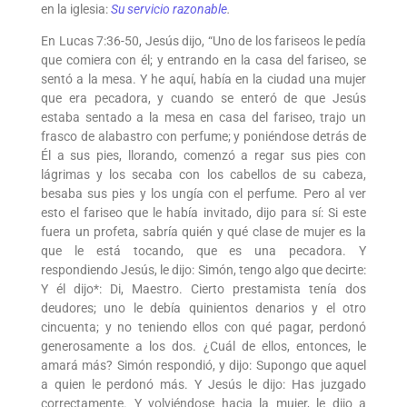
en la iglesia:
Su servicio razonable
.
En Lucas 7:36-50, Jesús dijo, “Uno de los fariseos le pedía
que comiera con él; y entrando en la casa del fariseo, se
sentó a la mesa. Y he aquí, había en la ciudad una mujer
que era pecadora, y cuando se enteró de que Jesús
estaba sentado a la mesa en casa del fariseo, trajo un
frasco de alabastro con perfume; y poniéndose detrás de
Él a sus pies, llorando, comenzó a regar sus pies con
lágrimas y los secaba con los cabellos de su cabeza,
besaba sus pies y los ungía con el perfume. Pero al ver
esto el fariseo que le había invitado, dijo para sí: Si este
fuera un profeta, sabría quién y qué clase de mujer es la
que le está tocando, que es una pecadora. Y
respondiendo Jesús, le dijo: Simón, tengo algo que decirte:
Y él dijo*: Di, Maestro. Cierto prestamista tenía dos
deudores; uno le debía quinientos denarios y el otro
cincuenta; y no teniendo ellos con qué pagar, perdonó
generosamente a los dos. ¿Cuál de ellos, entonces, le
amará más? Simón respondió, y dijo: Supongo que aquel
a quien le perdonó más. Y Jesús le dijo: Has juzgado
correctamente. Y volviéndose hacia la mujer, le dijo a