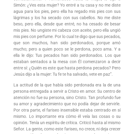
Simón: ¿Ves esta mujer? Yo entré a tu casa y no me diste
agua para los pies, pero ella ha regado mis pies con sus
lágrimas y los ha secado con sus cabellos. No me diste
beso, pero ella, desde que entré, no ha cesado de besar
mis pies. No ungiste mi cabeza con aceite, pero ella ungió
mis pies con perfume. Por lo cual te digo que sus pecados,
que son muchos, han sido perdonados, porque amó
mucho; pero a quien poco se le perdona, poco ama. Y a
ella le dijo: Tus pecados han sido perdonados. Los que
estaban sentados a la mesa con Él comenzaron a decir
entre sí: ¿Quién es este que hasta perdona pecados? Pero
Jesús dijo a la mujer: Tu fe te ha salvado, vete en paz”.
La actitud de la que había sido perdonada era la de una
persona entregada a servir a Cristo en amor. Su centro de
atención no fue su persona, sino Cristo. Tan profundo fue
su amor y agradecimiento que no podía dejar de servirle.
Por otra parte, el fariseo insensible estaba centrado en sí
mismo. Lo importante era cómo él veía las cosas o su
opinión. Tenía un espíritu de crítica. Criticó hasta al mismo
Señor. La gente, como este fariseo, no crece, ni deja crecer