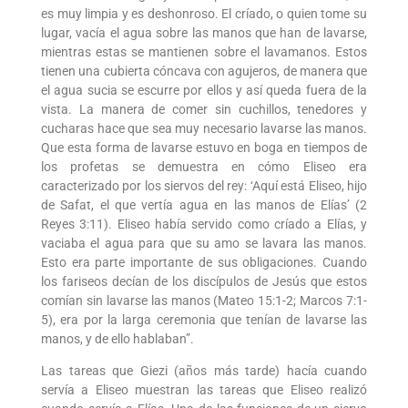
es muy limpia y es deshonroso. El críado, o quien tome su
lugar, vacía el agua sobre las manos que han de lavarse,
mientras estas se mantienen sobre el lavamanos. Estos
tienen una cubierta cóncava con agujeros, de manera que
el agua sucia se escurre por ellos y así queda fuera de la
vista. La manera de comer sin cuchillos, tenedores y
cucharas hace que sea muy necesario lavarse las manos.
Que esta forma de lavarse estuvo en boga en tiempos de
los profetas se demuestra en cómo Eliseo era
caracterizado por los siervos del rey: ‘Aquí está Eliseo, hijo
de Safat, el que vertía agua en las manos de Elías’ (2
Reyes 3:11). Eliseo había servido como críado a Elías, y
vaciaba el agua para que su amo se lavara las manos.
Esto era parte importante de sus obligaciones. Cuando
los fariseos decían de los discípulos de Jesús que estos
comían sin lavarse las manos (Mateo 15:1-2; Marcos 7:1-
5), era por la larga ceremonia que tenían de lavarse las
manos, y de ello hablaban”.
Las tareas que Giezi (años más tarde) hacía cuando
servía a Eliseo muestran las tareas que Eliseo realizó