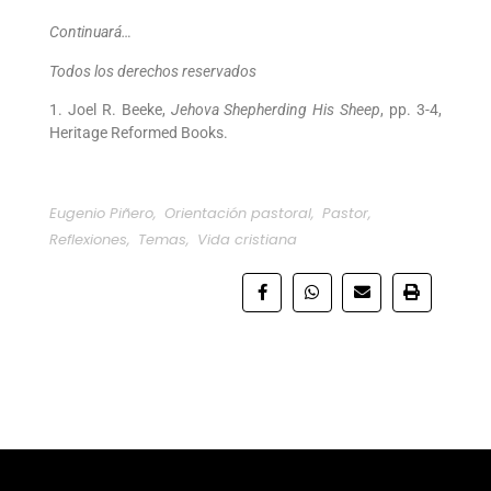
Continuará…
Todos los
derechos reservados
1. Joel R. Beeke,
Jehova Shepherding His Sheep
, pp. 3-4,
Heritage Reformed Books.
Eugenio Piñero
,
Orientación pastoral
,
Pastor
,
Reflexiones
,
Temas
,
Vida cristiana