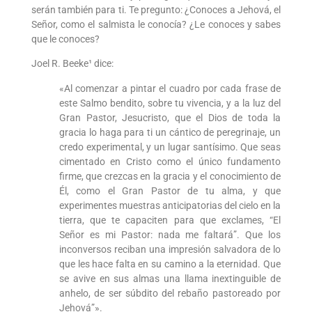
serán también para ti. Te pregunto: ¿Conoces a Jehová, el
Señor, como el salmista le conocía? ¿Le conoces y sabes
que le conoces?
Joel R. Beeke¹ dice:
«Al comenzar a pintar el cuadro por cada frase de
este Salmo bendito, sobre tu vivencia, y a la luz del
Gran Pastor, Jesucristo, que el Dios de toda la
gracia lo haga para ti un cántico de peregrinaje, un
credo experimental, y un lugar santísimo. Que seas
cimentado en Cristo como el único fundamento
firme, que crezcas en la gracia y el conocimiento de
Él, como el Gran Pastor de tu alma, y que
experimentes muestras anticipatorias del cielo en la
tierra, que te capaciten para que exclames, “El
Señor es mi Pastor: nada me faltará”. Que los
inconversos reciban una impresión salvadora de lo
que les hace falta en su camino a la eternidad. Que
se avive en sus almas una llama inextinguible de
anhelo, de ser súbdito del rebaño pastoreado por
Jehová”».