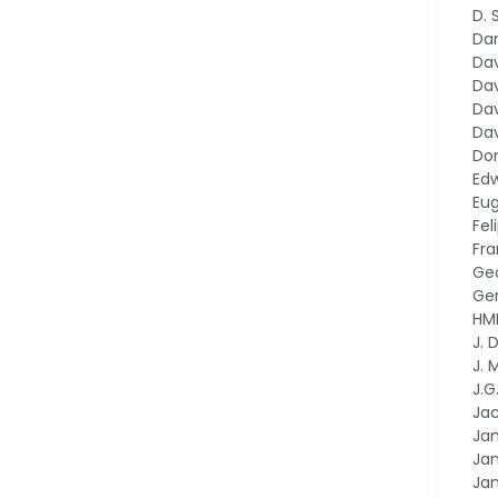
D.
Dan
Dav
Dav
Dav
Dav
Do
Ed
Eu
Fel
Fr
Ge
Ger
HM
J. 
J. 
J.G
Ja
Ja
Jam
Ja