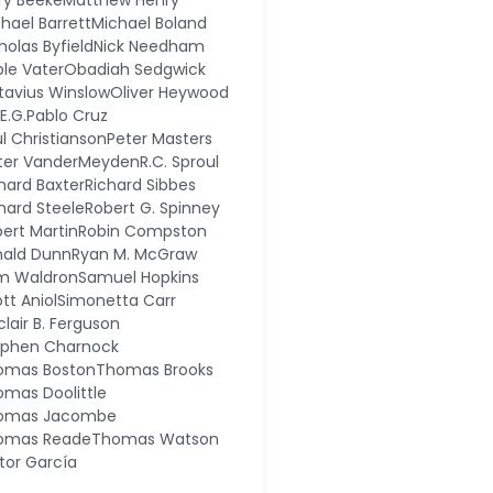
ry Beeke
Matthew Henry
hael Barrett
Michael Boland
holas Byfield
Nick Needham
le Vater
Obadiah Sedgwick
tavius Winslow
Oliver Heywood
.E.G.
Pablo Cruz
l Christianson
Peter Masters
eter VanderMeyden
R.C. Sproul
hard Baxter
Richard Sibbes
hard Steele
Robert G. Spinney
ert Martin
Robin Compston
nald Dunn
Ryan M. McGraw
m Waldron
Samuel Hopkins
tt Aniol
Simonetta Carr
clair B. Ferguson
ephen Charnock
omas Boston
Thomas Brooks
mas Doolittle
omas Jacombe
omas Reade
Thomas Watson
tor García