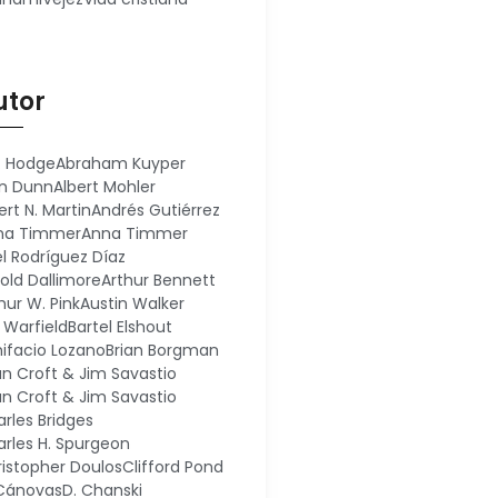
utor
. Hodge
Abraham Kuyper
an Dunn
Albert Mohler
ert N. Martin
Andrés Gutiérrez
na Timmer
Anna Timmer
el Rodríguez Díaz
old Dallimore
Arthur Bennett
hur W. Pink
Austin Walker
. Warfield
Bartel Elshout
ifacio Lozano
Brian Borgman
an Croft & Jim Savastio
an Croft & Jim Savastio
rles Bridges
rles H. Spurgeon
istopher Doulos
Clifford Pond
 Cánovas
D. Chanski