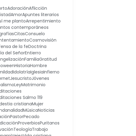
orto
Adoración
Aflicción
istad
Amor
Apuntes literarios
uí me planto
Arrepentimiento
untos contemporáneos
grafías
Citas
Consuelo
ntentamiento
Cosmovisión
ensa de la fe
Doctrina
día del Señor
Entierro
ngelización
Familia
Gratitud
lloween
Historia
Hombre
mildad
Idolatría
Iglesia
Infierno
ernet
Jesucristo
Jóvenes
galismo
Ley
Matrimonio
ditaciones
itaciones Salmo 119
estia cristiana
Mujer
ndanalidad
Música
Noticias
ación
Pastor
Pecado
dicación
Proverbios
Puritanos
vación
Teología
Trabajo
unami
Vejez
Vida cristiana