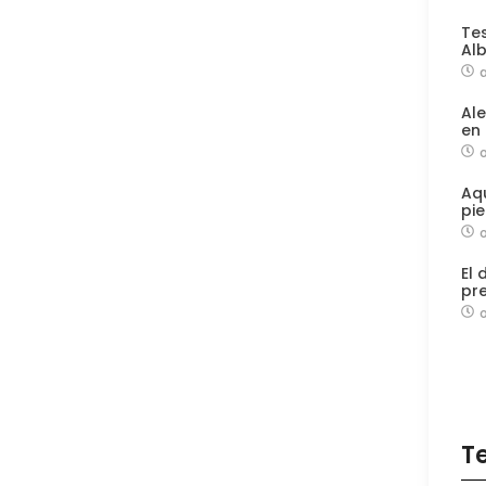
Tes
Alb
a
Al
en
Aq
pie
El
pre
T