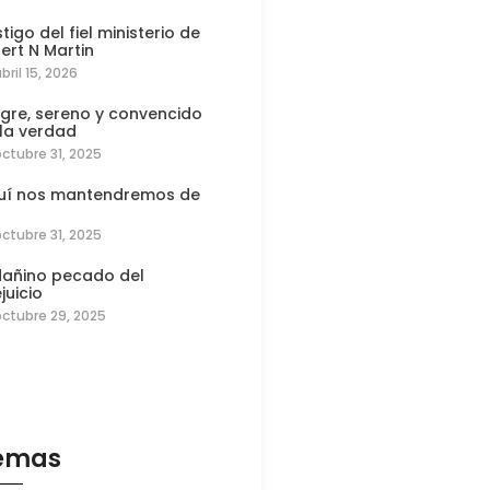
tigo del fiel ministerio de
ert N Martin
bril 15, 2026
egre, sereno y convencido
 la verdad
octubre 31, 2025
uí nos mantendremos de
octubre 31, 2025
 dañino pecado del
juicio
octubre 29, 2025
emas