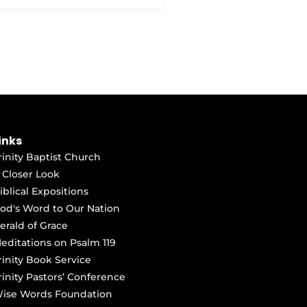
inks
rinity Baptist Church
 Closer Look
iblical Expositions
od's Word to Our Nation
erald of Grace
editations on Psalm 119
rinity Book Service
rinity Pastors’ Conference
ise Words Foundation