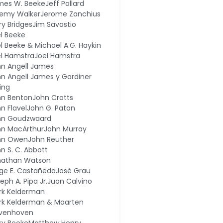
mes W. Beeke
Jeff Pollard
remy Walker
Jerome Zanchius
ry Bridges
Jim Savastio
l Beeke
l Beeke & Michael A.G. Haykin
l Hamstra
Joel Hamstra
hn Angell James
n Angell James y Gardiner
ing
hn Benton
John Crotts
n Flavel
John G. Paton
hn Goudzwaard
hn MacArthur
John Murray
hn Owen
John Reuther
n S. C. Abbott
nathan Watson
ge E. Castañeda
José Grau
eph A. Pipa Jr.
Juan Calvino
rk Kelderman
rk Kelderman & Maarten
ivenhoven