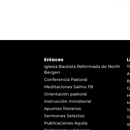
Enlaces
L
Iglesia Bautista Reformada de North
T
Bergen
A
Conferencia Pastoral
B
Meditaciones Salmo 119
G
Orientación pastoral
H
Instrucción ministerial
M
Apuntes literarios
T
Sermones Selectos
T
Publicaciones Aquila
W