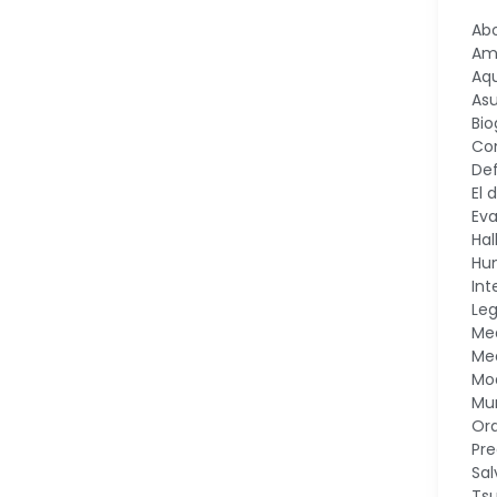
Ab
Am
Aq
As
Bio
Co
Def
El 
Eva
Ha
Hu
Int
Le
Me
Med
Mod
Mu
Or
Pre
Sal
Ts