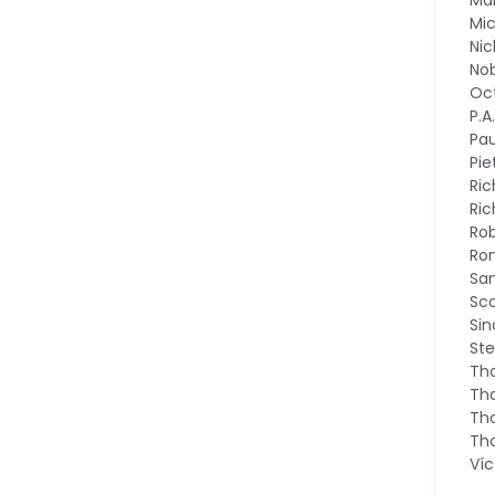
Ma
Mic
Nic
Nob
Oc
P.A
Pau
Pi
Ric
Ric
Rob
Ro
Sa
Sco
Sin
St
Th
Tho
Th
Th
Víc