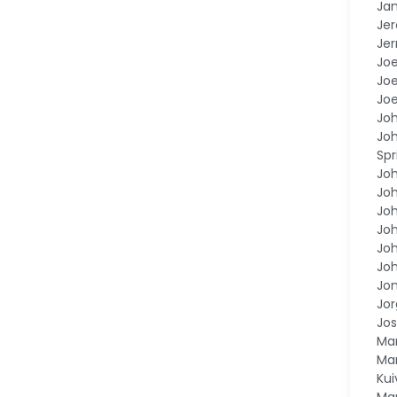
Ja
Je
Jer
Joe
Joe
Joe
Jo
Joh
Spr
Jo
Joh
Jo
Jo
Jo
Joh
Jo
Jor
Jos
Ma
Ma
Ku