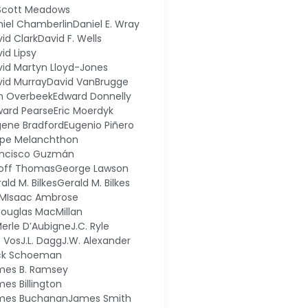
 Scott Meadows
iel Chamberlin
Daniel E. Wray
id Clark
David F. Wells
id Lipsy
id Martyn Lloyd-Jones
id Murray
David VanBrugge
n Overbeek
Edward Donnelly
ward Pearse
Eric Moerdyk
gene Bradford
Eugenio Piñero
ipe Melanchthon
ancisco Guzmán
off Thomas
George Lawson
ald M. Bilkes
Gerald M. Bilkes
M
Isaac Ambrose
Douglas MacMillan
Merle D’Aubigne
J.C. Ryle
. Vos
J.L. Dagg
J.W. Alexander
ck Schoeman
mes B. Ramsey
es Billington
mes Buchanan
James Smith