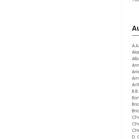
A
A.A
Al
Alb
An
Ari
Arn
Art
B.B
Bon
Bri
Bri
Cha
Cha
Chr
D.