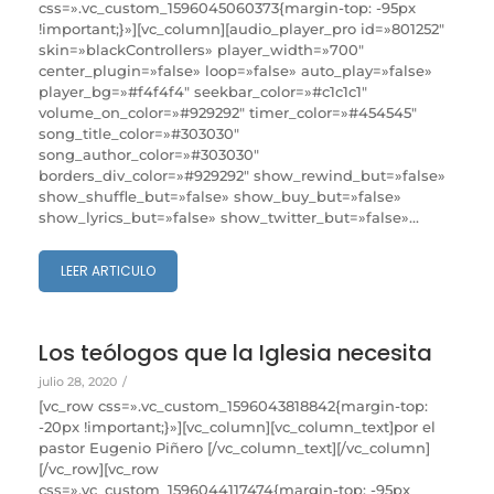
css=».vc_custom_1596045060373{margin-top: -95px
!important;}»][vc_column][audio_player_pro id=»801252″
skin=»blackControllers» player_width=»700″
center_plugin=»false» loop=»false» auto_play=»false»
player_bg=»#f4f4f4″ seekbar_color=»#c1c1c1″
volume_on_color=»#929292″ timer_color=»#454545″
song_title_color=»#303030″
song_author_color=»#303030″
borders_div_color=»#929292″ show_rewind_but=»false»
show_shuffle_but=»false» show_buy_but=»false»
show_lyrics_but=»false» show_twitter_but=»false»...
LEER ARTICULO
Los teólogos que la Iglesia necesita
julio 28, 2020
/
[vc_row css=».vc_custom_1596043818842{margin-top:
-20px !important;}»][vc_column][vc_column_text]por el
pastor Eugenio Piñero [/vc_column_text][/vc_column]
[/vc_row][vc_row
css=».vc_custom_1596044117474{margin-top: -95px