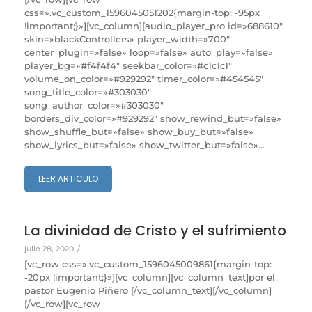
css=».vc_custom_1596045051202{margin-top: -95px
!important;}»][vc_column][audio_player_pro id=»688610″
skin=»blackControllers» player_width=»700″
center_plugin=»false» loop=»false» auto_play=»false»
player_bg=»#f4f4f4″ seekbar_color=»#c1c1c1″
volume_on_color=»#929292″ timer_color=»#454545″
song_title_color=»#303030″
song_author_color=»#303030″
borders_div_color=»#929292″ show_rewind_but=»false»
show_shuffle_but=»false» show_buy_but=»false»
show_lyrics_but=»false» show_twitter_but=»false»...
LEER ARTICULO
La divinidad de Cristo y el sufrimiento
julio 28, 2020
/
[vc_row css=».vc_custom_1596045009861{margin-top:
-20px !important;}»][vc_column][vc_column_text]por el
pastor Eugenio Piñero [/vc_column_text][/vc_column]
[/vc_row][vc_row