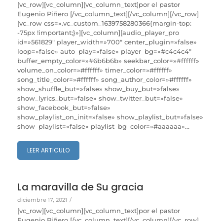
[vc_row][vc_column][vc_column_text]por el pastor
Eugenio Piñero [/vc_column_text][/vc_column][/vc_row]
[vc_row css=».vc_custom_1639758280366{margin-top:
-75px !important;}»][vc_column][audio_player_pro
id=»561829″ player_width=»700″ center_plugin=»false»
loop=»false» auto_play=»false» player_bg=»#c4c4c4″
buffer_empty_color=»#6b6b6b» seekbar_color=»#ffffff»
volume_on_color=»#ffffff» timer_color=»#ffffff»
song_title_color=»#ffffff» song_author_color=»#ffffff»
show_shuffle_but=»false» show_buy_but=»false»
show_lyrics_but=»false» show_twitter_but=»false»
show_facebook_but=»false»
show_playlist_on_init=»false» show_playlist_but=»false»
show_playlist=»false» playlist_bg_color=»#aaaaaa»...
LEER ARTICULO
La maravilla de Su gracia
diciembre 17, 2021
/
[vc_row][vc_column][vc_column_text]por el pastor
Eugenio Piñero [/vc_column_text][/vc_column][/vc_row]