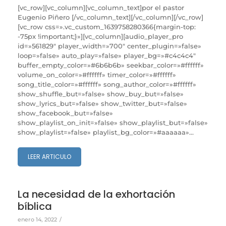
[vc_row][vc_column][vc_column_text]por el pastor
Eugenio Piñero [/vc_column_text][/vc_column][/vc_row]
[vc_row css=».vc_custom_1639758280366{margin-top:
-75px !important;}»][vc_column][audio_player_pro
id=»561829″ player_width=»700″ center_plugin=»false»
loop=»false» auto_play=»false» player_bg=»#c4c4c4″
buffer_empty_color=»#6b6b6b» seekbar_color=»#ffffff»
volume_on_color=»#ffffff» timer_color=»#ffffff»
song_title_color=»#ffffff» song_author_color=»#ffffff»
show_shuffle_but=»false» show_buy_but=»false»
show_lyrics_but=»false» show_twitter_but=»false»
show_facebook_but=»false»
show_playlist_on_init=»false» show_playlist_but=»false»
show_playlist=»false» playlist_bg_color=»#aaaaaa»...
LEER ARTICULO
La necesidad de la exhortación
bíblica
enero 14, 2022
/