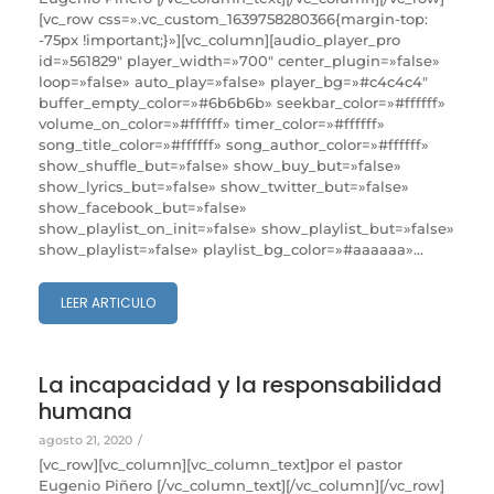
[vc_row css=».vc_custom_1639758280366{margin-top:
-75px !important;}»][vc_column][audio_player_pro
id=»561829″ player_width=»700″ center_plugin=»false»
loop=»false» auto_play=»false» player_bg=»#c4c4c4″
buffer_empty_color=»#6b6b6b» seekbar_color=»#ffffff»
volume_on_color=»#ffffff» timer_color=»#ffffff»
song_title_color=»#ffffff» song_author_color=»#ffffff»
show_shuffle_but=»false» show_buy_but=»false»
show_lyrics_but=»false» show_twitter_but=»false»
show_facebook_but=»false»
show_playlist_on_init=»false» show_playlist_but=»false»
show_playlist=»false» playlist_bg_color=»#aaaaaa»...
LEER ARTICULO
La incapacidad y la responsabilidad
humana
agosto 21, 2020
/
[vc_row][vc_column][vc_column_text]por el pastor
Eugenio Piñero [/vc_column_text][/vc_column][/vc_row]