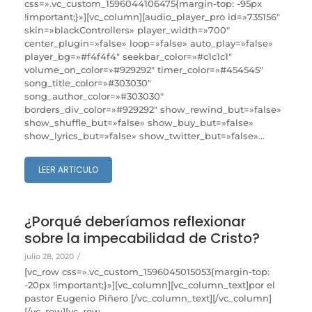
css=».vc_custom_1596044106475{margin-top: -95px
!important;}»][vc_column][audio_player_pro id=»735156″
skin=»blackControllers» player_width=»700″
center_plugin=»false» loop=»false» auto_play=»false»
player_bg=»#f4f4f4″ seekbar_color=»#c1c1c1″
volume_on_color=»#929292″ timer_color=»#454545″
song_title_color=»#303030″
song_author_color=»#303030″
borders_div_color=»#929292″ show_rewind_but=»false»
show_shuffle_but=»false» show_buy_but=»false»
show_lyrics_but=»false» show_twitter_but=»false»...
LEER ARTICULO
¿Porqué deberíamos reflexionar
sobre la impecabilidad de Cristo?
julio 28, 2020
/
[vc_row css=».vc_custom_1596045015053{margin-top:
-20px !important;}»][vc_column][vc_column_text]por el
pastor Eugenio Piñero [/vc_column_text][/vc_column]
[/vc_row][vc_row