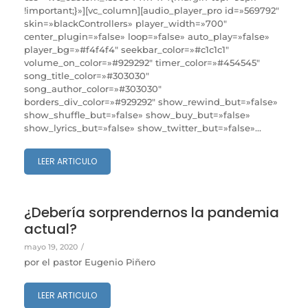
!important;}»][vc_column][audio_player_pro id=»569792″
skin=»blackControllers» player_width=»700″
center_plugin=»false» loop=»false» auto_play=»false»
player_bg=»#f4f4f4″ seekbar_color=»#c1c1c1″
volume_on_color=»#929292″ timer_color=»#454545″
song_title_color=»#303030″
song_author_color=»#303030″
borders_div_color=»#929292″ show_rewind_but=»false»
show_shuffle_but=»false» show_buy_but=»false»
show_lyrics_but=»false» show_twitter_but=»false»...
LEER ARTICULO
¿Debería sorprendernos la pandemia
actual?
mayo 19, 2020
/
por el pastor Eugenio Piñero
LEER ARTICULO