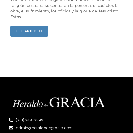
religión cristiana se centra en la persona, el carácter, la
obra, el sufrimiento, los oficios y la gloria de Jesucristo.
Estos...
LEER ARTICULO
(201) 348-3899
admin@heraldodegracia.com