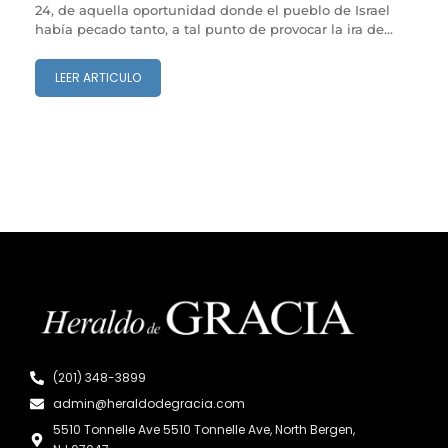
24, de aquella oportunidad donde el pueblo de Israel
había pecado tanto, a tal punto de provocar la ira de...
LEER ARTICULO
(201) 348-3899
admin@heraldodegracia.com
5510 Tonnelle Ave 5510 Tonnelle Ave, North Bergen,